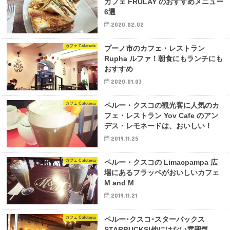
カフェ FRULAY のおすすめメニュー
6選
2020.02.02
カフェ Cafetería
プーノ市のカフェ・レストラン
Rupha ルファ！朝食にもランチにも
おすすめ
2020.01.03
カフェ Cafetería
ペルー・クスコの観光客に人気のカ
フェ・レストラン Yov Cafe のアン
デス・レモネードは、おいしい！
2019.11.25
カフェ Cafetería
ペルー・クスコの Limacpampa 広
場にあるフラッペがおいしいカフェ
M and M
2019.11.21
カフェ Cafetería
ペルー･クスコ･スターバックス
STARBUCKS!他にはない雰囲気