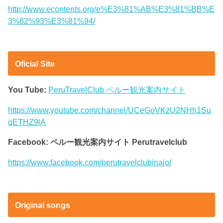
http://www.econtents.org/e%E3%81%AB%E3%81%BB%E
3%82%93%E3%81%94/
Oficial Site
You Tube:
PeruTravelClub ペルー観光案内サイト
https://www.youtube.com/channel/UCeGoVKzU2NHh1Su
qETHZ9lA
Facebook: ペルー観光案内サイト Perutravelclub
https://www.facebook.com/perutravelclubinajo/
Original songs