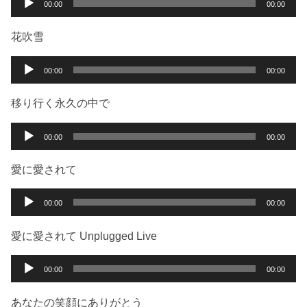
00:00
00:00
ヤ
声
ー
プ
花吹雪
レ
ー
音
00:00
00:00
ヤ
声
ー
プ
移り行く永久の中で
レ
ー
音
00:00
00:00
ヤ
声
ー
プ
愛に愛されて
レ
ー
音
00:00
00:00
ヤ
声
ー
プ
愛に愛されて Unplugged Live
レ
ー
音
00:00
00:00
ヤ
声
ー
プ
あなたの笑顔にありがとう