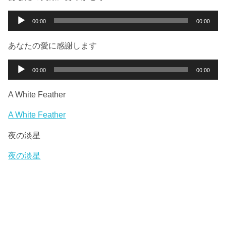
レ
ー
音
00:00
00:00
ヤ
声
ー
プ
あなたの愛に感謝します
レ
ー
音
00:00
00:00
ヤ
声
ー
プ
A White Feather
レ
ー
A White Feather
ヤ
夜の淡星
ー
夜の淡星