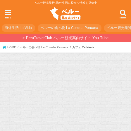
ペルー観光旅行､海外生活に役立つ情報を発信中
menu
search
海外生活 La Vida
ペルーの食べ物 La Comida Peruana
ペルー観光旅行の準
PeruTravelClub ペルー観光案内サイト You Tube
HOME
ペルーの食べ物 La Comida Peruana
カフェ Cafetería