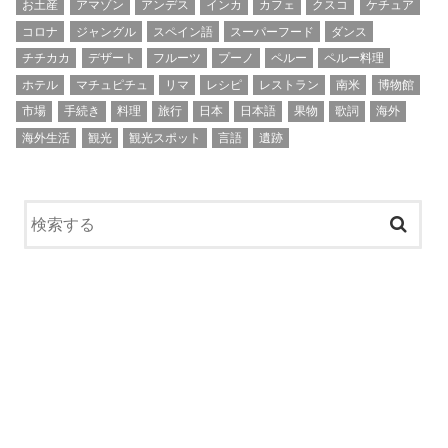
お土産
アマゾン
アンデス
インカ
カフェ
クスコ
ケチュア
コロナ
ジャングル
スペイン語
スーパーフード
ダンス
チチカカ
デザート
フルーツ
プーノ
ペルー
ペルー料理
ホテル
マチュピチュ
リマ
レシピ
レストラン
南米
博物館
市場
手続き
料理
旅行
日本
日本語
果物
歌詞
海外
海外生活
観光
観光スポット
言語
遺跡