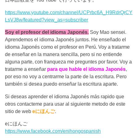
https://www.youtube.com/channel/UCPrbc6A_H9RdrQrCY
LsVJ8w/featured?view_as=subscriber
Soy el profesor del idioma Japonés.
Soy Mao sensei.
Aprendemos el idioma Japonés juntos. He enseñado el
idioma Japonés como el profesor en Perú. Voy a tratarme
de enseñar en la manera sencilla, pero si no entiende
alguna parte, con franqueza me preguntes por favor. Voy a
tratarme a enseñar
para que hable el idioma Japonés
,
por eso no voy a centrarme la parte de la escritura. Pero
también si desea puedo enseñar la escritura aparte.
Si deseas aprender el idioma Japonés más rapido que
otros contacteme para usar al siguiente metodo de este
sitio de web
eにほんご
.
eにほんご
https://www.facebook.com/enihongospanish