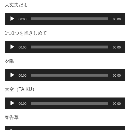
大丈夫だよ
音
00:00
00:00
声
プ
1つ1つを抱きしめて
レ
ー
音
00:00
00:00
ヤ
声
ー
プ
夕陽
レ
ー
音
00:00
00:00
ヤ
声
ー
プ
大空（TAIKU）
レ
ー
音
00:00
00:00
ヤ
声
ー
プ
春告草
レ
ー
音