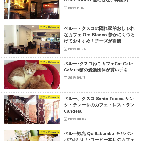
2019.11.15
カフェ Cafetería
ペルー・クスコの隠れ家的おしゃれ
なカフェ Oro Blanco 静かにくつろ
げておすすめ！チーズが自慢
2019.10.26
カフェ Cafetería
ペルー･クスコねこカフェCat Cafe
Cafetín猫の愛護団体が貰い手を
2019.09.17
カフェ Cafetería
ペルー、クスコ Santa Teresa サン
タ・テレーサのカフェ・レストラン
Candela
2019.08.04
カフェ Cafetería
ペルー観光 Quillabamba キヤバン
バのおいしいコーヒー本店のカフェ