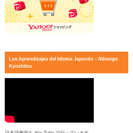
Los Aprendizajes del Idioma Japonés – Nihongo
Kyoshitsu
日本語教室を You Tube で行っています。