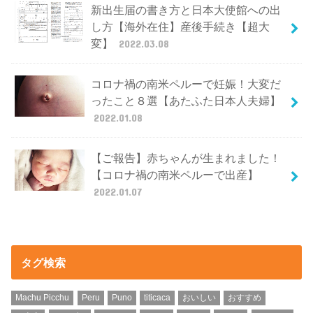
新出生届の書き方と日本大使館への出
し方【海外在住】産後手続き【超大
変】
2022.03.08
コロナ禍の南米ペルーで妊娠！大変だ
ったこと８選【あたふた日本人夫婦】
2022.01.08
【ご報告】赤ちゃんが生まれました！
【コロナ禍の南米ペルーで出産】
2022.01.07
タグ検索
Machu Picchu
Peru
Puno
titicaca
おいしい
おすすめ