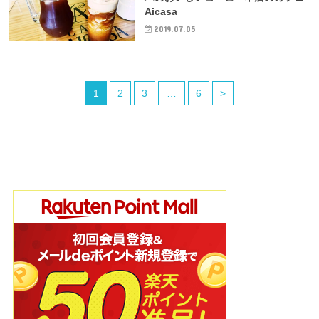
Aicasa
2019.07.05
1
2
3
…
6
>