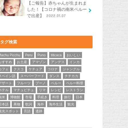
【ご報告】赤ちゃんが生まれま
した！【コロナ禍の南米ペルー
で出産】
2022.01.07
タグ検索
Machu Picchu
Peru
Puno
titicaca
おいしい
おすすめ
お土産
アマゾン
アンデス
インカ
カフェ
クスコ
ケチュア
コロナ
ジャングル
スペイン語
スーパーフード
ダンス
チチカカ
デザート
フルーツ
プーノ
ペルー
ペルー料理
ホテル
マチュピチュ
リマ
レシピ
レストラン
南米
博物館
市場
手続き
料理
旅行
日本
日本語
果物
歌詞
海外
海外生活
観光
観光スポット
言語
遺跡