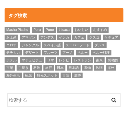
タグ検索
Machu Picchu
Peru
Puno
titicaca
おいしい
おすすめ
お土産
アマゾン
アンデス
インカ
カフェ
クスコ
ケチュア
コロナ
ジャングル
スペイン語
スーパーフード
ダンス
チチカカ
デザート
フルーツ
プーノ
ペルー
ペルー料理
ホテル
マチュピチュ
リマ
レシピ
レストラン
南米
博物館
市場
手続き
料理
旅行
日本
日本語
果物
歌詞
海外
海外生活
観光
観光スポット
言語
遺跡