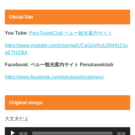
Oficial Site
You Tube:
PeruTravelClub ペルー観光案内サイト
https://www.youtube.com/channel/UCeGoVKzU2NHh1Su
qETHZ9lA
Facebook: ペルー観光案内サイト Perutravelclub
https://www.facebook.com/perutravelclubinajo/
Original songs
大丈夫だよ
音
00:00
00:00