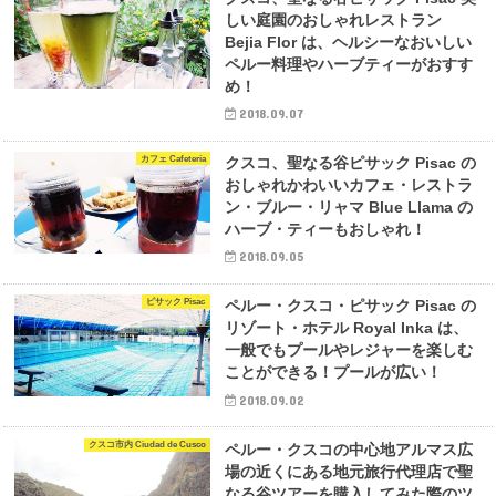
しい庭園のおしゃれレストラン
Bejia Flor は、ヘルシーなおいしい
ペルー料理やハーブティーがおすす
め！
2018.09.07
カフェ Cafetería
クスコ、聖なる谷ピサック Pisac の
おしゃれかわいいカフェ・レストラ
ン・ブルー・リャマ Blue Llama の
ハーブ・ティーもおしゃれ！
2018.09.05
ピサック Pisac
ペルー・クスコ・ピサック Pisac の
リゾート・ホテル Royal Inka は、
一般でもプールやレジャーを楽しむ
ことができる！プールが広い！
2018.09.02
クスコ市内 Ciudad de Cusco
ペルー・クスコの中心地アルマス広
場の近くにある地元旅行代理店で聖
なる谷ツアーを購入してみた際のツ