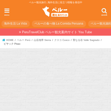
ペルー観光旅行､海外生活に役立つ情報を発信中
menu
search
海外生活 La Vida
ペルーの食べ物 La Comida Peruana
ペルー観光旅行の準
PeruTravelClub ペルー観光案内サイト You Tube
HOME
ペルー Perú
山岳地帯 Sierra
クスコ Cusco
聖なる谷 Valle Sagrado
ピサック Pisac