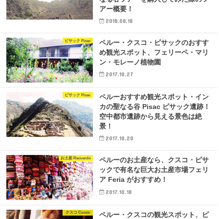
アー概要！
2018.08.18
ピサック Pisac
ペルー・クスコ・ピサックのおすす
め観光スポット、フェリーペ・マリ
ン・モレーノ植物園
2017.10.27
ピサック Pisac
ペルーおすすめ観光スポット・イン
カの聖なる谷 Pisac ピサック遺跡！
空中都市遺跡から見える景色は絶
景！
2017.10.20
お土産 Recuerdo
ペルーのお土産なら、クスコ・ピサ
ックで有名な巨大お土産市場フェリ
ア Feria がおすすめ！
2017.10.18
クスコ Cusco
ペルー・クスコの観光スポット、ピ