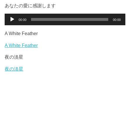
ー
プ
あなたの愛に感謝します
レ
ー
音
00:00
00:00
ヤ
声
ー
プ
A White Feather
レ
ー
A White Feather
ヤ
夜の淡星
ー
夜の淡星