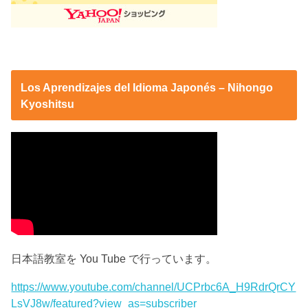
Los Aprendizajes del Idioma Japonés – Nihongo
Kyoshitsu
日本語教室を You Tube で行っています。
https://www.youtube.com/channel/UCPrbc6A_H9RdrQrCY
LsVJ8w/featured?view_as=subscriber