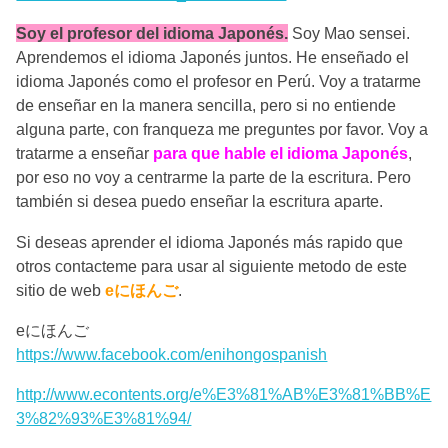
Soy el profesor del idioma Japonés.
Soy Mao sensei.
Aprendemos el idioma Japonés juntos. He enseñado el
idioma Japonés como el profesor en Perú. Voy a tratarme
de enseñar en la manera sencilla, pero si no entiende
alguna parte, con franqueza me preguntes por favor. Voy a
tratarme a enseñar
para que hable el idioma Japonés
,
por eso no voy a centrarme la parte de la escritura. Pero
también si desea puedo enseñar la escritura aparte.
Si deseas aprender el idioma Japonés más rapido que
otros contacteme para usar al siguiente metodo de este
sitio de web
eにほんご
.
eにほんご
https://www.facebook.com/enihongospanish
http://www.econtents.org/e%E3%81%AB%E3%81%BB%E
3%82%93%E3%81%94/