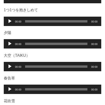
声
プ
1つ1つを抱きしめて
レ
ー
音
00:00
00:00
ヤ
声
ー
プ
夕陽
レ
ー
音
00:00
00:00
ヤ
声
ー
プ
大空（TAIKU）
レ
ー
音
00:00
00:00
ヤ
声
ー
プ
春告草
レ
ー
音
00:00
00:00
ヤ
声
ー
プ
花吹雪
レ