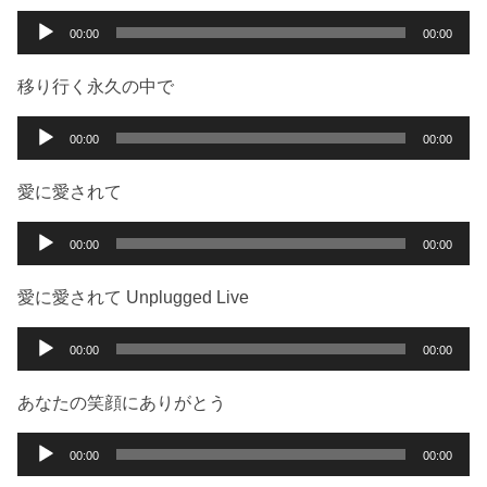
ー
音
00:00
00:00
ヤ
声
ー
プ
移り行く永久の中で
レ
ー
音
00:00
00:00
ヤ
声
ー
プ
愛に愛されて
レ
ー
音
00:00
00:00
ヤ
声
ー
プ
愛に愛されて Unplugged Live
レ
ー
音
00:00
00:00
ヤ
声
ー
プ
あなたの笑顔にありがとう
レ
ー
音
00:00
00:00
ヤ
声