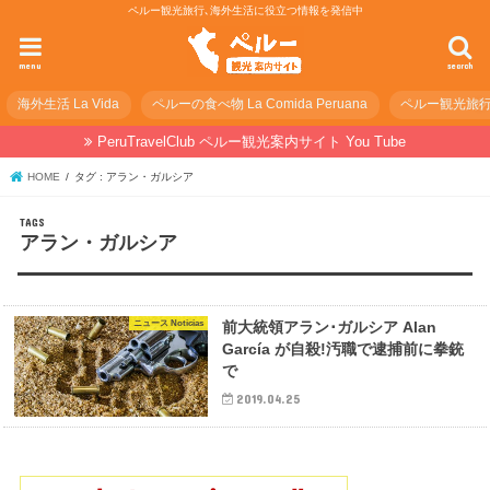
ペルー観光旅行､海外生活に役立つ情報を発信中
menu
search
海外生活 La Vida
ペルーの食べ物 La Comida Peruana
ペルー観光旅行の準
PeruTravelClub ペルー観光案内サイト You Tube
HOME
タグ : アラン・ガルシア
アラン・ガルシア
ニュース Noticias
前大統領アラン･ガルシア Alan
García が自殺!汚職で逮捕前に拳銃
で
2019.04.25