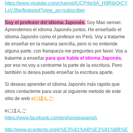
https://www.youtube.com/channel/UCPrbc6A_H9RdrQrCY
LsVJ8w/featured?view_as=subscriber
Soy el profesor del idioma Japonés.
Soy Mao sensei.
Aprendemos el idioma Japonés juntos. He enseñado el
idioma Japonés como el profesor en Perú. Voy a tratarme
de enseñar en la manera sencilla, pero si no entiende
alguna parte, con franqueza me preguntes por favor. Voy a
tratarme a enseñar
para que hable el idioma Japonés
,
por eso no voy a centrarme la parte de la escritura. Pero
también si desea puedo enseñar la escritura aparte.
Si deseas aprender el idioma Japonés más rapido que
otros contacteme para usar al siguiente metodo de este
sitio de web
eにほんご
.
eにほんご
https://www.facebook.com/enihongospanish
http://www.econtents.org/e%E3%81%AB%E3%81%BB%E