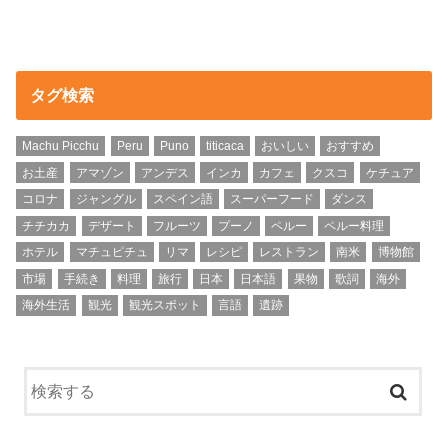
タグ検索
Machu Picchu
Peru
Puno
titicaca
おいしい
おすすめ
お土産
アマゾン
アンデス
インカ
カフェ
クスコ
ケチュア
コロナ
ジャングル
スペイン語
スーパーフード
ダンス
チチカカ
デザート
フルーツ
プーノ
ペルー
ペルー料理
ホテル
マチュピチュ
リマ
レシピ
レストラン
南米
博物館
市場
手続き
料理
旅行
日本
日本語
果物
歌詞
海外
海外生活
観光
観光スポット
言語
遺跡