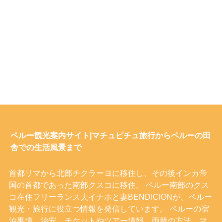
ペルー観光案内サイト|マチュピチュ旅行からペルーの田
舎での生活風景まで
首都リマから北部チクラーヨに移住し、その後インカ帝
国の首都であった南部クスコに移住。 ペルー南部のクス
コ在住フリーランス夫イナホと妻BENDICIONが、ペルー
観光・旅行に役立つ情報を発信しています。 ペルーの宿
泊事情、治安、チケットやツアー情報、両替の方法、マ