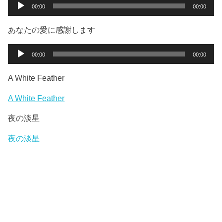
ー
音
00:00
00:00
ヤ
声
ー
プ
あなたの愛に感謝します
レ
ー
音
00:00
00:00
ヤ
声
ー
プ
A White Feather
レ
ー
A White Feather
ヤ
夜の淡星
ー
夜の淡星