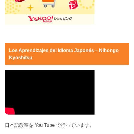
Los Aprendizajes del Idioma Japonés – Nihongo
Kyoshitsu
日本語教室を You Tube で行っています。