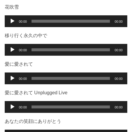
ー
プ
花吹雪
レ
ー
音
00:00
00:00
ヤ
声
ー
プ
移り行く永久の中で
レ
ー
音
00:00
00:00
ヤ
声
ー
プ
愛に愛されて
レ
ー
音
00:00
00:00
ヤ
声
ー
プ
愛に愛されて Unplugged Live
レ
ー
音
00:00
00:00
ヤ
声
ー
プ
あなたの笑顔にありがとう
レ