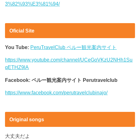
3%82%93%E3%81%94/
Oficial Site
You Tube:
PeruTravelClub ペルー観光案内サイト
https://www.youtube.com/channel/UCeGoVKzU2NHh1Su
qETHZ9lA
Facebook: ペルー観光案内サイト Perutravelclub
https://www.facebook.com/perutravelclubinajo/
Original songs
大丈夫だよ