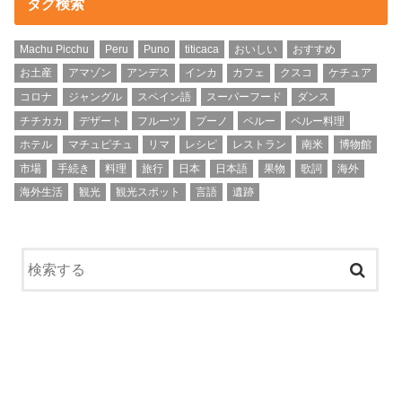
タグ検索
Machu Picchu
Peru
Puno
titicaca
おいしい
おすすめ
お土産
アマゾン
アンデス
インカ
カフェ
クスコ
ケチュア
コロナ
ジャングル
スペイン語
スーパーフード
ダンス
チチカカ
デザート
フルーツ
プーノ
ペルー
ペルー料理
ホテル
マチュピチュ
リマ
レシピ
レストラン
南米
博物館
市場
手続き
料理
旅行
日本
日本語
果物
歌詞
海外
海外生活
観光
観光スポット
言語
遺跡