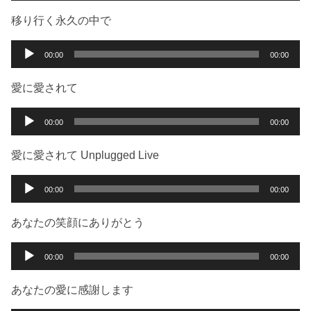
ー
プ
移り行く永久の中で
レ
ー
音
00:00
00:00
ヤ
声
ー
プ
愛に愛されて
レ
ー
音
00:00
00:00
ヤ
声
ー
プ
愛に愛されて Unplugged Live
レ
ー
音
00:00
00:00
ヤ
声
ー
プ
あなたの笑顔にありがとう
レ
ー
音
00:00
00:00
ヤ
声
ー
プ
あなたの愛に感謝します
レ