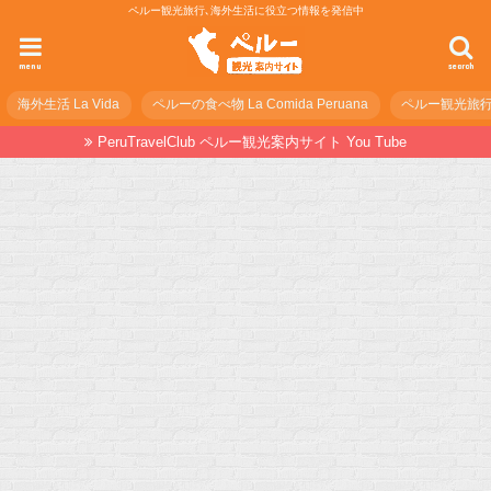
ペルー観光旅行､海外生活に役立つ情報を発信中
menu
search
海外生活 La Vida
ペルーの食べ物 La Comida Peruana
ペルー観光旅行の準
PeruTravelClub ペルー観光案内サイト You Tube