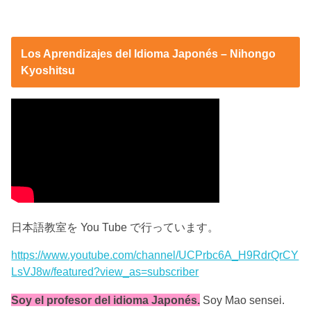
Los Aprendizajes del Idioma Japonés – Nihongo
Kyoshitsu
日本語教室を You Tube で行っています。
https://www.youtube.com/channel/UCPrbc6A_H9RdrQrCY
LsVJ8w/featured?view_as=subscriber
Soy el profesor del idioma Japonés.
Soy Mao sensei.