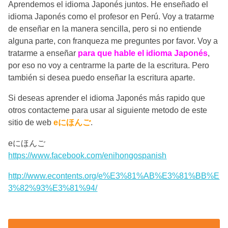
Aprendemos el idioma Japonés juntos. He enseñado el
idioma Japonés como el profesor en Perú. Voy a tratarme
de enseñar en la manera sencilla, pero si no entiende
alguna parte, con franqueza me preguntes por favor. Voy a
tratarme a enseñar
para que hable el idioma Japonés
,
por eso no voy a centrarme la parte de la escritura. Pero
también si desea puedo enseñar la escritura aparte.
Si deseas aprender el idioma Japonés más rapido que
otros contacteme para usar al siguiente metodo de este
sitio de web
eにほんご
.
eにほんご
https://www.facebook.com/enihongospanish
http://www.econtents.org/e%E3%81%AB%E3%81%BB%E
3%82%93%E3%81%94/