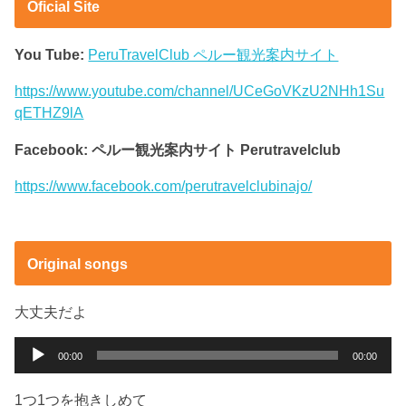
Oficial Site
You Tube:
PeruTravelClub ペルー観光案内サイト
https://www.youtube.com/channel/UCeGoVKzU2NHh1Su
qETHZ9lA
Facebook: ペルー観光案内サイト Perutravelclub
https://www.facebook.com/perutravelclubinajo/
Original songs
大丈夫だよ
音
00:00
00:00
声
プ
1つ1つを抱きしめて