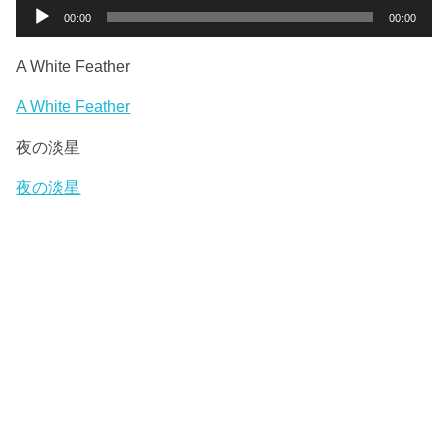
ー
音
00:00
00:00
ヤ
声
ー
プ
A White Feather
レ
ー
A White Feather
ヤ
夜の淡星
ー
夜の淡星