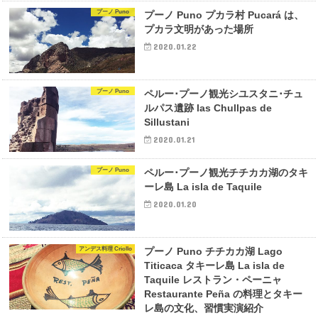
プーノ Puno
プーノ Puno プカラ村 Pucará は、
プカラ文明があった場所
2020.01.22
プーノ Puno
ペルー･プーノ観光シユスタニ･チュ
ルパス遺跡 las Chullpas de
Sillustani
2020.01.21
プーノ Puno
ペルー･プーノ観光チチカカ湖のタキ
ーレ島 La isla de Taquile
2020.01.20
アンデス料理 Criollo
プーノ Puno チチカカ湖 Lago
Titicaca タキーレ島 La isla de
Taquile レストラン・ペーニャ
Restaurante Peña の料理とタキー
レ島の文化、習慣実演紹介