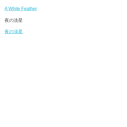
レ
ー
A White Feather
ヤ
夜の淡星
ー
夜の淡星