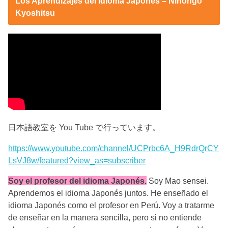
Los Aprendizajes del Idioma Japonés – Nihongo
Kyoshitsu
日本語教室を You Tube で行っています。
https://www.youtube.com/channel/UCPrbc6A_H9RdrQrCY
LsVJ8w/featured?view_as=subscriber
Soy el profesor del idioma Japonés.
Soy Mao sensei.
Aprendemos el idioma Japonés juntos. He enseñado el
idioma Japonés como el profesor en Perú. Voy a tratarme
de enseñar en la manera sencilla, pero si no entiende