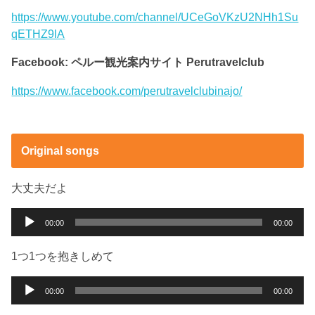
https://www.youtube.com/channel/UCeGoVKzU2NHh1Su
qETHZ9lA
Facebook: ペルー観光案内サイト Perutravelclub
https://www.facebook.com/perutravelclubinajo/
Original songs
大丈夫だよ
音
00:00
00:00
声
プ
1つ1つを抱きしめて
レ
ー
音
00:00
00:00
ヤ
声