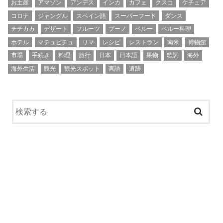
お土産
アマゾン
アンデス
インカ
カフェ
クスコ
ケチュア
コロナ
ジャングル
スペイン語
スーパーフード
ダンス
チチカカ
デザート
フルーツ
プーノ
ペルー
ペルー料理
ホテル
マチュピチュ
リマ
レシピ
レストラン
南米
博物館
市場
手続き
料理
旅行
日本
日本語
果物
歌詞
海外
海外生活
観光
観光スポット
言語
遺跡