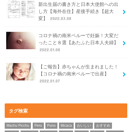
新出生届の書き方と日本大使館への出
し方【海外在住】産後手続き【超大
変】
2022.03.08
コロナ禍の南米ペルーで妊娠！大変だ
ったこと８選【あたふた日本人夫婦】
2022.01.08
【ご報告】赤ちゃんが生まれました！
【コロナ禍の南米ペルーで出産】
2022.01.07
タグ検索
Machu Picchu
Peru
Puno
titicaca
おいしい
おすすめ