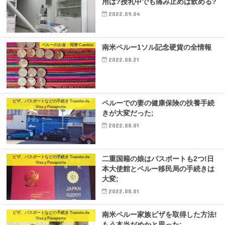
用は?授乳中でも痛み止めは飲める?
2022.09.04
ペルーのお金・両替 Cambio
南米ペルー1ソル記念硬貨の全情報
2022.08.21
ビザ、パスポートなどの手続き Tramite de
ペルーでの妻の健康保険の扶養手続
Visa y Pasaporte
きが大変だった;
2022.08.01
ビザ、パスポートなどの手続き Tramite de
二重国籍の娘はパスポートも2つ!日
Visa y Pasaporte
本大使館とペルー移民局の手続きは
大変;
2022.08.01
ビザ、パスポートなどの手続き Tramite de
南米ペルー家族ビザを取得した方法!
Visa y Pasaporte
もう本当だめかと思った;