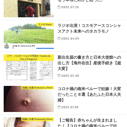
2022.07.30
ラジオ Radio
ラジオ出演！コスモアースコンシャ
スアクト未来へのタカラモノ
2022.04.09
ビザ、パスポートなどの手続き Tramite de
新出生届の書き方と日本大使館への
Visa y Pasaporte
出し方【海外在住】産後手続き【超
大変】
2022.03.08
妊娠と出産 Embarazo y Parto
コロナ禍の南米ペルーで妊娠！大変
だったこと８選【あたふた日本人夫
婦】
2022.01.08
妊娠と出産 Embarazo y Parto
【ご報告】赤ちゃんが生まれまし
た！【コロナ禍の南米ペルーで出