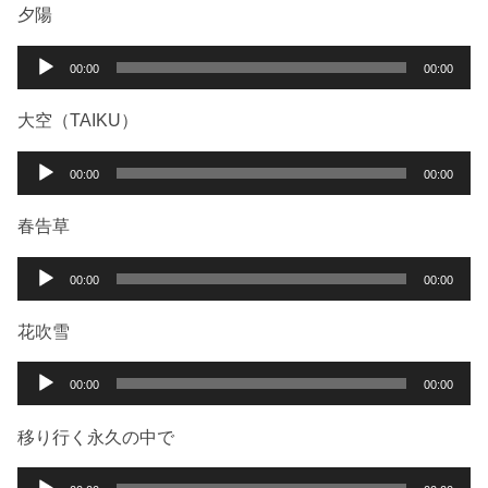
ー
プ
夕陽
レ
ー
音
00:00
00:00
ヤ
声
ー
プ
大空（TAIKU）
レ
ー
音
00:00
00:00
ヤ
声
ー
プ
春告草
レ
ー
音
00:00
00:00
ヤ
声
ー
プ
花吹雪
レ
ー
音
00:00
00:00
ヤ
声
ー
プ
移り行く永久の中で
レ
ー
音