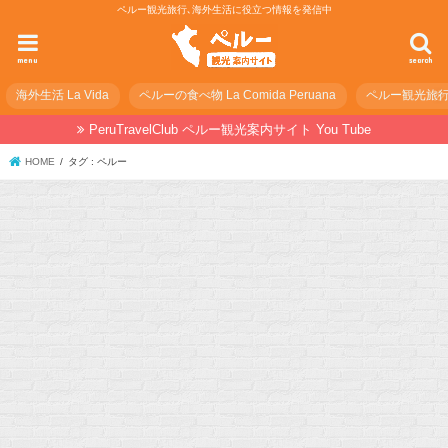
ペルー観光旅行､海外生活に役立つ情報を発信中
menu
search
海外生活 La Vida
ペルーの食べ物 La Comida Peruana
ペルー観光旅行の準
PeruTravelClub ペルー観光案内サイト You Tube
HOME
タグ : ペルー