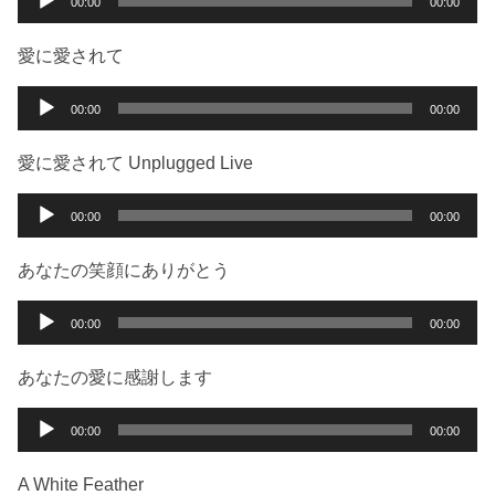
00:00
00:00
ヤ
声
ー
プ
愛に愛されて
レ
ー
音
00:00
00:00
ヤ
声
ー
プ
愛に愛されて Unplugged Live
レ
ー
音
00:00
00:00
ヤ
声
ー
プ
あなたの笑顔にありがとう
レ
ー
音
00:00
00:00
ヤ
声
ー
プ
あなたの愛に感謝します
レ
ー
音
00:00
00:00
ヤ
声
ー
プ
A White Feather