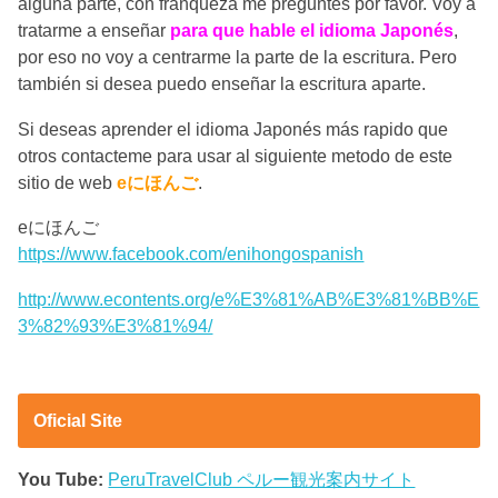
alguna parte, con franqueza me preguntes por favor. Voy a
tratarme a enseñar
para que hable el idioma Japonés
,
por eso no voy a centrarme la parte de la escritura. Pero
también si desea puedo enseñar la escritura aparte.
Si deseas aprender el idioma Japonés más rapido que
otros contacteme para usar al siguiente metodo de este
sitio de web
eにほんご
.
eにほんご
https://www.facebook.com/enihongospanish
http://www.econtents.org/e%E3%81%AB%E3%81%BB%E
3%82%93%E3%81%94/
Oficial Site
You Tube:
PeruTravelClub ペルー観光案内サイト