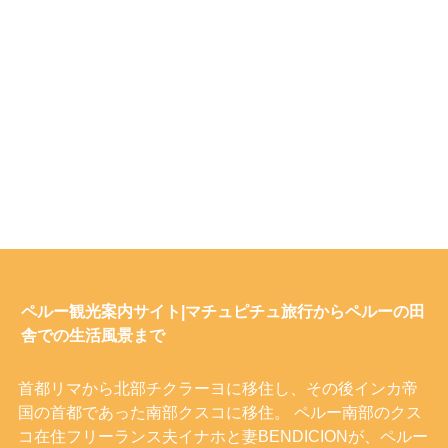
ペルー観光案内サイト|マチュピチュ旅行からペルーの田
舎での生活風景まで
首都リマから北部チクラーヨに移住し、その後インカ帝
国の首都であった南部クスコに移住。 ペルー南部のクス
コ在住フリーランス夫イナホと妻BENDICIONが、ペルー