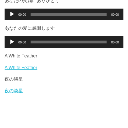
あなたの笑顔にありがとう
レ
ー
音
00:00
00:00
ヤ
声
ー
プ
あなたの愛に感謝します
レ
ー
音
00:00
00:00
ヤ
声
ー
プ
A White Feather
レ
ー
A White Feather
ヤ
夜の淡星
ー
夜の淡星