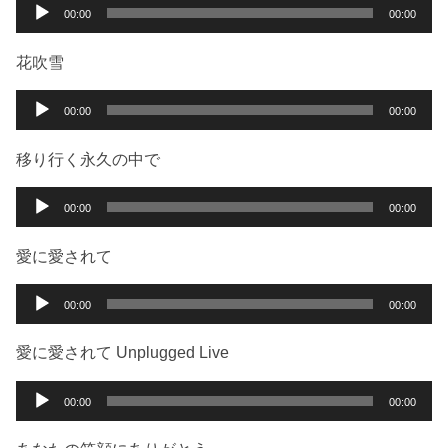
ー
音
00:00
00:00
ヤ
声
ー
プ
花吹雪
レ
ー
音
00:00
00:00
ヤ
声
ー
プ
移り行く永久の中で
レ
ー
音
00:00
00:00
ヤ
声
ー
プ
愛に愛されて
レ
ー
音
00:00
00:00
ヤ
声
ー
プ
愛に愛されて Unplugged Live
レ
ー
音
00:00
00:00
ヤ
声
ー
プ