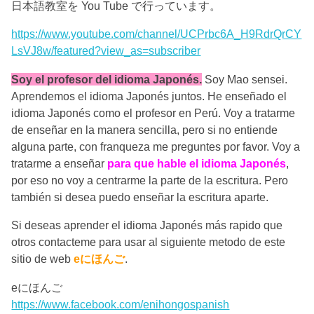
日本語教室を You Tube で行っています。
https://www.youtube.com/channel/UCPrbc6A_H9RdrQrCY
LsVJ8w/featured?view_as=subscriber
Soy el profesor del idioma Japonés.
Soy Mao sensei.
Aprendemos el idioma Japonés juntos. He enseñado el
idioma Japonés como el profesor en Perú. Voy a tratarme
de enseñar en la manera sencilla, pero si no entiende
alguna parte, con franqueza me preguntes por favor. Voy a
tratarme a enseñar
para que hable el idioma Japonés
,
por eso no voy a centrarme la parte de la escritura. Pero
también si desea puedo enseñar la escritura aparte.
Si deseas aprender el idioma Japonés más rapido que
otros contacteme para usar al siguiente metodo de este
sitio de web
eにほんご
.
eにほんご
https://www.facebook.com/enihongospanish