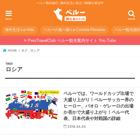
ペルー観光旅行､海外生活に役立つ情報を発信中
menu
search
海外生活 La Vida
ペルーの食べ物 La Comida Peruana
ペルー観光旅行の準
PeruTravelClub ペルー観光案内サイト You Tube
HOME
タグ : ロシア
ロシア
サッカー Fútbol
ペルーでは、ワールドカップ出場で
大盛り上がり！ペルーサッカー界の
ヒーロー、パオロ・ゲレーロの出場
か否かで大盛り上がり！ペルー代
表、日本代表や対戦国の詳細
2018.06.05