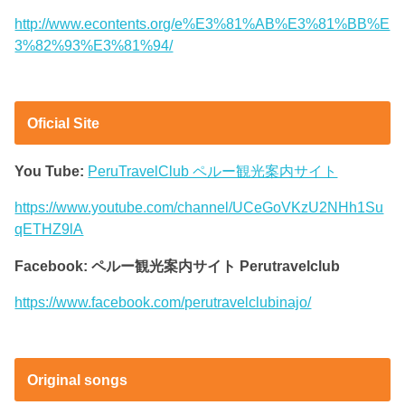
http://www.econtents.org/e%E3%81%AB%E3%81%BB%E
3%82%93%E3%81%94/
Oficial Site
You Tube:
PeruTravelClub ペルー観光案内サイト
https://www.youtube.com/channel/UCeGoVKzU2NHh1Su
qETHZ9lA
Facebook: ペルー観光案内サイト Perutravelclub
https://www.facebook.com/perutravelclubinajo/
Original songs