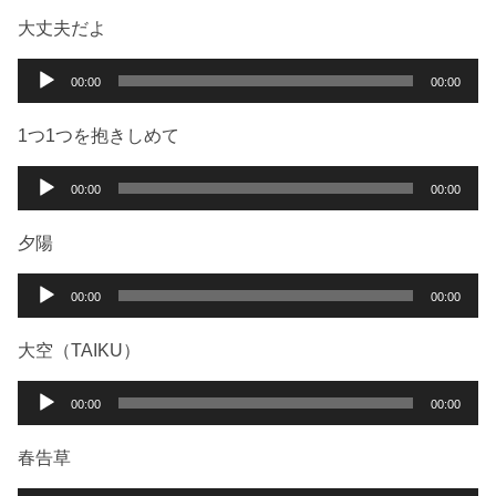
大丈夫だよ
音
00:00
00:00
声
プ
1つ1つを抱きしめて
レ
ー
音
00:00
00:00
ヤ
声
ー
プ
夕陽
レ
ー
音
00:00
00:00
ヤ
声
ー
プ
大空（TAIKU）
レ
ー
音
00:00
00:00
ヤ
声
ー
プ
春告草
レ