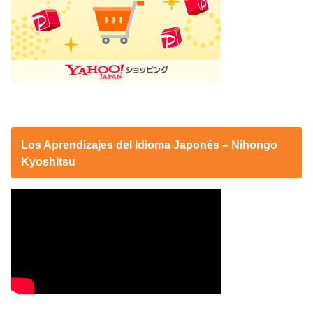
Los Aprendizajes del Idioma Japonés – Nihongo
Kyoshitsu