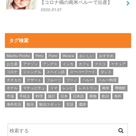
【コロナ禍の南米ペルーで出産】
2022.01.07
タグ検索
Machu Picchu
Peru
Puno
titicaca
おいしい
おすすめ
お土産
アマゾン
アンデス
インカ
カフェ
クスコ
ケチュア
コロナ
ジャングル
スペイン語
スーパーフード
ダンス
チチカカ
デザート
フルーツ
プーノ
ペルー
ペルー料理
ホテル
マチュピチュ
リマ
レシピ
レストラン
南米
博物館
市場
手続き
料理
旅行
日本
日本語
果物
歌詞
海外
海外生活
観光
観光スポット
言語
遺跡