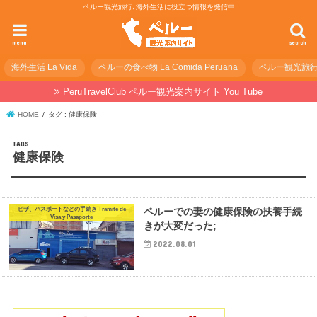
ペルー観光旅行､海外生活に役立つ情報を発信中
menu
search
海外生活 La Vida
ペルーの食べ物 La Comida Peruana
ペルー観光旅行の準
PeruTravelClub ペルー観光案内サイト You Tube
HOME
タグ : 健康保険
健康保険
ビザ、パスポートなどの手続き Tramite de
ペルーでの妻の健康保険の扶養手続
Visa y Pasaporte
きが大変だった;
2022.08.01