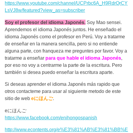
https://www.youtube.com/channel/UCPrbc6A_H9RdrQrCY
LsVJ8w/featured?view_as=subscriber
Soy el profesor del idioma Japonés.
Soy Mao sensei.
Aprendemos el idioma Japonés juntos. He enseñado el
idioma Japonés como el profesor en Perú. Voy a tratarme
de enseñar en la manera sencilla, pero si no entiende
alguna parte, con franqueza me preguntes por favor. Voy a
tratarme a enseñar
para que hable el idioma Japonés
,
por eso no voy a centrarme la parte de la escritura. Pero
también si desea puedo enseñar la escritura aparte.
Si deseas aprender el idioma Japonés más rapido que
otros contacteme para usar al siguiente metodo de este
sitio de web
eにほんご
.
eにほんご
https://www.facebook.com/enihongospanish
http://www.econtents.org/e%E3%81%AB%E3%81%BB%E