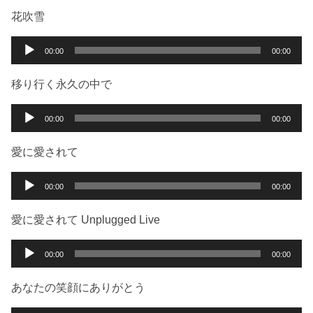
ー
プ
花吹雪
レ
ー
音
00:00
00:00
ヤ
声
ー
プ
移り行く永久の中で
レ
ー
音
00:00
00:00
ヤ
声
ー
プ
愛に愛されて
レ
ー
音
00:00
00:00
ヤ
声
ー
プ
愛に愛されて Unplugged Live
レ
ー
音
00:00
00:00
ヤ
声
ー
プ
あなたの笑顔にありがとう
レ