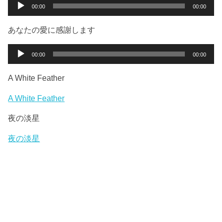
ー
音
00:00
00:00
ヤ
声
ー
プ
あなたの愛に感謝します
レ
ー
音
00:00
00:00
ヤ
声
ー
プ
A White Feather
レ
ー
A White Feather
ヤ
夜の淡星
ー
夜の淡星