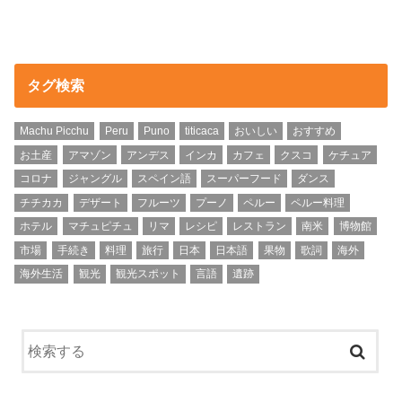
タグ検索
Machu Picchu
Peru
Puno
titicaca
おいしい
おすすめ
お土産
アマゾン
アンデス
インカ
カフェ
クスコ
ケチュア
コロナ
ジャングル
スペイン語
スーパーフード
ダンス
チチカカ
デザート
フルーツ
プーノ
ペルー
ペルー料理
ホテル
マチュピチュ
リマ
レシピ
レストラン
南米
博物館
市場
手続き
料理
旅行
日本
日本語
果物
歌詞
海外
海外生活
観光
観光スポット
言語
遺跡