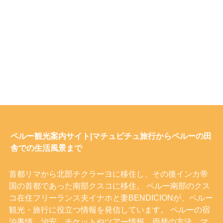
ペルー観光案内サイト|マチュピチュ旅行からペルーの田
舎での生活風景まで
首都リマから北部チクラーヨに移住し、その後インカ帝
国の首都であった南部クスコに移住。 ペルー南部のクス
コ在住フリーランス夫イナホと妻BENDICIONが、ペルー
観光・旅行に役立つ情報を発信しています。 ペルーの宿
泊事情、治安、チケットやツアー情報、両替の方法、マ