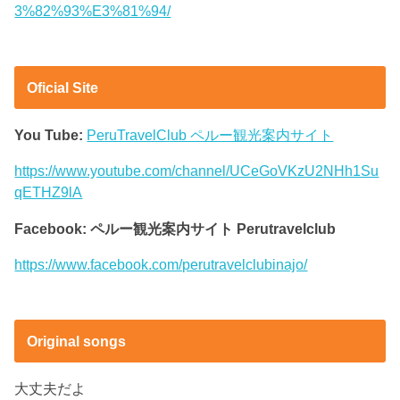
3%82%93%E3%81%94/
Oficial Site
You Tube:
PeruTravelClub ペルー観光案内サイト
https://www.youtube.com/channel/UCeGoVKzU2NHh1Su
qETHZ9lA
Facebook: ペルー観光案内サイト Perutravelclub
https://www.facebook.com/perutravelclubinajo/
Original songs
大丈夫だよ