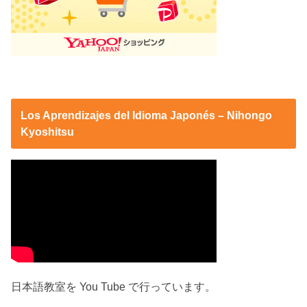
Los Aprendizajes del Idioma Japonés – Nihongo
Kyoshitsu
日本語教室を You Tube で行っています。