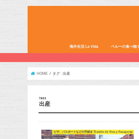
海外生活 La Vida
ペルーの食べ物 La 
HOME
タグ : 出産
出産
ビザ、パスポートなどの手続き Tramite de Visa y Pasaporte