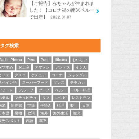
【ご報告】赤ちゃんが生まれま
した！【コロナ禍の南米ペルー
で出産】
2022.01.07
タグ検索
Machu Picchu
Peru
Puno
titicaca
おいしい
おすすめ
お土産
アマゾン
アンデス
インカ
カフェ
クスコ
ケチュア
コロナ
ジャングル
スペイン語
スーパーフード
ダンス
チチカカ
デザート
フルーツ
プーノ
ペルー
ペルー料理
ホテル
マチュピチュ
リマ
レシピ
レストラン
南米
博物館
市場
手続き
料理
旅行
日本
日本語
果物
歌詞
海外
海外生活
観光
観光スポット
言語
遺跡