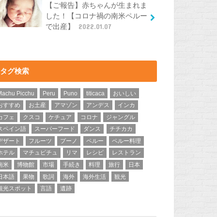
【ご報告】赤ちゃんが生まれま
した！【コロナ禍の南米ペルー
で出産】
2022.01.07
タグ検索
Machu Picchu
Peru
Puno
titicaca
おいしい
おすすめ
お土産
アマゾン
アンデス
インカ
カフェ
クスコ
ケチュア
コロナ
ジャングル
スペイン語
スーパーフード
ダンス
チチカカ
デザート
フルーツ
プーノ
ペルー
ペルー料理
ホテル
マチュピチュ
リマ
レシピ
レストラン
南米
博物館
市場
手続き
料理
旅行
日本
日本語
果物
歌詞
海外
海外生活
観光
観光スポット
言語
遺跡