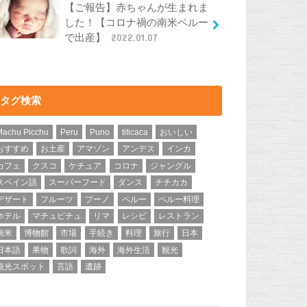
【ご報告】赤ちゃんが生まれま
した！【コロナ禍の南米ペルー
で出産】
2022.01.07
タグ検索
Machu Picchu
Peru
Puno
titicaca
おいしい
おすすめ
お土産
アマゾン
アンデス
インカ
カフェ
クスコ
ケチュア
コロナ
ジャングル
スペイン語
スーパーフード
ダンス
チチカカ
デザート
フルーツ
プーノ
ペルー
ペルー料理
ホテル
マチュピチュ
リマ
レシピ
レストラン
南米
博物館
市場
手続き
料理
旅行
日本
日本語
果物
歌詞
海外
海外生活
観光
観光スポット
言語
遺跡