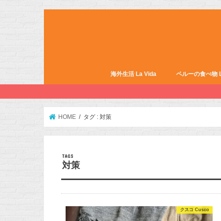
海外生活 La Vida
ペルーの食べ物 La 
HOME
タグ : 対策
対策
クスコ Cusco