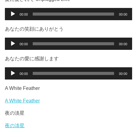
レ
ー
音
00:00
00:00
ヤ
声
ー
プ
あなたの笑顔にありがとう
レ
ー
音
00:00
00:00
ヤ
声
ー
プ
あなたの愛に感謝します
レ
ー
音
00:00
00:00
ヤ
声
ー
プ
A White Feather
レ
ー
A White Feather
ヤ
夜の淡星
ー
夜の淡星