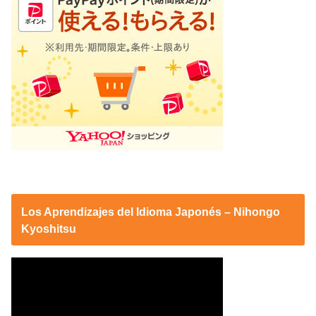
Los Aprendizajes del Idioma Japonés – Nihongo
Kyoshitsu