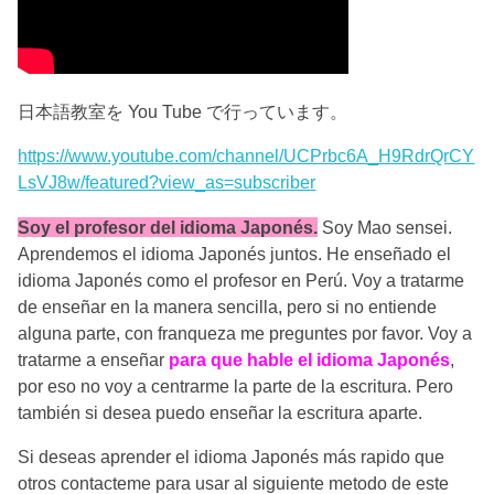
日本語教室を You Tube で行っています。
https://www.youtube.com/channel/UCPrbc6A_H9RdrQrCY
LsVJ8w/featured?view_as=subscriber
Soy el profesor del idioma Japonés.
Soy Mao sensei.
Aprendemos el idioma Japonés juntos. He enseñado el
idioma Japonés como el profesor en Perú. Voy a tratarme
de enseñar en la manera sencilla, pero si no entiende
alguna parte, con franqueza me preguntes por favor. Voy a
tratarme a enseñar
para que hable el idioma Japonés
,
por eso no voy a centrarme la parte de la escritura. Pero
también si desea puedo enseñar la escritura aparte.
Si deseas aprender el idioma Japonés más rapido que
otros contacteme para usar al siguiente metodo de este