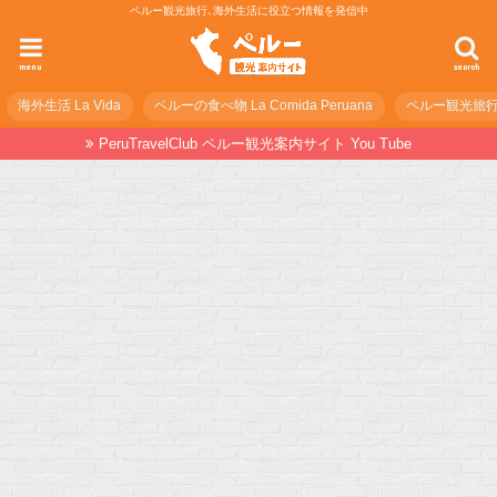
ペルー観光旅行､海外生活に役立つ情報を発信中
menu
search
海外生活 La Vida
ペルーの食べ物 La Comida Peruana
ペルー観光旅行の準
PeruTravelClub ペルー観光案内サイト You Tube