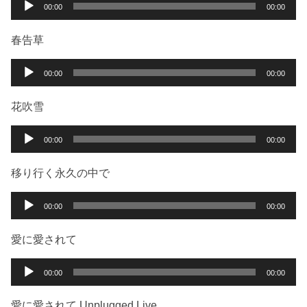
音
00:00
00:00
ヤ
声
ー
プ
春告草
レ
ー
音
00:00
00:00
ヤ
声
ー
プ
花吹雪
レ
ー
音
00:00
00:00
ヤ
声
ー
プ
移り行く永久の中で
レ
ー
音
00:00
00:00
ヤ
声
ー
プ
愛に愛されて
レ
ー
音
00:00
00:00
ヤ
声
ー
プ
愛に愛されて Unplugged Live