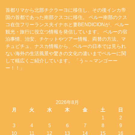
首都リマから北部チクラーヨに移住し、その後インカ帝
国の首都であった南部クスコに移住。 ペルー南部のクス
コ在住フリーランス夫イナホと妻BENDICIONが、ペルー
観光・旅行に役立つ情報を発信しています。 ペルーの宿
泊事情、治安、チケットやツアー情報、両替の方法、マ
チュピチュ、ナスカ情報から、ペルーの日本では見られ
ない海外の生活風景や驚きの文化の違いまでペルーに関
して幅広くご紹介しています。 「う～～マンゴーー
ー！！」
2026年8月
月
火
水
木
金
土
日
1
2
3
4
5
6
7
8
9
10
11
12
13
14
15
16