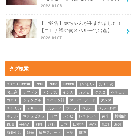
2022.01.08
【ご報告】赤ちゃんが生まれました！
【コロナ禍の南米ペルーで出産】
2022.01.07
タグ検索
Machu Picchu
Peru
Puno
titicaca
おいしい
おすすめ
お土産
アマゾン
アンデス
インカ
カフェ
クスコ
ケチュア
コロナ
ジャングル
スペイン語
スーパーフード
ダンス
チチカカ
デザート
フルーツ
プーノ
ペルー
ペルー料理
ホテル
マチュピチュ
リマ
レシピ
レストラン
南米
博物館
市場
手続き
料理
旅行
日本
日本語
果物
歌詞
海外
海外生活
観光
観光スポット
言語
遺跡