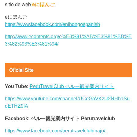
sitio de web
eにほんご
.
eにほんご
https://www.facebook.com/enihongospanish
http://www.econtents.org/e%E3%81%AB%E3%81%BB%E
3%82%93%E3%81%94/
Oficial Site
You Tube:
PeruTravelClub ペルー観光案内サイト
https://www.youtube.com/channel/UCeGoVKzU2NHh1Su
qETHZ9lA
Facebook: ペルー観光案内サイト Perutravelclub
https://www.facebook.com/perutravelclubinajo/