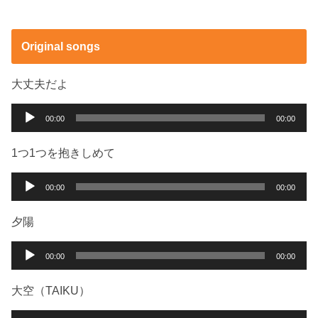
Original songs
大丈夫だよ
音
00:00
00:00
声
プ
1つ1つを抱きしめて
レ
ー
音
00:00
00:00
ヤ
声
ー
プ
夕陽
レ
ー
音
00:00
00:00
ヤ
声
ー
プ
大空（TAIKU）
レ
ー