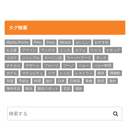
タグ検索
Machu Picchu
Peru
Puno
titicaca
おいしい
おすすめ
お土産
アマゾン
アンデス
インカ
カフェ
クスコ
ケチュア
コロナ
ジャングル
スペイン語
スーパーフード
ダンス
チチカカ
デザート
フルーツ
プーノ
ペルー
ペルー料理
ホテル
マチュピチュ
リマ
レシピ
レストラン
南米
博物館
市場
手続き
料理
旅行
日本
日本語
果物
歌詞
海外
海外生活
観光
観光スポット
言語
遺跡