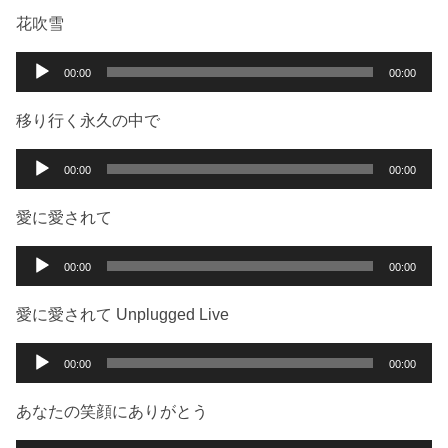
ー
プ
花吹雪
レ
ー
音
00:00
00:00
ヤ
声
ー
プ
移り行く永久の中で
レ
ー
音
00:00
00:00
ヤ
声
ー
プ
愛に愛されて
レ
ー
音
00:00
00:00
ヤ
声
ー
プ
愛に愛されて Unplugged Live
レ
ー
音
00:00
00:00
ヤ
声
ー
プ
あなたの笑顔にありがとう
レ