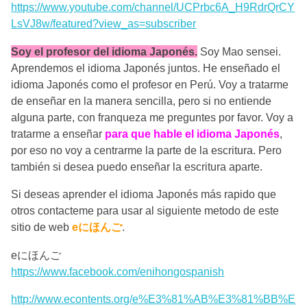
https://www.youtube.com/channel/UCPrbc6A_H9RdrQrCY
LsVJ8w/featured?view_as=subscriber
Soy el profesor del idioma Japonés.
Soy Mao sensei.
Aprendemos el idioma Japonés juntos. He enseñado el
idioma Japonés como el profesor en Perú. Voy a tratarme
de enseñar en la manera sencilla, pero si no entiende
alguna parte, con franqueza me preguntes por favor. Voy a
tratarme a enseñar
para que hable el idioma Japonés
,
por eso no voy a centrarme la parte de la escritura. Pero
también si desea puedo enseñar la escritura aparte.
Si deseas aprender el idioma Japonés más rapido que
otros contacteme para usar al siguiente metodo de este
sitio de web
eにほんご
.
eにほんご
https://www.facebook.com/enihongospanish
http://www.econtents.org/e%E3%81%AB%E3%81%BB%E