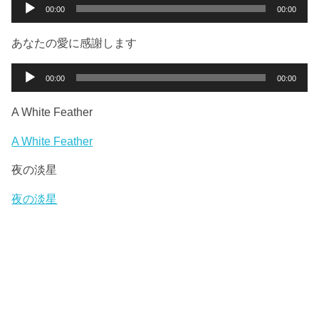
ー
音
00:00
00:00
ヤ
声
ー
プ
あなたの愛に感謝します
レ
ー
音
00:00
00:00
ヤ
声
ー
プ
A White Feather
レ
ー
A White Feather
ヤ
夜の淡星
ー
夜の淡星