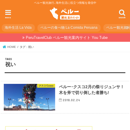
ペルー観光旅行､海外生活に役立つ情報を発信中
menu
search
海外生活 La Vida
ペルーの食べ物 La Comida Peruana
ペルー観光旅行の準
PeruTravelClub ペルー観光案内サイト You Tube
HOME
タグ : 祝い
祝い
クスコ Cusco
ペルー･クスコ2月の祭りジュンサ！
木を斧で切り倒した者勝ち!
2018.02.24