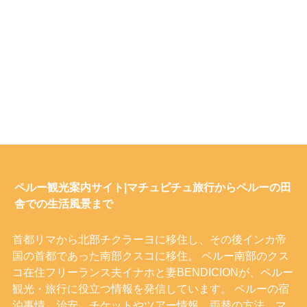
ペルー観光案内サイト|マチュピチュ旅行からペルーの田
舎での生活風景まで
首都リマから北部チクラーヨに移住し、その後インカ帝
国の首都であった南部クスコに移住。 ペルー南部のクス
コ在住フリーランス夫イナホと妻BENDICIONが、ペルー
観光・旅行に役立つ情報を発信しています。 ペルーの宿
泊事情、治安、チケットやツアー情報、両替の方法、マ