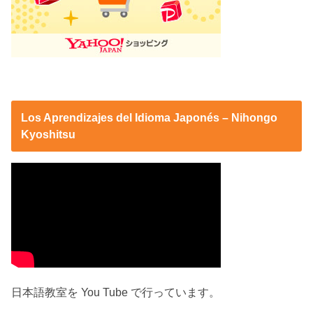
Los Aprendizajes del Idioma Japonés – Nihongo
Kyoshitsu
日本語教室を You Tube で行っています。