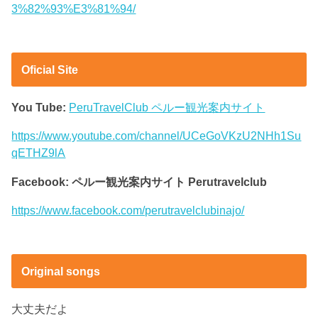
3%82%93%E3%81%94/
Oficial Site
You Tube:
PeruTravelClub ペルー観光案内サイト
https://www.youtube.com/channel/UCeGoVKzU2NHh1Su
qETHZ9lA
Facebook: ペルー観光案内サイト Perutravelclub
https://www.facebook.com/perutravelclubinajo/
Original songs
大丈夫だよ