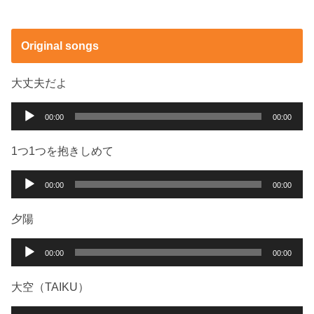
Original songs
大丈夫だよ
音
00:00
00:00
声
プ
1つ1つを抱きしめて
レ
ー
音
00:00
00:00
ヤ
声
ー
プ
夕陽
レ
ー
音
00:00
00:00
ヤ
声
ー
プ
大空（TAIKU）
レ
ー