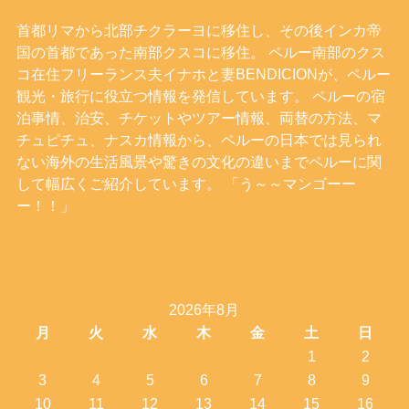
首都リマから北部チクラーヨに移住し、その後インカ帝
国の首都であった南部クスコに移住。 ペルー南部のクス
コ在住フリーランス夫イナホと妻BENDICIONが、ペルー
観光・旅行に役立つ情報を発信しています。 ペルーの宿
泊事情、治安、チケットやツアー情報、両替の方法、マ
チュピチュ、ナスカ情報から、ペルーの日本では見られ
ない海外の生活風景や驚きの文化の違いまでペルーに関
して幅広くご紹介しています。 「う～～マンゴーー
ー！！」
2026年8月
月
火
水
木
金
土
日
1
2
3
4
5
6
7
8
9
10
11
12
13
14
15
16