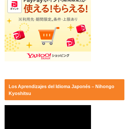
Los Aprendizajes del Idioma Japonés – Nihongo
Kyoshitsu