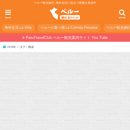
ペルー観光旅行､海外生活に役立つ情報を発信中
menu
search
海外生活 La Vida
ペルーの食べ物 La Comida Peruana
ペルー観光旅行の準
PeruTravelClub ペルー観光案内サイト You Tube
HOME
タグ : 税金