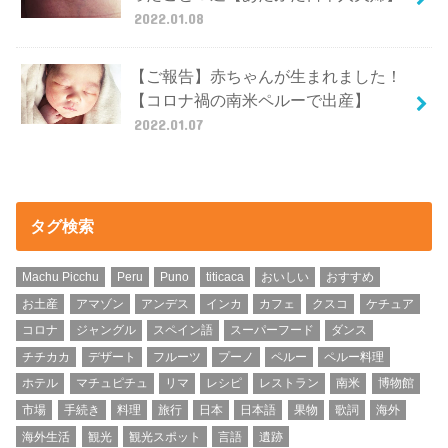
2022.01.08
【ご報告】赤ちゃんが生まれました！
【コロナ禍の南米ペルーで出産】
2022.01.07
タグ検索
Machu Picchu
Peru
Puno
titicaca
おいしい
おすすめ
お土産
アマゾン
アンデス
インカ
カフェ
クスコ
ケチュア
コロナ
ジャングル
スペイン語
スーパーフード
ダンス
チチカカ
デザート
フルーツ
プーノ
ペルー
ペルー料理
ホテル
マチュピチュ
リマ
レシピ
レストラン
南米
博物館
市場
手続き
料理
旅行
日本
日本語
果物
歌詞
海外
海外生活
観光
観光スポット
言語
遺跡