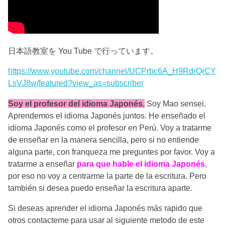
日本語教室を You Tube で行っています。
https://www.youtube.com/channel/UCPrbc6A_H9RdrQrCY
LsVJ8w/featured?view_as=subscriber
Soy el profesor del idioma Japonés.
Soy Mao sensei.
Aprendemos el idioma Japonés juntos. He enseñado el
idioma Japonés como el profesor en Perú. Voy a tratarme
de enseñar en la manera sencilla, pero si no entiende
alguna parte, con franqueza me preguntes por favor. Voy a
tratarme a enseñar
para que hable el idioma Japonés
,
por eso no voy a centrarme la parte de la escritura. Pero
también si desea puedo enseñar la escritura aparte.
Si deseas aprender el idioma Japonés más rapido que
otros contacteme para usar al siguiente metodo de este