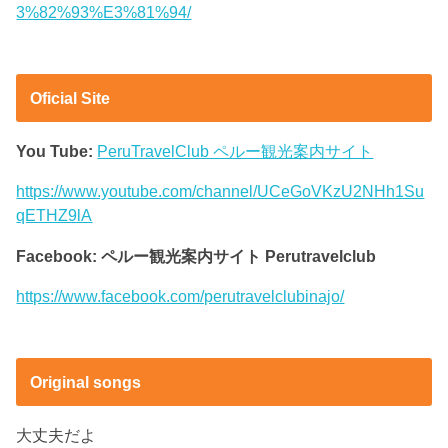
3%82%93%E3%81%94/
Oficial Site
You Tube:
PeruTravelClub ペルー観光案内サイト
https://www.youtube.com/channel/UCeGoVKzU2NHh1Su
qETHZ9lA
Facebook: ペルー観光案内サイト Perutravelclub
https://www.facebook.com/perutravelclubinajo/
Original songs
大丈夫だよ