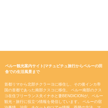
ペルー観光案内サイト|マチュピチュ旅行からペルーの田
舎での生活風景まで
首都リマから北部チクラーヨに移住し、その後インカ帝
国の首都であった南部クスコに移住。 ペルー南部のクス
コ在住フリーランス夫イナホと妻BENDICIONが、ペルー
観光・旅行に役立つ情報を発信しています。 ペルーの宿
泊事情、治安、チケットやツアー情報、両替の方法、マ