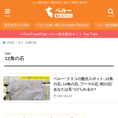
ペルー観光旅行､海外生活に役立つ情報を発信中
menu
search
海外生活 La Vida
ペルーの食べ物 La Comida Peruana
ペルー観光旅行の準
PeruTravelClub ペルー観光案内サイト You Tube
HOME
タグ : 12角の石
12角の石
クスコ市内 Ciudad de Cusco
ペルー･クスコの観光スポット､12角
の石､14角の石､プーマの石､蛇の石!
あなたは見つけられるか?
2017.06.07