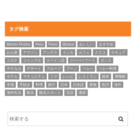
タグ検索
Machu Picchu
Peru
Puno
titicaca
おいしい
おすすめ
お土産
アマゾン
アンデス
インカ
カフェ
クスコ
ケチュア
コロナ
ジャングル
スペイン語
スーパーフード
ダンス
チチカカ
デザート
フルーツ
プーノ
ペルー
ペルー料理
ホテル
マチュピチュ
リマ
レシピ
レストラン
南米
博物館
市場
手続き
料理
旅行
日本
日本語
果物
歌詞
海外
海外生活
観光
観光スポット
言語
遺跡