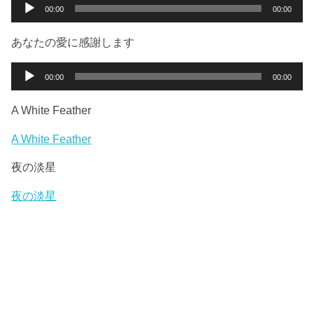
ー
音
00:00
00:00
ヤ
声
ー
プ
あなたの愛に感謝します
レ
ー
音
00:00
00:00
ヤ
声
ー
プ
A White Feather
レ
ー
A White Feather
ヤ
夜の淡星
ー
夜の淡星