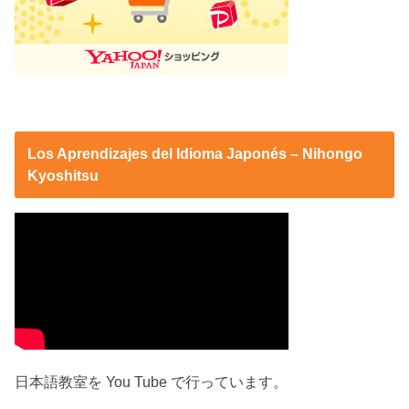
Los Aprendizajes del Idioma Japonés – Nihongo
Kyoshitsu
日本語教室を You Tube で行っています。