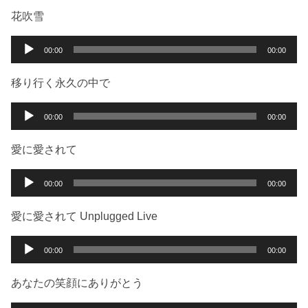
ー
プ
花吹雪
レ
ー
音
00:00
00:00
ヤ
声
ー
プ
移り行く永久の中で
レ
ー
音
00:00
00:00
ヤ
声
ー
プ
愛に愛されて
レ
ー
音
00:00
00:00
ヤ
声
ー
プ
愛に愛されて Unplugged Live
レ
ー
音
00:00
00:00
ヤ
声
ー
プ
あなたの笑顔にありがとう
レ