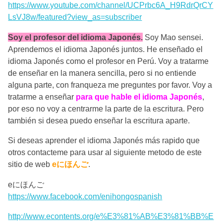
https://www.youtube.com/channel/UCPrbc6A_H9RdrQrCY
LsVJ8w/featured?view_as=subscriber
Soy el profesor del idioma Japonés.
Soy Mao sensei.
Aprendemos el idioma Japonés juntos. He enseñado el
idioma Japonés como el profesor en Perú. Voy a tratarme
de enseñar en la manera sencilla, pero si no entiende
alguna parte, con franqueza me preguntes por favor. Voy a
tratarme a enseñar
para que hable el idioma Japonés
,
por eso no voy a centrarme la parte de la escritura. Pero
también si desea puedo enseñar la escritura aparte.
Si deseas aprender el idioma Japonés más rapido que
otros contacteme para usar al siguiente metodo de este
sitio de web
eにほんご
.
eにほんご
https://www.facebook.com/enihongospanish
http://www.econtents.org/e%E3%81%AB%E3%81%BB%E