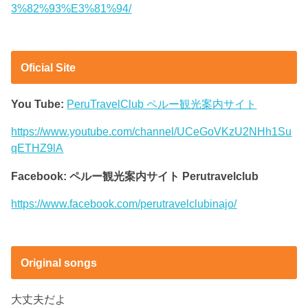
3%82%93%E3%81%94/
Oficial Site
You Tube:
PeruTravelClub ペルー観光案内サイト
https://www.youtube.com/channel/UCeGoVKzU2NHh1Su
qETHZ9lA
Facebook: ペルー観光案内サイト Perutravelclub
https://www.facebook.com/perutravelclubinajo/
Original songs
大丈夫だよ