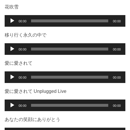
ー
プ
花吹雪
レ
ー
音
00:00
00:00
ヤ
声
ー
プ
移り行く永久の中で
レ
ー
音
00:00
00:00
ヤ
声
ー
プ
愛に愛されて
レ
ー
音
00:00
00:00
ヤ
声
ー
プ
愛に愛されて Unplugged Live
レ
ー
音
00:00
00:00
ヤ
声
ー
プ
あなたの笑顔にありがとう
レ