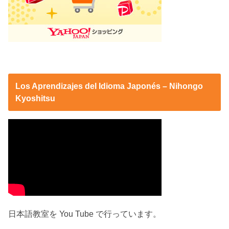
Los Aprendizajes del Idioma Japonés – Nihongo
Kyoshitsu
日本語教室を You Tube で行っています。