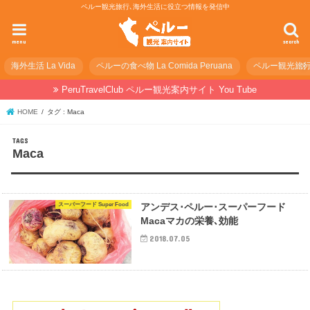
ペルー観光旅行､海外生活に役立つ情報を発信中
menu
search
海外生活 La Vida
ペルーの食べ物 La Comida Peruana
ペルー観光旅行の準
PeruTravelClub ペルー観光案内サイト You Tube
HOME
タグ : Maca
Maca
スーパーフード Super Food
アンデス･ペルー･スーパーフード
Macaマカの栄養､効能
2018.07.05