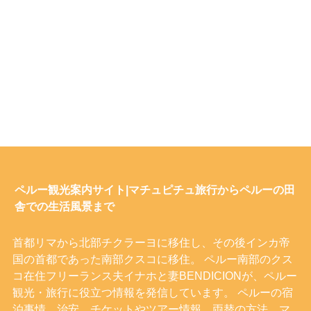
ペルー観光案内サイト|マチュピチュ旅行からペルーの田
舎での生活風景まで
首都リマから北部チクラーヨに移住し、その後インカ帝
国の首都であった南部クスコに移住。 ペルー南部のクス
コ在住フリーランス夫イナホと妻BENDICIONが、ペルー
観光・旅行に役立つ情報を発信しています。 ペルーの宿
泊事情、治安、チケットやツアー情報、両替の方法、マ