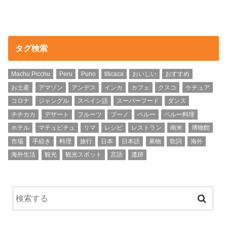
タグ検索
Machu Picchu
Peru
Puno
titicaca
おいしい
おすすめ
お土産
アマゾン
アンデス
インカ
カフェ
クスコ
ケチュア
コロナ
ジャングル
スペイン語
スーパーフード
ダンス
チチカカ
デザート
フルーツ
プーノ
ペルー
ペルー料理
ホテル
マチュピチュ
リマ
レシピ
レストラン
南米
博物館
市場
手続き
料理
旅行
日本
日本語
果物
歌詞
海外
海外生活
観光
観光スポット
言語
遺跡