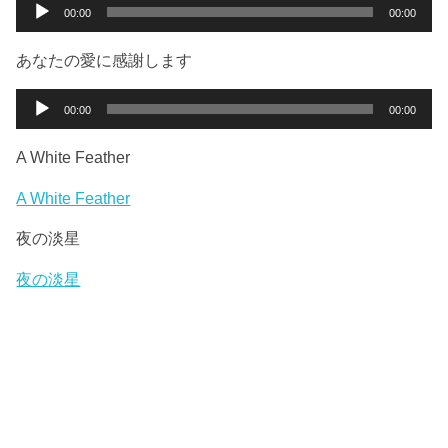
ー
音
00:00
00:00
ヤ
声
ー
プ
あなたの愛に感謝します
レ
ー
音
00:00
00:00
ヤ
声
ー
プ
A White Feather
レ
ー
A White Feather
ヤ
夜の淡星
ー
夜の淡星