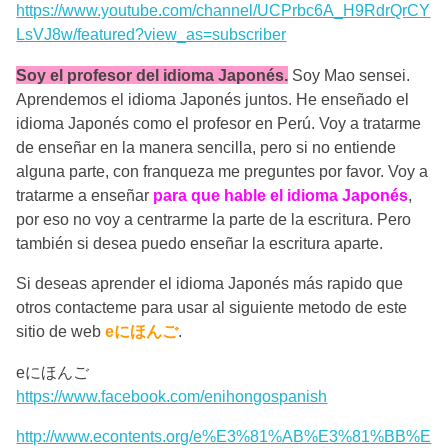
https://www.youtube.com/channel/UCPrbc6A_H9RdrQrCY
LsVJ8w/featured?view_as=subscriber
Soy el profesor del idioma Japonés.
Soy Mao sensei.
Aprendemos el idioma Japonés juntos. He enseñado el
idioma Japonés como el profesor en Perú. Voy a tratarme
de enseñar en la manera sencilla, pero si no entiende
alguna parte, con franqueza me preguntes por favor. Voy a
tratarme a enseñar
para que hable el idioma Japonés
,
por eso no voy a centrarme la parte de la escritura. Pero
también si desea puedo enseñar la escritura aparte.
Si deseas aprender el idioma Japonés más rapido que
otros contacteme para usar al siguiente metodo de este
sitio de web
eにほんご
.
eにほんご
https://www.facebook.com/enihongospanish
http://www.econtents.org/e%E3%81%AB%E3%81%BB%E