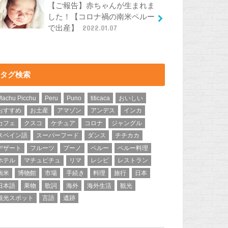
【ご報告】赤ちゃんが生まれま
した！【コロナ禍の南米ペルー
で出産】
2022.01.07
タグ検索
Machu Picchu
Peru
Puno
titicaca
おいしい
おすすめ
お土産
アマゾン
アンデス
インカ
カフェ
クスコ
ケチュア
コロナ
ジャングル
スペイン語
スーパーフード
ダンス
チチカカ
デザート
フルーツ
プーノ
ペルー
ペルー料理
ホテル
マチュピチュ
リマ
レシピ
レストラン
南米
博物館
市場
手続き
料理
旅行
日本
日本語
果物
歌詞
海外
海外生活
観光
観光スポット
言語
遺跡