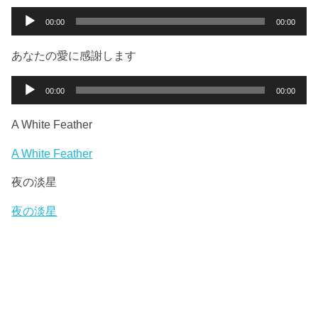
ー
音
00:00
00:00
ヤ
声
ー
プ
あなたの愛に感謝します
レ
ー
音
00:00
00:00
ヤ
声
ー
プ
A White Feather
レ
ー
A White Feather
ヤ
夜の淡星
ー
夜の淡星