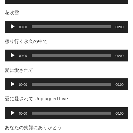
ヤ
声
ー
プ
花吹雪
レ
ー
音
00:00
00:00
ヤ
声
ー
プ
移り行く永久の中で
レ
ー
音
00:00
00:00
ヤ
声
ー
プ
愛に愛されて
レ
ー
音
00:00
00:00
ヤ
声
ー
プ
愛に愛されて Unplugged Live
レ
ー
音
00:00
00:00
ヤ
声
ー
プ
あなたの笑顔にありがとう
レ