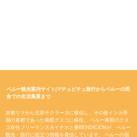
ペルー観光案内サイト|マチュピチュ旅行からペルーの田
舎での生活風景まで
首都リマから北部チクラーヨに移住し、その後インカ帝
国の首都であった南部クスコに移住。 ペルー南部のクス
コ在住フリーランス夫イナホと妻BENDICIONが、ペルー
観光・旅行に役立つ情報を発信しています。 ペルーの宿