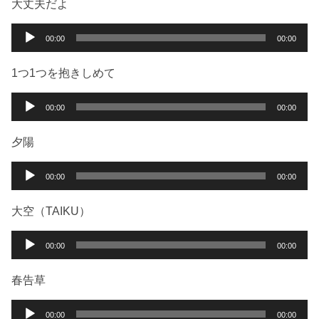
大丈夫だよ
音
00:00
00:00
声
プ
1つ1つを抱きしめて
レ
ー
音
00:00
00:00
ヤ
声
ー
プ
夕陽
レ
ー
音
00:00
00:00
ヤ
声
ー
プ
大空（TAIKU）
レ
ー
音
00:00
00:00
ヤ
声
ー
プ
春告草
レ
ー
音
00:00
00:00