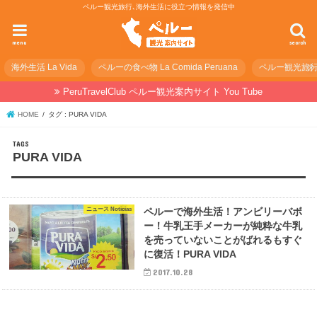
ペルー観光旅行､海外生活に役立つ情報を発信中
menu
search
海外生活 La Vida
ペルーの食べ物 La Comida Peruana
ペルー観光旅行の準
PeruTravelClub ペルー観光案内サイト You Tube
HOME
タグ : PURA VIDA
PURA VIDA
ニュース Noticias
ペルーで海外生活！アンビリーバボ
ー！牛乳王手メーカーが純粋な牛乳
を売っていないことがばれるもすぐ
に復活！PURA VIDA
2017.10.28