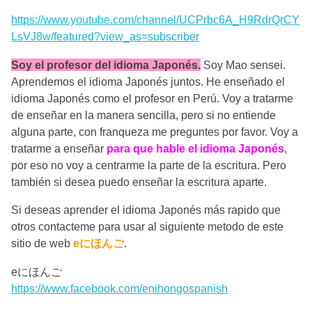
https://www.youtube.com/channel/UCPrbc6A_H9RdrQrCY
LsVJ8w/featured?view_as=subscriber
Soy el profesor del idioma Japonés.
Soy Mao sensei.
Aprendemos el idioma Japonés juntos. He enseñado el
idioma Japonés como el profesor en Perú. Voy a tratarme
de enseñar en la manera sencilla, pero si no entiende
alguna parte, con franqueza me preguntes por favor. Voy a
tratarme a enseñar
para que hable el idioma Japonés
,
por eso no voy a centrarme la parte de la escritura. Pero
también si desea puedo enseñar la escritura aparte.
Si deseas aprender el idioma Japonés más rapido que
otros contacteme para usar al siguiente metodo de este
sitio de web
eにほんご
.
eにほんご
https://www.facebook.com/enihongospanish