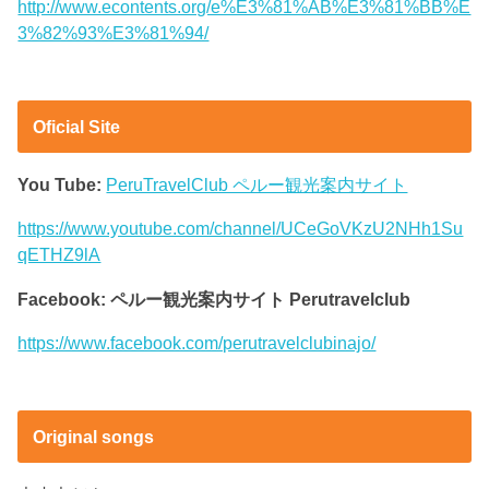
http://www.econtents.org/e%E3%81%AB%E3%81%BB%E
3%82%93%E3%81%94/
Oficial Site
You Tube:
PeruTravelClub ペルー観光案内サイト
https://www.youtube.com/channel/UCeGoVKzU2NHh1Su
qETHZ9lA
Facebook: ペルー観光案内サイト Perutravelclub
https://www.facebook.com/perutravelclubinajo/
Original songs