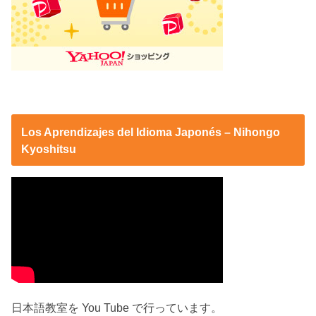
Los Aprendizajes del Idioma Japonés – Nihongo
Kyoshitsu
日本語教室を You Tube で行っています。