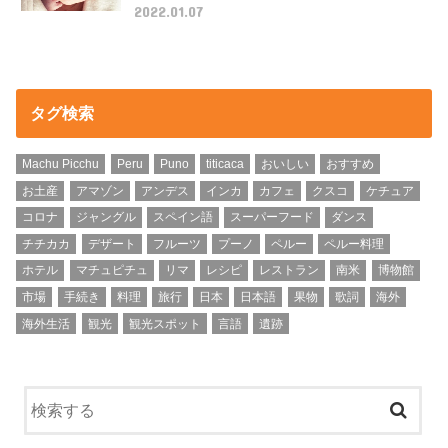
2022.01.07
タグ検索
Machu Picchu
Peru
Puno
titicaca
おいしい
おすすめ
お土産
アマゾン
アンデス
インカ
カフェ
クスコ
ケチュア
コロナ
ジャングル
スペイン語
スーパーフード
ダンス
チチカカ
デザート
フルーツ
プーノ
ペルー
ペルー料理
ホテル
マチュピチュ
リマ
レシピ
レストラン
南米
博物館
市場
手続き
料理
旅行
日本
日本語
果物
歌詞
海外
海外生活
観光
観光スポット
言語
遺跡