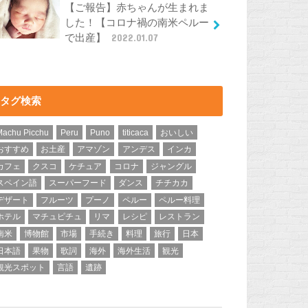
【ご報告】赤ちゃんが生まれま
した！【コロナ禍の南米ペルー
で出産】
2022.01.07
タグ検索
Machu Picchu
Peru
Puno
titicaca
おいしい
おすすめ
お土産
アマゾン
アンデス
インカ
カフェ
クスコ
ケチュア
コロナ
ジャングル
スペイン語
スーパーフード
ダンス
チチカカ
デザート
フルーツ
プーノ
ペルー
ペルー料理
ホテル
マチュピチュ
リマ
レシピ
レストラン
南米
博物館
市場
手続き
料理
旅行
日本
日本語
果物
歌詞
海外
海外生活
観光
観光スポット
言語
遺跡