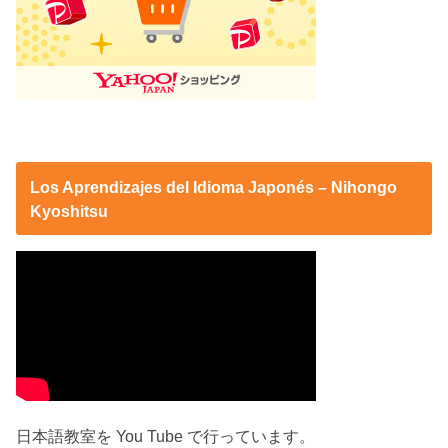
Los Aprendizajes del Idioma Japonés – Nihongo
Kyoshitsu
日本語教室を You Tube で行っています。