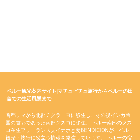
ペルー観光案内サイト|マチュピチュ旅行からペルーの田
舎での生活風景まで
首都リマから北部チクラーヨに移住し、その後インカ帝
国の首都であった南部クスコに移住。 ペルー南部のクス
コ在住フリーランス夫イナホと妻BENDICIONが、ペルー
観光・旅行に役立つ情報を発信しています。 ペルーの宿