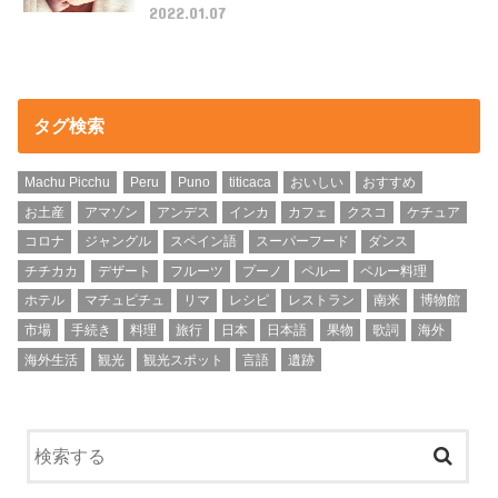
2022.01.07
タグ検索
Machu Picchu
Peru
Puno
titicaca
おいしい
おすすめ
お土産
アマゾン
アンデス
インカ
カフェ
クスコ
ケチュア
コロナ
ジャングル
スペイン語
スーパーフード
ダンス
チチカカ
デザート
フルーツ
プーノ
ペルー
ペルー料理
ホテル
マチュピチュ
リマ
レシピ
レストラン
南米
博物館
市場
手続き
料理
旅行
日本
日本語
果物
歌詞
海外
海外生活
観光
観光スポット
言語
遺跡