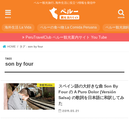
ペルー観光旅行､海外生活に役立つ情報を発信中
menu
search
海外生活 La Vida
ペルーの食べ物 La Comida Peruana
ペルー観光旅行の準
PeruTravelClub ペルー観光案内サイト You Tube
HOME
タグ : son by four
son by four
音楽 Musica
スペイン語の大好きな曲 Son By
Four の A Puro Dolor (Versión
Salsa) の歌詞を日本語に和訳してみ
た
2019.05.21