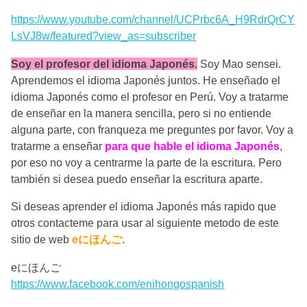
https://www.youtube.com/channel/UCPrbc6A_H9RdrQrCY
LsVJ8w/featured?view_as=subscriber
Soy el profesor del idioma Japonés.
Soy Mao sensei.
Aprendemos el idioma Japonés juntos. He enseñado el
idioma Japonés como el profesor en Perú. Voy a tratarme
de enseñar en la manera sencilla, pero si no entiende
alguna parte, con franqueza me preguntes por favor. Voy a
tratarme a enseñar
para que hable el idioma Japonés
,
por eso no voy a centrarme la parte de la escritura. Pero
también si desea puedo enseñar la escritura aparte.
Si deseas aprender el idioma Japonés más rapido que
otros contacteme para usar al siguiente metodo de este
sitio de web
eにほんご
.
eにほんご
https://www.facebook.com/enihongospanish