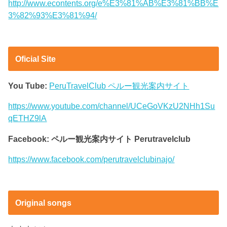
http://www.econtents.org/e%E3%81%AB%E3%81%BB%E
3%82%93%E3%81%94/
Oficial Site
You Tube:
PeruTravelClub ペルー観光案内サイト
https://www.youtube.com/channel/UCeGoVKzU2NHh1Su
qETHZ9lA
Facebook: ペルー観光案内サイト Perutravelclub
https://www.facebook.com/perutravelclubinajo/
Original songs