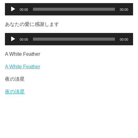
ー
音
00:00
00:00
ヤ
声
ー
プ
あなたの愛に感謝します
レ
ー
音
00:00
00:00
ヤ
声
ー
プ
A White Feather
レ
ー
A White Feather
ヤ
夜の淡星
ー
夜の淡星