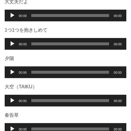
大丈夫だよ
音
00:00
00:00
声
プ
1つ1つを抱きしめて
レ
ー
音
00:00
00:00
ヤ
声
ー
プ
夕陽
レ
ー
音
00:00
00:00
ヤ
声
ー
プ
大空（TAIKU）
レ
ー
音
00:00
00:00
ヤ
声
ー
プ
春告草
レ
ー
音
00:00
00:00