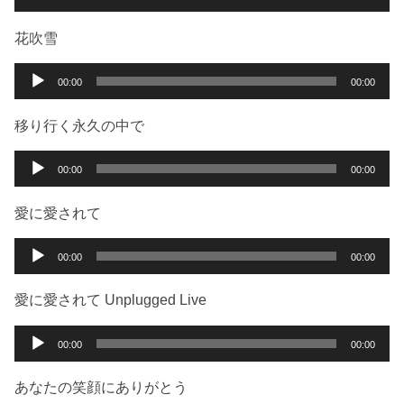
ヤ
声
ー
プ
花吹雪
レ
ー
音
00:00
00:00
ヤ
声
ー
プ
移り行く永久の中で
レ
ー
音
00:00
00:00
ヤ
声
ー
プ
愛に愛されて
レ
ー
音
00:00
00:00
ヤ
声
ー
プ
愛に愛されて Unplugged Live
レ
ー
音
00:00
00:00
ヤ
声
ー
プ
あなたの笑顔にありがとう
レ