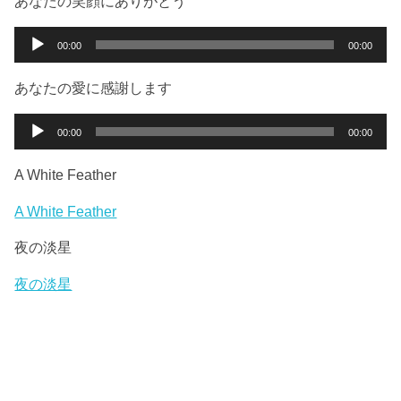
あなたの笑顔にありがとう
レ
ー
音
00:00
00:00
ヤ
声
ー
プ
あなたの愛に感謝します
レ
ー
音
00:00
00:00
ヤ
声
ー
プ
A White Feather
レ
ー
A White Feather
ヤ
夜の淡星
ー
夜の淡星