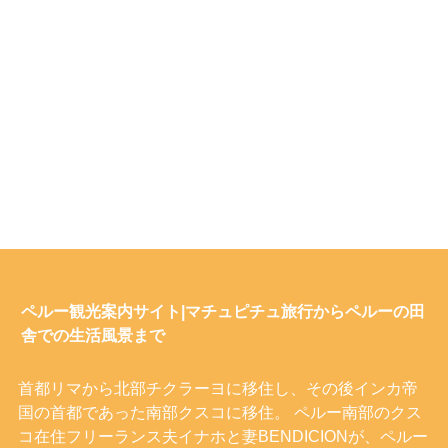
ペルー観光案内サイト|マチュピチュ旅行からペルーの田
舎での生活風景まで
首都リマから北部チクラーヨに移住し、その後インカ帝
国の首都であった南部クスコに移住。 ペルー南部のクス
コ在住フリーランス夫イナホと妻BENDICIONが、ペルー