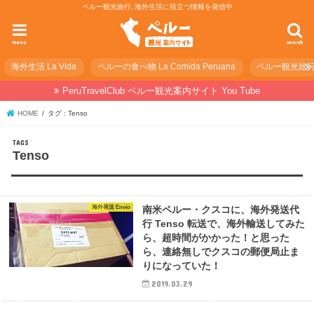
ペルー観光旅行､海外生活に役立つ情報を発信中
menu
search
海外生活 La Vida
ペルーの食べ物 La Comida Peruana
ペルー観光旅行の準
PeruTravelClub ペルー観光案内サイト You Tube
HOME
タグ : Tenso
Tenso
海外発送 Envío
南米ペルー・クスコに、海外発送代
行 Tenso 転送で、海外輸送してみた
ら、超時間がかかった！と思った
ら、連絡無しでクスコの郵便局止ま
りになっていた！
2019.03.29