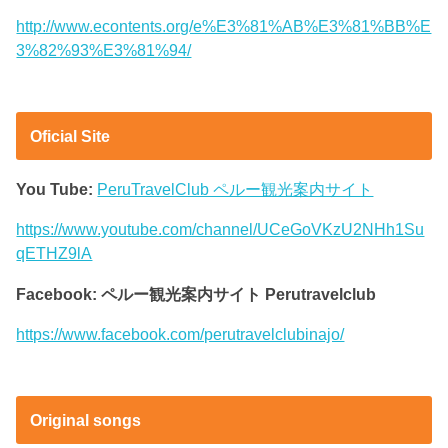
http://www.econtents.org/e%E3%81%AB%E3%81%BB%E
3%82%93%E3%81%94/
Oficial Site
You Tube:
PeruTravelClub ペルー観光案内サイト
https://www.youtube.com/channel/UCeGoVKzU2NHh1Su
qETHZ9lA
Facebook: ペルー観光案内サイト Perutravelclub
https://www.facebook.com/perutravelclubinajo/
Original songs