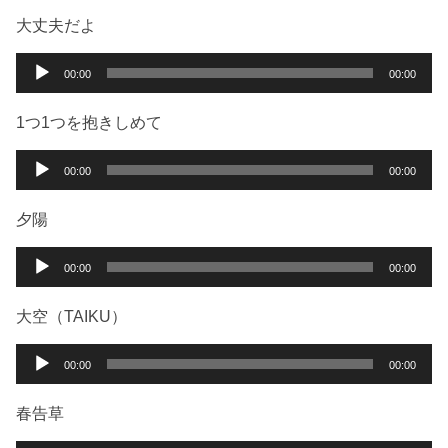
大丈夫だよ
音
00:00
00:00
声
プ
1つ1つを抱きしめて
レ
ー
音
00:00
00:00
ヤ
声
ー
プ
夕陽
レ
ー
音
00:00
00:00
ヤ
声
ー
プ
大空（TAIKU）
レ
ー
音
00:00
00:00
ヤ
声
ー
プ
春告草
レ