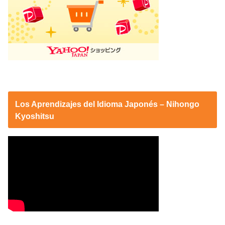
Los Aprendizajes del Idioma Japonés – Nihongo
Kyoshitsu