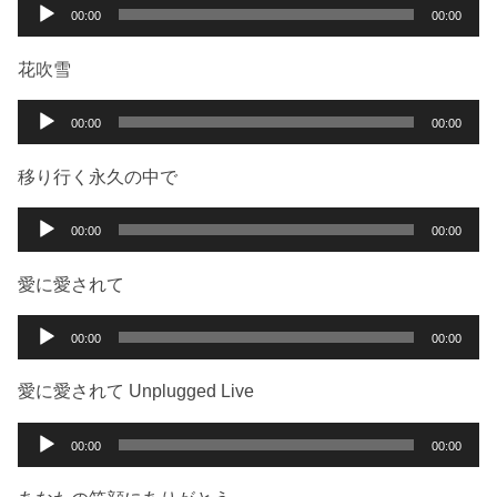
ー
音
00:00
00:00
ヤ
声
ー
プ
花吹雪
レ
ー
音
00:00
00:00
ヤ
声
ー
プ
移り行く永久の中で
レ
ー
音
00:00
00:00
ヤ
声
ー
プ
愛に愛されて
レ
ー
音
00:00
00:00
ヤ
声
ー
プ
愛に愛されて Unplugged Live
レ
ー
音
00:00
00:00
ヤ
声
ー
プ