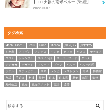
【コロナ禍の南米ペルーで出産】
2022.01.07
タグ検索
Machu Picchu
Peru
Puno
titicaca
おいしい
おすすめ
お土産
アマゾン
アンデス
インカ
カフェ
クスコ
ケチュア
コロナ
ジャングル
スペイン語
スーパーフード
ダンス
チチカカ
デザート
フルーツ
プーノ
ペルー
ペルー料理
ホテル
マチュピチュ
リマ
レシピ
レストラン
南米
博物館
市場
手続き
料理
旅行
日本
日本語
果物
歌詞
海外
海外生活
観光
観光スポット
言語
遺跡