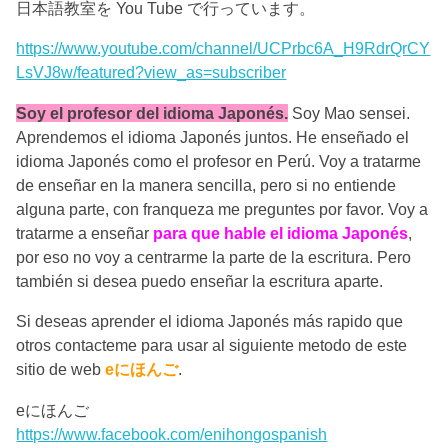
日本語教室を You Tube で行っています。
https://www.youtube.com/channel/UCPrbc6A_H9RdrQrCY
LsVJ8w/featured?view_as=subscriber
Soy el profesor del idioma Japonés.
Soy Mao sensei.
Aprendemos el idioma Japonés juntos. He enseñado el
idioma Japonés como el profesor en Perú. Voy a tratarme
de enseñar en la manera sencilla, pero si no entiende
alguna parte, con franqueza me preguntes por favor. Voy a
tratarme a enseñar
para que hable el idioma Japonés
,
por eso no voy a centrarme la parte de la escritura. Pero
también si desea puedo enseñar la escritura aparte.
Si deseas aprender el idioma Japonés más rapido que
otros contacteme para usar al siguiente metodo de este
sitio de web
eにほんご
.
eにほんご
https://www.facebook.com/enihongospanish