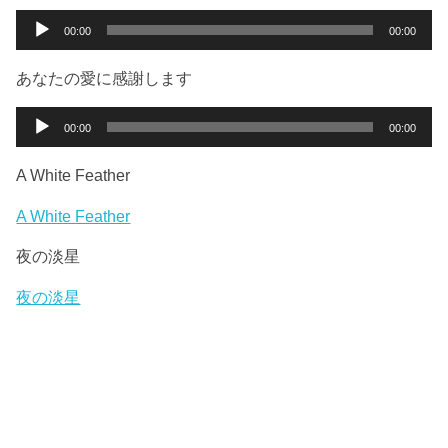
ー
音
00:00
00:00
ヤ
声
ー
プ
あなたの愛に感謝します
レ
ー
音
00:00
00:00
ヤ
声
ー
プ
A White Feather
レ
ー
A White Feather
ヤ
夜の淡星
ー
夜の淡星