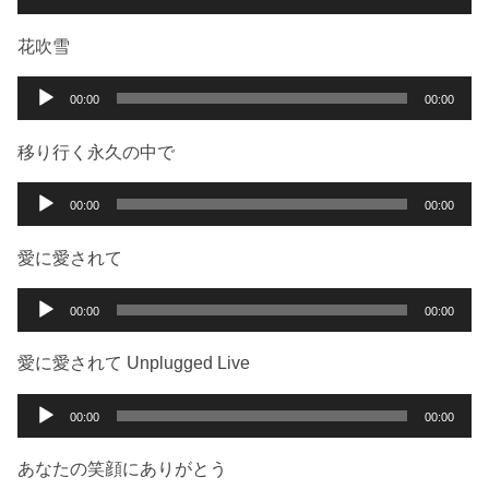
ヤ
声
ー
プ
花吹雪
レ
ー
音
00:00
00:00
ヤ
声
ー
プ
移り行く永久の中で
レ
ー
音
00:00
00:00
ヤ
声
ー
プ
愛に愛されて
レ
ー
音
00:00
00:00
ヤ
声
ー
プ
愛に愛されて Unplugged Live
レ
ー
音
00:00
00:00
ヤ
声
ー
プ
あなたの笑顔にありがとう
レ