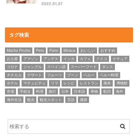
2022.01.07
タグ検索
Machu Picchu
Peru
Puno
titicaca
おいしい
おすすめ
お土産
アマゾン
アンデス
インカ
カフェ
クスコ
ケチュア
コロナ
ジャングル
スペイン語
スーパーフード
ダンス
チチカカ
デザート
フルーツ
プーノ
ペルー
ペルー料理
ホテル
マチュピチュ
リマ
レシピ
レストラン
南米
博物館
市場
手続き
料理
旅行
日本
日本語
果物
歌詞
海外
海外生活
観光
観光スポット
言語
遺跡