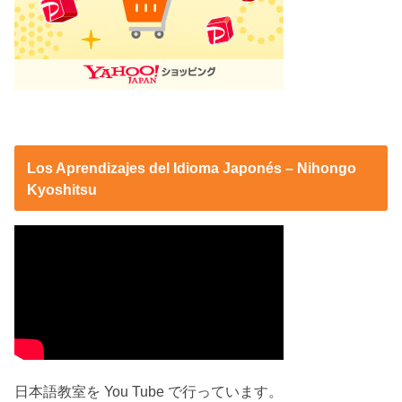
Los Aprendizajes del Idioma Japonés – Nihongo
Kyoshitsu
日本語教室を You Tube で行っています。