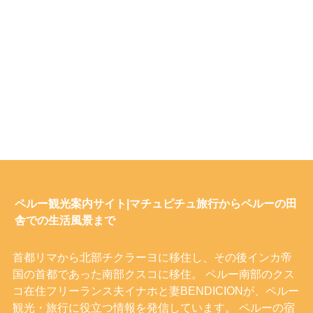
ペルー観光案内サイト|マチュピチュ旅行からペルーの田
舎での生活風景まで
首都リマから北部チクラーヨに移住し、その後インカ帝
国の首都であった南部クスコに移住。 ペルー南部のクス
コ在住フリーランス夫イナホと妻BENDICIONが、ペルー
観光・旅行に役立つ情報を発信しています。 ペルーの宿