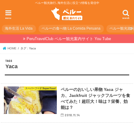
ペルー観光旅行､海外生活に役立つ情報を発信中
menu
search
海外生活 La Vida
ペルーの食べ物 La Comida Peruana
ペルー観光旅行の準
PeruTravelClub ペルー観光案内サイト You Tube
HOME
タグ : Yaca
Yaca
スーパーフード Super Food
ペルーのおいしい果物 Yaca ジャ
カ、Jackfruit ジャックフルーツを食
べてみた！超巨大！味は？栄養、効
能は？
2018.11.14