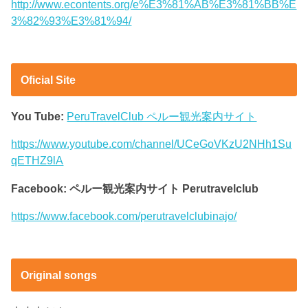
http://www.econtents.org/e%E3%81%AB%E3%81%BB%E
3%82%93%E3%81%94/
Oficial Site
You Tube:
PeruTravelClub ペルー観光案内サイト
https://www.youtube.com/channel/UCeGoVKzU2NHh1Su
qETHZ9lA
Facebook: ペルー観光案内サイト Perutravelclub
https://www.facebook.com/perutravelclubinajo/
Original songs