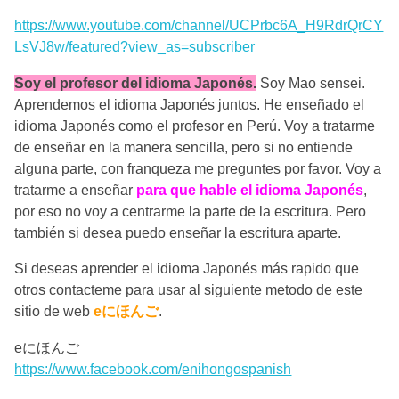
https://www.youtube.com/channel/UCPrbc6A_H9RdrQrCY
LsVJ8w/featured?view_as=subscriber
Soy el profesor del idioma Japonés.
Soy Mao sensei.
Aprendemos el idioma Japonés juntos. He enseñado el
idioma Japonés como el profesor en Perú. Voy a tratarme
de enseñar en la manera sencilla, pero si no entiende
alguna parte, con franqueza me preguntes por favor. Voy a
tratarme a enseñar
para que hable el idioma Japonés
,
por eso no voy a centrarme la parte de la escritura. Pero
también si desea puedo enseñar la escritura aparte.
Si deseas aprender el idioma Japonés más rapido que
otros contacteme para usar al siguiente metodo de este
sitio de web
eにほんご
.
eにほんご
https://www.facebook.com/enihongospanish