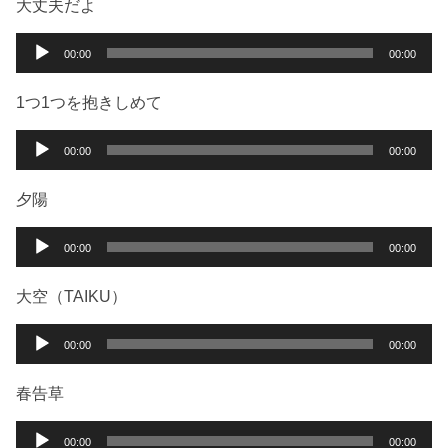
大丈夫だよ
音
00:00
00:00
声
プ
1つ1つを抱きしめて
レ
ー
音
00:00
00:00
ヤ
声
ー
プ
夕陽
レ
ー
音
00:00
00:00
ヤ
声
ー
プ
大空（TAIKU）
レ
ー
音
00:00
00:00
ヤ
声
ー
プ
春告草
レ
ー
音
00:00
00:00