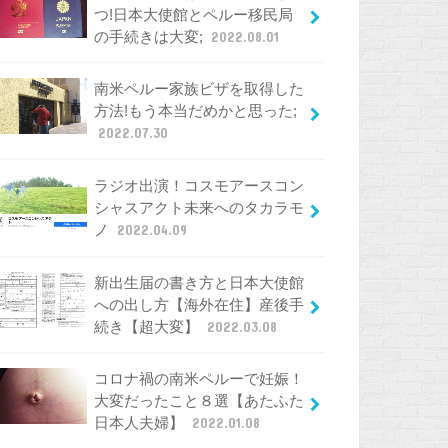
つ!日本大使館とペルー移民局
の手続きは大変;
2022.08.01
南米ペルー家族ビザを取得した
方法!もう本当だめかと思った;
2022.07.30
ラジオ出演！コスモアースコン
シャスアクト未来へのタカラモ
ノ
2022.04.09
新出生届の書き方と日本大使館
への出し方【海外在住】産後手
続き【超大変】
2022.03.08
コロナ禍の南米ペルーで妊娠！
大変だったこと８選【あたふた
日本人夫婦】
2022.01.08