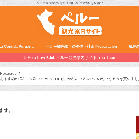
ペルー観光旅行､海外生活に役立つ情報を発信中
Comida Peruana
ペルー観光旅行の準備・計画 Preparación
観光ス
PeruTravelClub ペルー観光案内サイト You Tube
ecuerdo
の Cáritas Cusco Museum で、かわいいアルパカのぬいぐるみを買いま
ます。