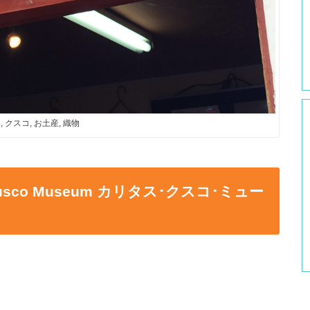
, クスコ, お土産, 織物
Cusco Museum カリタス･クスコ･ミュー