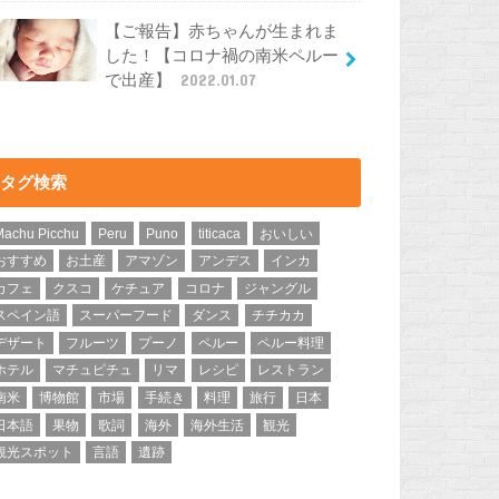
【ご報告】赤ちゃんが生まれま
した！【コロナ禍の南米ペルー
で出産】
2022.01.07
タグ検索
Machu Picchu
Peru
Puno
titicaca
おいしい
おすすめ
お土産
アマゾン
アンデス
インカ
カフェ
クスコ
ケチュア
コロナ
ジャングル
スペイン語
スーパーフード
ダンス
チチカカ
デザート
フルーツ
プーノ
ペルー
ペルー料理
ホテル
マチュピチュ
リマ
レシピ
レストラン
南米
博物館
市場
手続き
料理
旅行
日本
日本語
果物
歌詞
海外
海外生活
観光
観光スポット
言語
遺跡