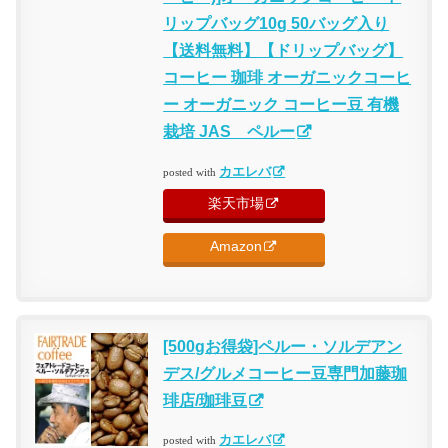
リップバッグ10g 50バッグ入り
【送料無料】【ドリップバッグ】
コーヒー 珈琲 オーガニックコーヒ
ー オーガニック コーヒー豆 有機
栽培 JAS ペルー
カエレバ
posted with
楽天市場
Amazon
[500gお得袋]ペルー・ソルデアン
デス/グルメコーヒー豆専門加藤珈
琲店/珈琲豆
カエレバ
posted with