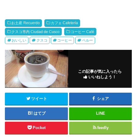
お土産 Recuerdo
カフェ Cafetería
クスコ市内 Ciudad de Cusco
コーヒー Café
おいしい
クスコ
コーヒー
ペルー
この記事が気に入ったら
いいねしよう！
ツイート
シェア
はてブ
LINE
Pocket
feedly