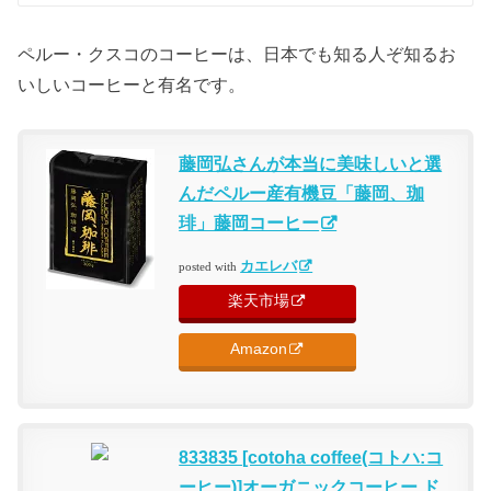
ペルー・クスコのコーヒーは、日本でも知る人ぞ知るお
いしいコーヒーと有名です。
藤岡弘さんが本当に美味しいと選
んだペルー産有機豆「藤岡、珈
琲」藤岡コーヒー
カエレバ
posted with
楽天市場
Amazon
833835 [cotoha coffee(コトハ:コ
ーヒー)]オーガニックコーヒー ド