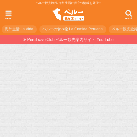
ペルー観光旅行､海外生活に役立つ情報を発信中
menu
search
海外生活 La Vida
ペルーの食べ物 La Comida Peruana
ペルー観光旅行の準
PeruTravelClub ペルー観光案内サイト You Tube