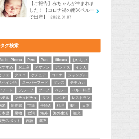
【ご報告】赤ちゃんが生まれま
した！【コロナ禍の南米ペルー
で出産】
2022.01.07
タグ検索
Machu Picchu
Peru
Puno
titicaca
おいしい
おすすめ
お土産
アマゾン
アンデス
インカ
カフェ
クスコ
ケチュア
コロナ
ジャングル
スペイン語
スーパーフード
ダンス
チチカカ
デザート
フルーツ
プーノ
ペルー
ペルー料理
ホテル
マチュピチュ
リマ
レシピ
レストラン
南米
博物館
市場
手続き
料理
旅行
日本
日本語
果物
歌詞
海外
海外生活
観光
観光スポット
言語
遺跡