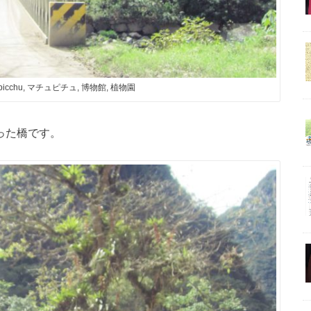
 picchu, マチュピチュ, 博物館, 植物園
かった橋です。