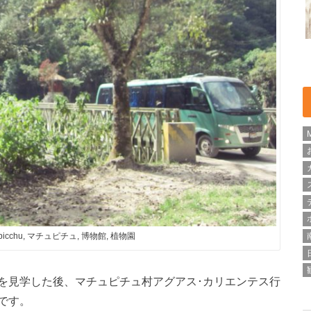
 picchu, マチュピチュ, 博物館, 植物園
を見学した後、マチュピチュ村アグアス･カリエンテス行
です。