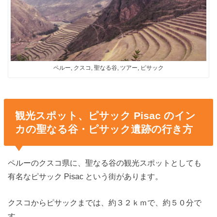
ペルー, クスコ, 聖なる谷, ツアー, ピサック
観光スポット、ピサック Pisac のイン
カの聖なる谷・ピサック遺跡の行き方
ペルーのクスコ県に、聖なる谷の観光スポットとしても
有名なピサック Pisac という街があります。
クスコからピサックまでは、約３２ｋｍで、約５０分で
す。