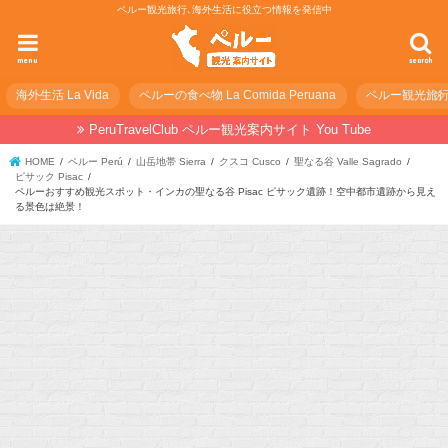
ペルー観光旅行､海外生活に役立つ情報を発信中
menu
search
海外生活 La Vida
ペルーの食べ物 La Comida Peruana
ペルー観光旅行の準
PeruTravelClub ペルー観光案内サイト You Tube
HOME
ペルー Perú
山岳地帯 Sierra
クスコ Cusco
聖なる谷 Valle Sagrado
ピサック Pisac
ペルーおすすめ観光スポット・インカの聖なる谷 Pisac ピサック遺跡！空中都市遺跡から見え
る景色は絶景！