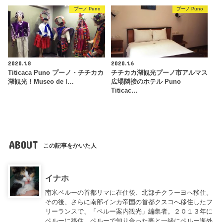
プーノ Puno
プーノ Puno
2020.1.8
2020.1.6
Titicaca Puno プーノ・チチカカ
チチカカ湖観光プーノ市アルマス
湖観光！Museo de l…
広場隣接のホテル Puno
Titicac…
ABOUT
この記事をかいた人
イナホ
南米ペルーの首都リマに在住後、北部チクラーヨへ移住。
その後、さらに南部インカ帝国の首都クスコへ移住したフ
リーランスで、「ペルー案内観光」編集者。２０１３年に
ペルーに移住。ペルーで知り合った妻と一緒にペルー海外