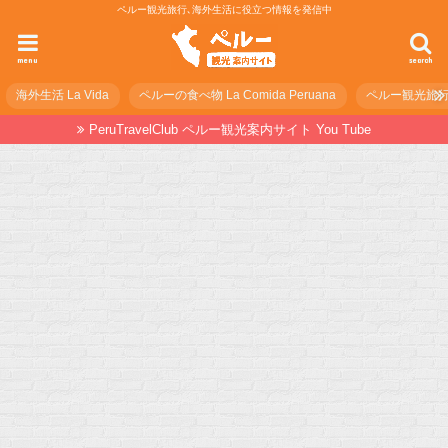
ペルー観光旅行､海外生活に役立つ情報を発信中
menu
search
海外生活 La Vida
ペルーの食べ物 La Comida Peruana
ペルー観光旅行の準
PeruTravelClub ペルー観光案内サイト You Tube