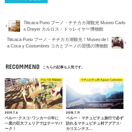
Titicaca Puno プーノ・チチカカ湖観光 Museo Carlo
s Dreyer カルロス・ドゥレイヤー博物館
Titicaca Puno プーノ・チチカカ湖観光！Museo de l
a Coca y Costumbres コカとプーノの習慣の博物館
RECOMMEND
こちらの記事も人気です。
アルパカ Alpaca
マチュピチュ村 Aguas Calientes
2019.7.6
2018.7.11
ペルー･クスコ･ワンカーロ年に
ペルー・マチュピチュ旅行で必ず
一度の巨大フェリアではテーマパ
訪れるマチュピチュ村アグアス･
ーク！
カリエンテス…