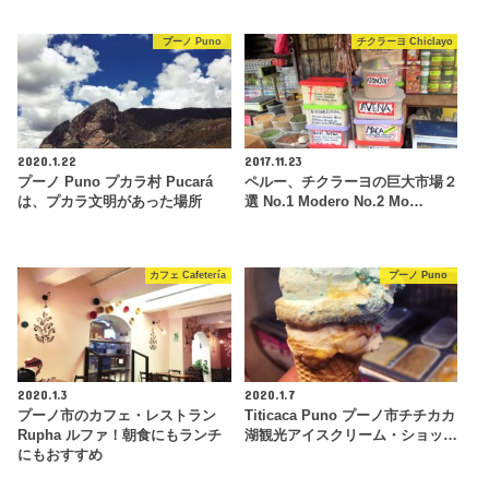
プーノ Puno
チクラーヨ Chiclayo
2020.1.22
2017.11.23
プーノ Puno プカラ村 Pucará
ペルー、チクラーヨの巨大市場２
は、プカラ文明があった場所
選 No.1 Modero No.2 Mo…
カフェ Cafetería
プーノ Puno
2020.1.3
2020.1.7
プーノ市のカフェ・レストラン
Titicaca Puno プーノ市チチカカ
Rupha ルファ！朝食にもランチ
湖観光アイスクリーム・ショッ…
にもおすすめ