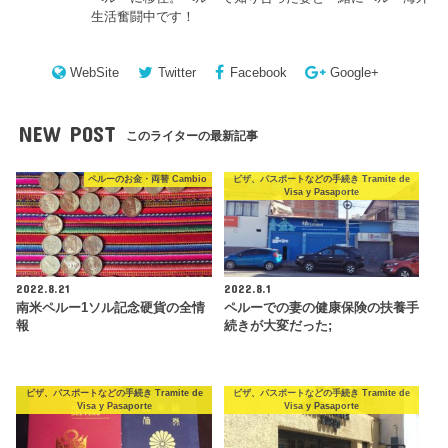
生活奮闘中です！
WebSite
Twitter
Facebook
Google+
NEW POST
このライターの最新記事
ペルーのお金・両替 Cambio
ビザ、パスポートなどの手続き Tramite de
Visa y Pasaporte
2022.8.21
2022.8.1
南米ペルー1ソル記念硬貨の全情
ペルーでの妻の健康保険の扶養手
報
続きが大変だった;
ビザ、パスポートなどの手続き Tramite de
ビザ、パスポートなどの手続き Tramite de
Visa y Pasaporte
Visa y Pasaporte