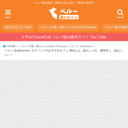
ペルー観光旅行､海外生活に役立つ情報を発信中
menu
search
海外生活 La Vida
ペルーの食べ物 La Comida Peruana
ペルー観光旅行の準
PeruTravelClub ペルー観光案内サイト You Tube
HOME
ペルーの食べ物 La Comida Peruana
カフェ Cafetería
ペルー Quillabamba キヤバンバのおすすめカフェ Misky は、超おしゃれ、接客良し、超おい
しい！