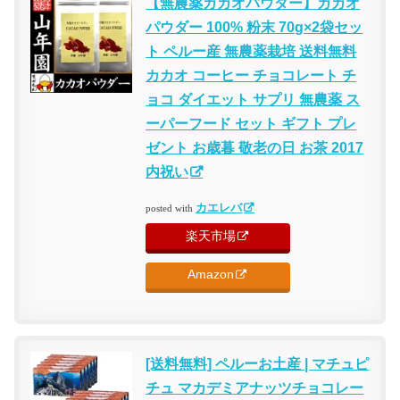
【無農薬カカオパウダー】カカオ
パウダー 100% 粉末 70g×2袋セッ
ト ペルー産 無農薬栽培 送料無料
カカオ コーヒー チョコレート チ
ョコ ダイエット サプリ 無農薬 ス
ーパーフード セット ギフト プレ
ゼント お歳暮 敬老の日 お茶 2017
内祝い
カエレバ
posted with
楽天市場
Amazon
[送料無料] ペルーお土産 | マチュピ
チュ マカデミアナッツチョコレー