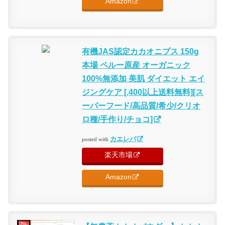
Amazon
有機JAS認定カカオニブス 150g
本場 ペルー原産 オーガニック
100%無添加 美肌 ダイエット エイ
ジングケア [,400以上送料無料][ス
ーパーフード/高品質/希少/クリオ
ロ種/手作り/チョコ]
カエレバ
posted with
楽天市場
Amazon