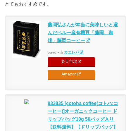
とてもおすすめです。
藤岡弘さんが本当に美味しいと選
んだペルー産有機豆「藤岡、珈
琲」藤岡コーヒー
カエレバ
posted with
楽天市場
Amazon
833835 [cotoha coffee(コトハ:コ
ーヒー)]オーガニックコーヒー ド
リップバッグ10g 50バッグ入り
【送料無料】【ドリップバッグ】