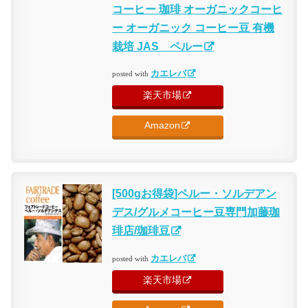
コーヒー 珈琲 オーガニックコーヒ
ー オーガニック コーヒー豆 有機
栽培 JAS ペルー
カエレバ
posted with
楽天市場
Amazon
[500gお得袋]ペルー・ソルデアン
デス/グルメコーヒー豆専門加藤珈
琲店/珈琲豆
カエレバ
posted with
楽天市場