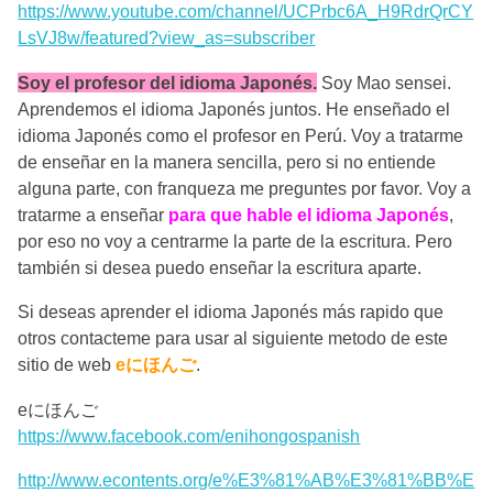
https://www.youtube.com/channel/UCPrbc6A_H9RdrQrCY
LsVJ8w/featured?view_as=subscriber
Soy el profesor del idioma Japonés.
Soy Mao sensei.
Aprendemos el idioma Japonés juntos. He enseñado el
idioma Japonés como el profesor en Perú. Voy a tratarme
de enseñar en la manera sencilla, pero si no entiende
alguna parte, con franqueza me preguntes por favor. Voy a
tratarme a enseñar
para que hable el idioma Japonés
,
por eso no voy a centrarme la parte de la escritura. Pero
también si desea puedo enseñar la escritura aparte.
Si deseas aprender el idioma Japonés más rapido que
otros contacteme para usar al siguiente metodo de este
sitio de web
eにほんご
.
eにほんご
https://www.facebook.com/enihongospanish
http://www.econtents.org/e%E3%81%AB%E3%81%BB%E