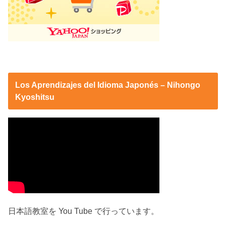
Los Aprendizajes del Idioma Japonés – Nihongo
Kyoshitsu
日本語教室を You Tube で行っています。