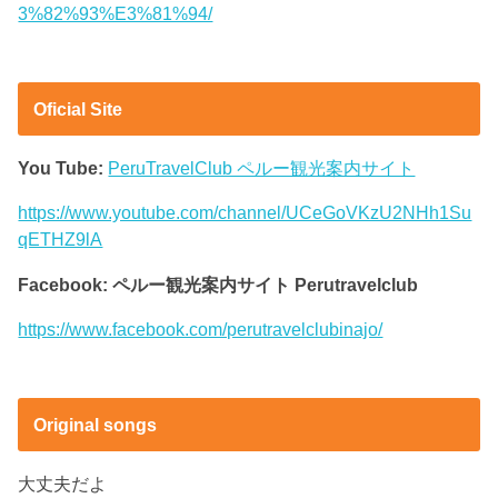
3%82%93%E3%81%94/
Oficial Site
You Tube:
PeruTravelClub ペルー観光案内サイト
https://www.youtube.com/channel/UCeGoVKzU2NHh1Su
qETHZ9lA
Facebook: ペルー観光案内サイト Perutravelclub
https://www.facebook.com/perutravelclubinajo/
Original songs
大丈夫だよ