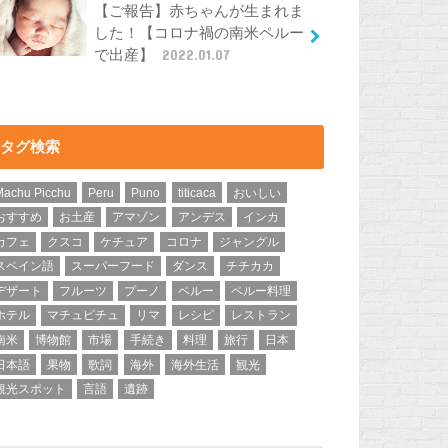
【ご報告】赤ちゃんが生まれま
した！【コロナ禍の南米ペルー
で出産】
2022.01.07
タグ検索
Machu Picchu
Peru
Puno
titicaca
おいしい
おすすめ
お土産
アマゾン
アンデス
インカ
カフェ
クスコ
ケチュア
コロナ
ジャングル
スペイン語
スーパーフード
ダンス
チチカカ
デザート
フルーツ
プーノ
ペルー
ペルー料理
ホテル
マチュピチュ
リマ
レシピ
レストラン
南米
博物館
市場
手続き
料理
旅行
日本
日本語
果物
歌詞
海外
海外生活
観光
観光スポット
言語
遺跡