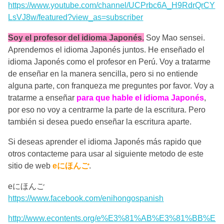
https://www.youtube.com/channel/UCPrbc6A_H9RdrQrCY
LsVJ8w/featured?view_as=subscriber
Soy el profesor del idioma Japonés.
Soy Mao sensei.
Aprendemos el idioma Japonés juntos. He enseñado el
idioma Japonés como el profesor en Perú. Voy a tratarme
de enseñar en la manera sencilla, pero si no entiende
alguna parte, con franqueza me preguntes por favor. Voy a
tratarme a enseñar
para que hable el idioma Japonés
,
por eso no voy a centrarme la parte de la escritura. Pero
también si desea puedo enseñar la escritura aparte.
Si deseas aprender el idioma Japonés más rapido que
otros contacteme para usar al siguiente metodo de este
sitio de web
eにほんご
.
eにほんご
https://www.facebook.com/enihongospanish
http://www.econtents.org/e%E3%81%AB%E3%81%BB%E