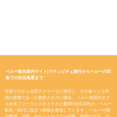
ペルー観光案内サイト|マチュピチュ旅行からペルーの田
舎での生活風景まで
首都リマから北部チクラーヨに移住し、その後インカ帝
国の首都であった南部クスコに移住。 ペルー南部のクス
コ在住フリーランス夫イナホと妻BENDICIONが、ペルー
観光・旅行に役立つ情報を発信しています。 ペルーの宿
泊事情、治安、チケットやツアー情報、両替の方法、マ