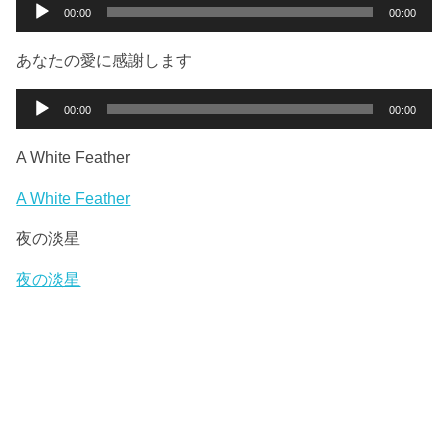
ー
音
00:00
00:00
ヤ
声
ー
プ
あなたの愛に感謝します
レ
ー
音
00:00
00:00
ヤ
声
ー
プ
A White Feather
レ
ー
A White Feather
ヤ
夜の淡星
ー
夜の淡星