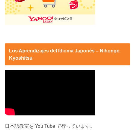
Los Aprendizajes del Idioma Japonés – Nihongo
Kyoshitsu
日本語教室を You Tube で行っています。