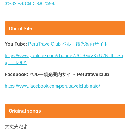
3%82%93%E3%81%94/
Oficial Site
You Tube:
PeruTravelClub ペルー観光案内サイト
https://www.youtube.com/channel/UCeGoVKzU2NHh1Su
qETHZ9lA
Facebook: ペルー観光案内サイト Perutravelclub
https://www.facebook.com/perutravelclubinajo/
Original songs
大丈夫だよ