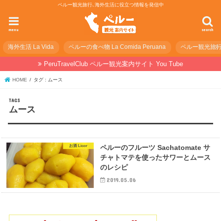
ペルー観光旅行､海外生活に役立つ情報を発信中
menu
search
海外生活 La Vida
ペルーの食べ物 La Comida Peruana
ペルー観光旅行の準
PeruTravelClub ペルー観光案内サイト You Tube
HOME
タグ : ムース
ムース
お酒 Licor
ペルーのフルーツ Sachatomate サ
チャトマテを使ったサワーとムース
のレシピ
2019.05.06