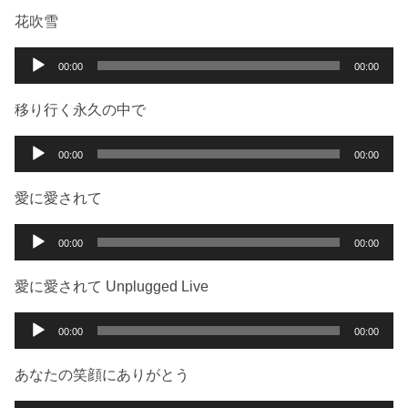
ー
プ
花吹雪
レ
ー
音
00:00
00:00
ヤ
声
ー
プ
移り行く永久の中で
レ
ー
音
00:00
00:00
ヤ
声
ー
プ
愛に愛されて
レ
ー
音
00:00
00:00
ヤ
声
ー
プ
愛に愛されて Unplugged Live
レ
ー
音
00:00
00:00
ヤ
声
ー
プ
あなたの笑顔にありがとう
レ