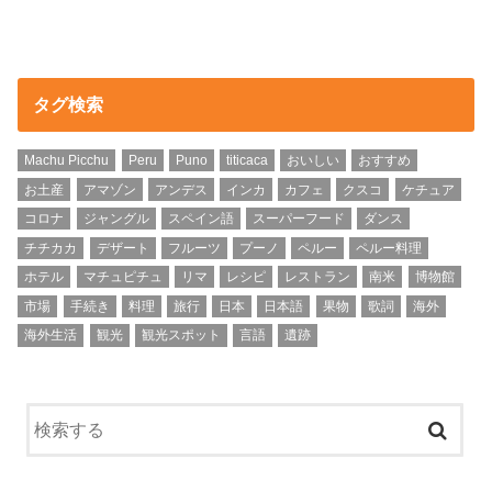
タグ検索
Machu Picchu
Peru
Puno
titicaca
おいしい
おすすめ
お土産
アマゾン
アンデス
インカ
カフェ
クスコ
ケチュア
コロナ
ジャングル
スペイン語
スーパーフード
ダンス
チチカカ
デザート
フルーツ
プーノ
ペルー
ペルー料理
ホテル
マチュピチュ
リマ
レシピ
レストラン
南米
博物館
市場
手続き
料理
旅行
日本
日本語
果物
歌詞
海外
海外生活
観光
観光スポット
言語
遺跡