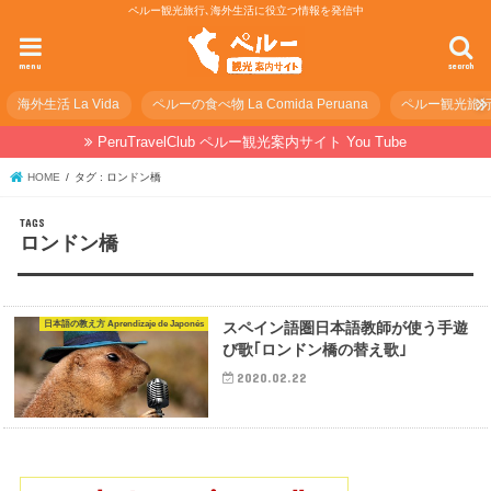
ペルー観光旅行､海外生活に役立つ情報を発信中
menu
search
海外生活 La Vida
ペルーの食べ物 La Comida Peruana
ペルー観光旅行の準
PeruTravelClub ペルー観光案内サイト You Tube
HOME
タグ : ロンドン橋
ロンドン橋
日本語の教え方 Aprendizaje de Japonés
スペイン語圏日本語教師が使う手遊
び歌｢ロンドン橋の替え歌｣
2020.02.22