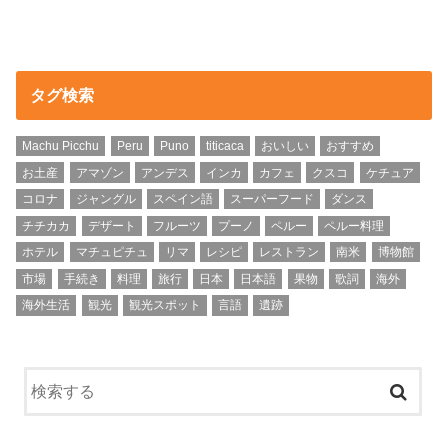
タグ検索
Machu Picchu
Peru
Puno
titicaca
おいしい
おすすめ
お土産
アマゾン
アンデス
インカ
カフェ
クスコ
ケチュア
コロナ
ジャングル
スペイン語
スーパーフード
ダンス
チチカカ
デザート
フルーツ
プーノ
ペルー
ペルー料理
ホテル
マチュピチュ
リマ
レシピ
レストラン
南米
博物館
市場
手続き
料理
旅行
日本
日本語
果物
歌詞
海外
海外生活
観光
観光スポット
言語
遺跡