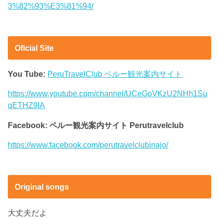
3%82%93%E3%81%94/
Oficial Site
You Tube:
PeruTravelClub ペルー観光案内サイト
https://www.youtube.com/channel/UCeGoVKzU2NHh1Su
qETHZ9lA
Facebook: ペルー観光案内サイト Perutravelclub
https://www.facebook.com/perutravelclubinajo/
Original songs
大丈夫だよ