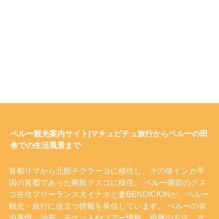
ペルー観光案内サイト|マチュピチュ旅行からペルーの田
舎での生活風景まで
首都リマから北部チクラーヨに移住し、その後インカ帝
国の首都であった南部クスコに移住。 ペルー南部のクス
コ在住フリーランス夫イナホと妻BENDICIONが、ペルー
観光・旅行に役立つ情報を発信しています。 ペルーの宿
泊事情、治安、チケットやツアー情報、両替の方法、マ