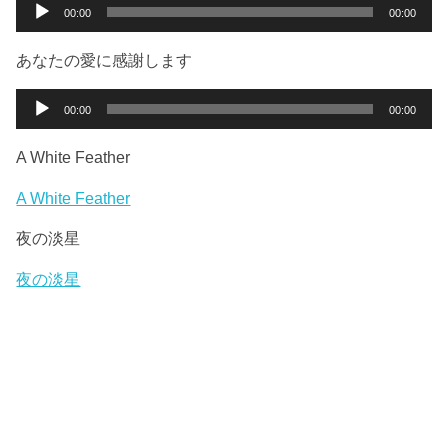
ー
音
00:00
00:00
ヤ
声
ー
プ
あなたの愛に感謝します
レ
ー
音
00:00
00:00
ヤ
声
ー
プ
A White Feather
レ
ー
A White Feather
ヤ
夜の淡星
ー
夜の淡星