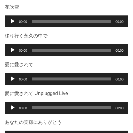
ー
プ
花吹雪
レ
ー
音
00:00
00:00
ヤ
声
ー
プ
移り行く永久の中で
レ
ー
音
00:00
00:00
ヤ
声
ー
プ
愛に愛されて
レ
ー
音
00:00
00:00
ヤ
声
ー
プ
愛に愛されて Unplugged Live
レ
ー
音
00:00
00:00
ヤ
声
ー
プ
あなたの笑顔にありがとう
レ