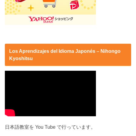
Los Aprendizajes del Idioma Japonés – Nihongo
Kyoshitsu
日本語教室を You Tube で行っています。