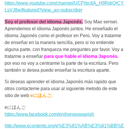
https://www.youtube.com/channel/UCPrbc6A_H9RdrQrCY
LsVJ8w/featured?view_as=subscriber
Soy el profesor del idioma Japonés.
Soy Mao sensei.
Aprendemos el idioma Japonés juntos. He enseñado el
idioma Japonés como el profesor en Perú. Voy a tratarme
de enseñar en la manera sencilla, pero si no entiende
alguna parte, con franqueza me preguntes por favor. Voy a
tratarme a enseñar
para que hable el idioma Japonés
,
por eso no voy a centrarme la parte de la escritura. Pero
también si desea puedo enseñar la escritura aparte.
Si deseas aprender el idioma Japonés más rapido que
otros contacteme para usar al siguiente metodo de este
sitio de web
eにほんご
.
eにほんご
https://www.facebook.com/enihongospanish
http://www.econtents.org/e%E3%81%AB%E3%81%BB%E