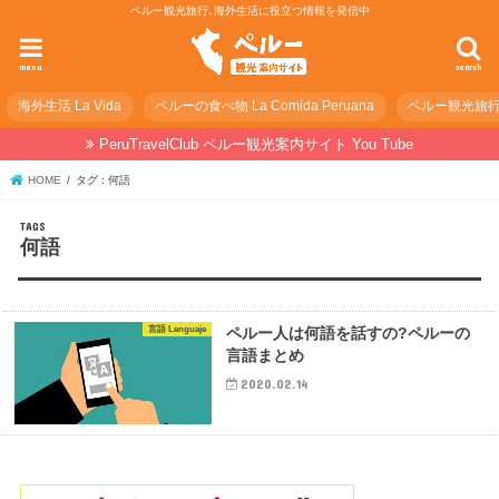
ペルー観光旅行､海外生活に役立つ情報を発信中
menu
search
海外生活 La Vida
ペルーの食べ物 La Comida Peruana
ペルー観光旅行の準
PeruTravelClub ペルー観光案内サイト You Tube
HOME
タグ : 何語
何語
言語 Lenguaje
ペルー人は何語を話すの?ペルーの
言語まとめ
2020.02.14