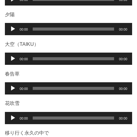
ヤ
声
ー
プ
夕陽
レ
ー
音
00:00
00:00
ヤ
声
ー
プ
大空（TAIKU）
レ
ー
音
00:00
00:00
ヤ
声
ー
プ
春告草
レ
ー
音
00:00
00:00
ヤ
声
ー
プ
花吹雪
レ
ー
音
00:00
00:00
ヤ
声
ー
プ
移り行く永久の中で