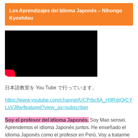
Los Aprendizajes del Idioma Japonés – Nihongo
Kyoshitsu
日本語教室を You Tube で行っています。
https://www.youtube.com/channel/UCPrbc6A_H9RdrQrCY
LsVJ8w/featured?view_as=subscriber
Soy el profesor del idioma Japonés.
Soy Mao sensei.
Aprendemos el idioma Japonés juntos. He enseñado el
idioma Japonés como el profesor en Perú. Voy a tratarme