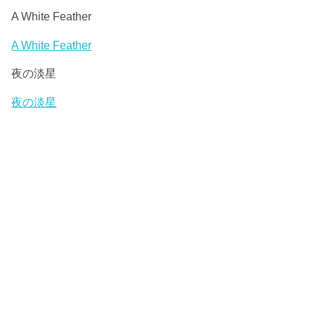
ー
プ
A White Feather
レ
ー
A White Feather
ヤ
夜の淡星
ー
夜の淡星