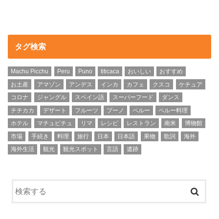
タグ検索
Machu Picchu
Peru
Puno
titicaca
おいしい
おすすめ
お土産
アマゾン
アンデス
インカ
カフェ
クスコ
ケチュア
コロナ
ジャングル
スペイン語
スーパーフード
ダンス
チチカカ
デザート
フルーツ
プーノ
ペルー
ペルー料理
ホテル
マチュピチュ
リマ
レシピ
レストラン
南米
博物館
市場
手続き
料理
旅行
日本
日本語
果物
歌詞
海外
海外生活
観光
観光スポット
言語
遺跡