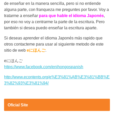
de enseñar en la manera sencilla, pero si no entiende
alguna parte, con franqueza me preguntes por favor. Voy a
tratarme a enseñar
para que hable el idioma Japonés
,
por eso no voy a centrarme la parte de la escritura. Pero
también si desea puedo enseñar la escritura aparte.
Si deseas aprender el idioma Japonés más rapido que
otros contacteme para usar al siguiente metodo de este
sitio de web
eにほんご
.
eにほんご
https://www.facebook.com/enihongospanish
http://www.econtents.org/e%E3%81%AB%E3%81%BB%E
3%82%93%E3%81%94/
Oficial Site