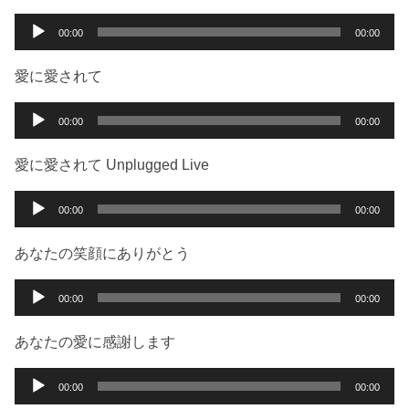
レ
ー
音
00:00
00:00
ヤ
声
ー
プ
愛に愛されて
レ
ー
音
00:00
00:00
ヤ
声
ー
プ
愛に愛されて Unplugged Live
レ
ー
音
00:00
00:00
ヤ
声
ー
プ
あなたの笑顔にありがとう
レ
ー
音
00:00
00:00
ヤ
声
ー
プ
あなたの愛に感謝します
レ
ー
音
00:00
00:00
ヤ
声