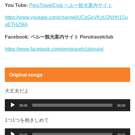
You Tube:
PeruTravelClub ペルー観光案内サイト
https://www.youtube.com/channel/UCeGoVKzU2NHh1Su
qETHZ9lA
Facebook: ペルー観光案内サイト Perutravelclub
https://www.facebook.com/perutravelclubinajo/
Original songs
大丈夫だよ
音
00:00
00:00
声
プ
1つ1つを抱きしめて
レ
ー
音
00:00
00:00