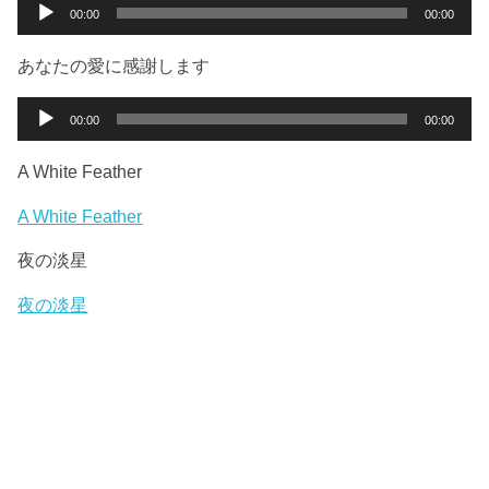
ー
音
00:00
00:00
ヤ
声
ー
プ
あなたの愛に感謝します
レ
ー
音
00:00
00:00
ヤ
声
ー
プ
A White Feather
レ
ー
A White Feather
ヤ
夜の淡星
ー
夜の淡星