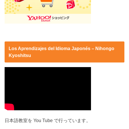
Los Aprendizajes del Idioma Japonés – Nihongo
Kyoshitsu
日本語教室を You Tube で行っています。