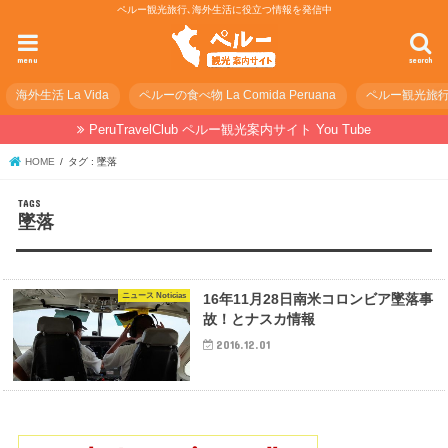
ペルー観光旅行､海外生活に役立つ情報を発信中
menu
search
海外生活 La Vida
ペルーの食べ物 La Comida Peruana
ペルー観光旅行の準
PeruTravelClub ペルー観光案内サイト You Tube
HOME
タグ : 墜落
墜落
ニュース Noticias
16年11月28日南米コロンビア墜落事
故！とナスカ情報
2016.12.01