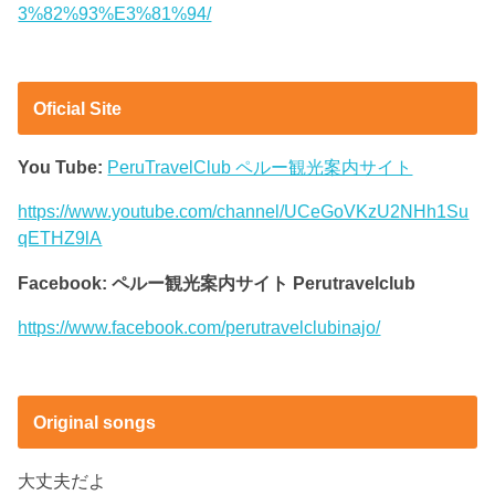
3%82%93%E3%81%94/
Oficial Site
You Tube:
PeruTravelClub ペルー観光案内サイト
https://www.youtube.com/channel/UCeGoVKzU2NHh1Su
qETHZ9lA
Facebook: ペルー観光案内サイト Perutravelclub
https://www.facebook.com/perutravelclubinajo/
Original songs
大丈夫だよ