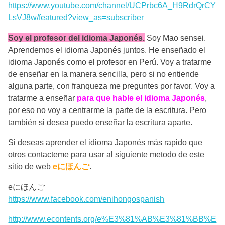
https://www.youtube.com/channel/UCPrbc6A_H9RdrQrCY
LsVJ8w/featured?view_as=subscriber
Soy el profesor del idioma Japonés.
Soy Mao sensei.
Aprendemos el idioma Japonés juntos. He enseñado el
idioma Japonés como el profesor en Perú. Voy a tratarme
de enseñar en la manera sencilla, pero si no entiende
alguna parte, con franqueza me preguntes por favor. Voy a
tratarme a enseñar
para que hable el idioma Japonés
,
por eso no voy a centrarme la parte de la escritura. Pero
también si desea puedo enseñar la escritura aparte.
Si deseas aprender el idioma Japonés más rapido que
otros contacteme para usar al siguiente metodo de este
sitio de web
eにほんご
.
eにほんご
https://www.facebook.com/enihongospanish
http://www.econtents.org/e%E3%81%AB%E3%81%BB%E