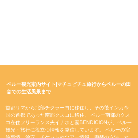
ペルー観光案内サイト|マチュピチュ旅行からペルーの田
舎での生活風景まで
首都リマから北部チクラーヨに移住し、その後インカ帝
国の首都であった南部クスコに移住。 ペルー南部のクス
コ在住フリーランス夫イナホと妻BENDICIONが、ペルー
観光・旅行に役立つ情報を発信しています。 ペルーの宿
泊事情、治安、チケットやツアー情報、両替の方法、マ