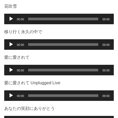
ー
プ
花吹雪
レ
ー
音
00:00
00:00
ヤ
声
ー
プ
移り行く永久の中で
レ
ー
音
00:00
00:00
ヤ
声
ー
プ
愛に愛されて
レ
ー
音
00:00
00:00
ヤ
声
ー
プ
愛に愛されて Unplugged Live
レ
ー
音
00:00
00:00
ヤ
声
ー
プ
あなたの笑顔にありがとう
レ