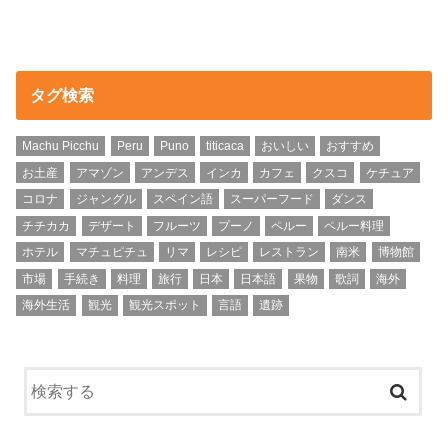
タグ検索
Machu Picchu
Peru
Puno
titicaca
おいしい
おすすめ
お土産
アマゾン
アンデス
インカ
カフェ
クスコ
ケチュア
コロナ
ジャングル
スペイン語
スーパーフード
ダンス
チチカカ
デザート
フルーツ
プーノ
ペルー
ペルー料理
ホテル
マチュピチュ
リマ
レシピ
レストラン
南米
博物館
市場
手続き
料理
旅行
日本
日本語
果物
歌詞
海外
海外生活
観光
観光スポット
言語
遺跡