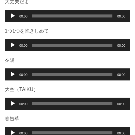
大丈夫だよ
音
00:00
00:00
声
プ
1つ1つを抱きしめて
レ
ー
音
00:00
00:00
ヤ
声
ー
プ
夕陽
レ
ー
音
00:00
00:00
ヤ
声
ー
プ
大空（TAIKU）
レ
ー
音
00:00
00:00
ヤ
声
ー
プ
春告草
レ
ー
音
00:00
00:00