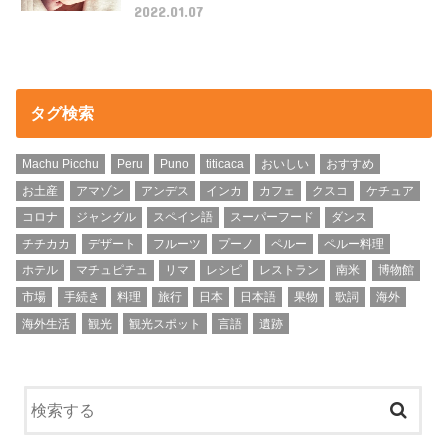
2022.01.07
タグ検索
Machu Picchu
Peru
Puno
titicaca
おいしい
おすすめ
お土産
アマゾン
アンデス
インカ
カフェ
クスコ
ケチュア
コロナ
ジャングル
スペイン語
スーパーフード
ダンス
チチカカ
デザート
フルーツ
プーノ
ペルー
ペルー料理
ホテル
マチュピチュ
リマ
レシピ
レストラン
南米
博物館
市場
手続き
料理
旅行
日本
日本語
果物
歌詞
海外
海外生活
観光
観光スポット
言語
遺跡