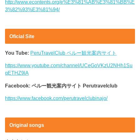
http://www.econtents.org/e%E3%81%AB%E3%81%BB%E
3%82%93%E3%81%94/
Oficial Site
You Tube:
PeruTravelClub ペルー観光案内サイト
https://www.youtube.com/channel/UCeGoVKzU2NHh1Su
qETHZ9lA
Facebook: ペルー観光案内サイト Perutravelclub
https://www.facebook.com/perutravelclubinajo/
Original songs