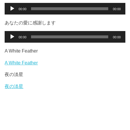
ー
音
00:00
00:00
ヤ
声
ー
プ
あなたの愛に感謝します
レ
ー
音
00:00
00:00
ヤ
声
ー
プ
A White Feather
レ
ー
A White Feather
ヤ
夜の淡星
ー
夜の淡星