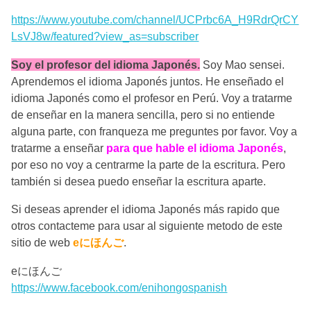
https://www.youtube.com/channel/UCPrbc6A_H9RdrQrCY
LsVJ8w/featured?view_as=subscriber
Soy el profesor del idioma Japonés.
Soy Mao sensei.
Aprendemos el idioma Japonés juntos. He enseñado el
idioma Japonés como el profesor en Perú. Voy a tratarme
de enseñar en la manera sencilla, pero si no entiende
alguna parte, con franqueza me preguntes por favor. Voy a
tratarme a enseñar
para que hable el idioma Japonés
,
por eso no voy a centrarme la parte de la escritura. Pero
también si desea puedo enseñar la escritura aparte.
Si deseas aprender el idioma Japonés más rapido que
otros contacteme para usar al siguiente metodo de este
sitio de web
eにほんご
.
eにほんご
https://www.facebook.com/enihongospanish