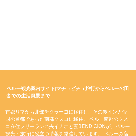
ペルー観光案内サイト|マチュピチュ旅行からペルーの田
舎での生活風景まで
首都リマから北部チクラーヨに移住し、その後インカ帝
国の首都であった南部クスコに移住。 ペルー南部のクス
コ在住フリーランス夫イナホと妻BENDICIONが、ペルー
観光・旅行に役立つ情報を発信しています。 ペルーの宿