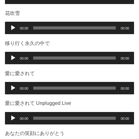
ヤ
声
ー
プ
花吹雪
レ
ー
音
00:00
00:00
ヤ
声
ー
プ
移り行く永久の中で
レ
ー
音
00:00
00:00
ヤ
声
ー
プ
愛に愛されて
レ
ー
音
00:00
00:00
ヤ
声
ー
プ
愛に愛されて Unplugged Live
レ
ー
音
00:00
00:00
ヤ
声
ー
プ
あなたの笑顔にありがとう
レ