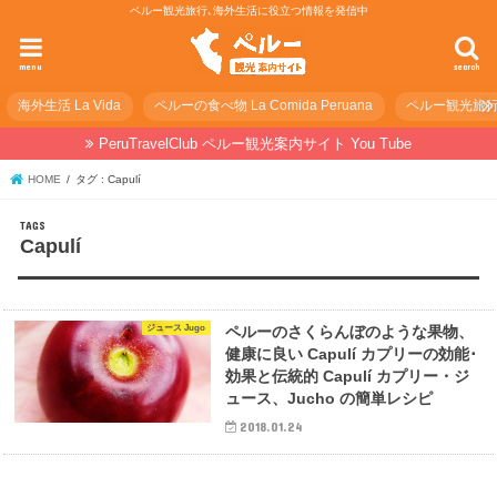
ペルー観光旅行､海外生活に役立つ情報を発信中
menu
search
海外生活 La Vida
ペルーの食べ物 La Comida Peruana
ペルー観光旅行の準
PeruTravelClub ペルー観光案内サイト You Tube
HOME
タグ : Capulí
Capulí
ジュース Jugo
ペルーのさくらんぼのような果物、
健康に良い Capulí カプリーの効能･
効果と伝統的 Capulí カプリー・ジ
ュース、Jucho の簡単レシピ
2018.01.24