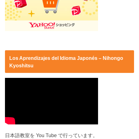
Los Aprendizajes del Idioma Japonés – Nihongo
Kyoshitsu
日本語教室を You Tube で行っています。