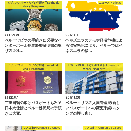
ビザ、パスポートなどの手続き Tramite de
ニュース Noticias
Visa y Pasaporte
2017.4.21
2017.8.1
ペルーでビザの手続きに必要なイ
ベネズエラのデモや経済危機によ
ンターポール犯罪経歴証明書の取
る治安悪化により、ペルーではベ
り方!201…
ネズエラの移…
ビザ、パスポートなどの手続き Tramite de
ビザ、パスポートなどの手続き Tramite de
Visa y Pasaporte
Visa y Pasaporte
2022.8.1
2017.1.20
二重国籍の娘はパスポートも2つ!
ペルー・リマの入国管理局/新し
日本大使館とペルー移民局の手続
いパスポートへの変更手続/スタ
きは大変;
ンプの押し直し
クスコ市内 Ciudad de Cusco
クスコ市内 Ciudad de Cusco