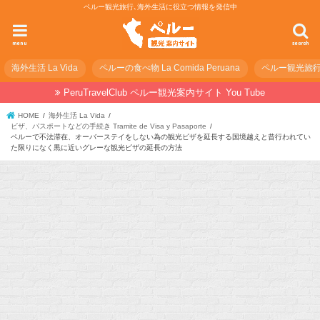
ペルー観光旅行､海外生活に役立つ情報を発信中
menu
search
海外生活 La Vida
ペルーの食べ物 La Comida Peruana
ペルー観光旅行の準
PeruTravelClub ペルー観光案内サイト You Tube
HOME
海外生活 La Vida
ビザ、パスポートなどの手続き Tramite de Visa y Pasaporte
ペルーで不法滞在、オーバーステイをしない為の観光ビザを延長する国境越えと昔行われてい
た限りになく黒に近いグレーな観光ビザの延長の方法