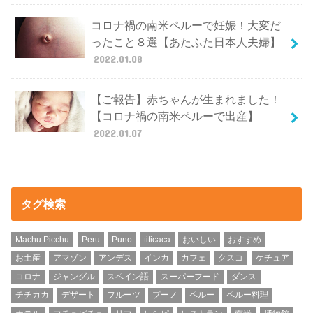
コロナ禍の南米ペルーで妊娠！大変だ
ったこと８選【あたふた日本人夫婦】
2022.01.08
【ご報告】赤ちゃんが生まれました！
【コロナ禍の南米ペルーで出産】
2022.01.07
タグ検索
Machu Picchu
Peru
Puno
titicaca
おいしい
おすすめ
お土産
アマゾン
アンデス
インカ
カフェ
クスコ
ケチュア
コロナ
ジャングル
スペイン語
スーパーフード
ダンス
チチカカ
デザート
フルーツ
プーノ
ペルー
ペルー料理