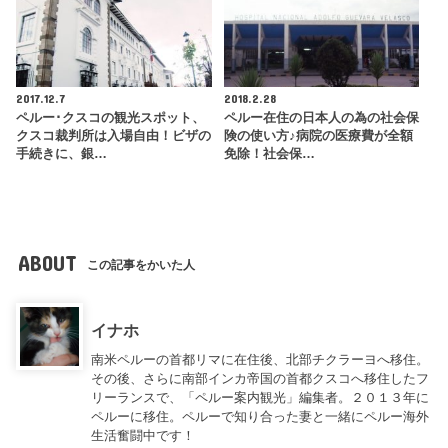
2017.12.7
2018.2.28
ペルー･クスコの観光スポット、
ペルー在住の日本人の為の社会保
クスコ裁判所は入場自由！ビザの
険の使い方♪病院の医療費が全額
手続きに、銀…
免除！社会保…
ABOUT
この記事をかいた人
イナホ
南米ペルーの首都リマに在住後、北部チクラーヨへ移住。
その後、さらに南部インカ帝国の首都クスコへ移住したフ
リーランスで、「ペルー案内観光」編集者。２０１３年に
ペルーに移住。ペルーで知り合った妻と一緒にペルー海外
生活奮闘中です！