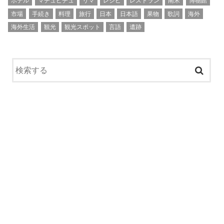
ホテル
マチュピチュ
リマ
レシピ
レストラン
南米
博物館
市場
手続き
料理
旅行
日本
日本語
果物
歌詞
海外
海外生活
観光
観光スポット
言語
遺跡