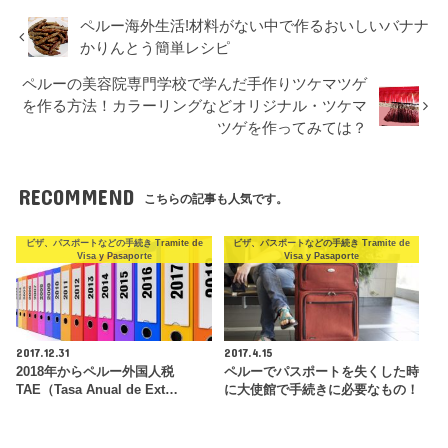
ペルー海外生活!材料がない中で作るおいしいバナナ
かりんとう簡単レシピ
ペルーの美容院専門学校で学んだ手作りツケマツゲ
を作る方法！カラーリングなどオリジナル・ツケマ
ツゲを作ってみては？
RECOMMEND
こちらの記事も人気です。
ビザ、パスポートなどの手続き Tramite de
ビザ、パスポートなどの手続き Tramite de
Visa y Pasaporte
Visa y Pasaporte
2017.12.31
2017.4.15
2018年からペルー外国人税
ペルーでパスポートを失くした時
TAE（Tasa Anual de Ext…
に大使館で手続きに必要なもの！