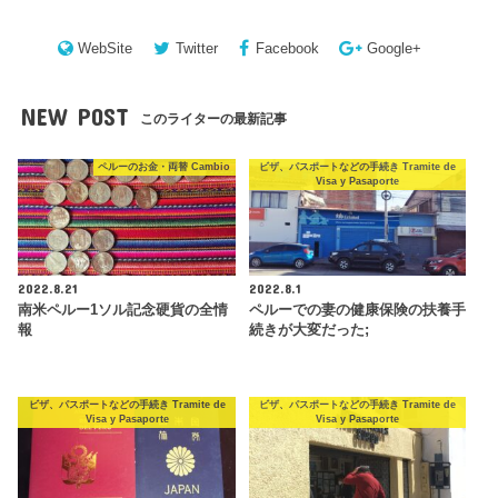
WebSite
Twitter
Facebook
Google+
NEW POST
このライターの最新記事
ペルーのお金・両替 Cambio
ビザ、パスポートなどの手続き Tramite de
Visa y Pasaporte
2022.8.21
2022.8.1
南米ペルー1ソル記念硬貨の全情
ペルーでの妻の健康保険の扶養手
報
続きが大変だった;
ビザ、パスポートなどの手続き Tramite de
ビザ、パスポートなどの手続き Tramite de
Visa y Pasaporte
Visa y Pasaporte