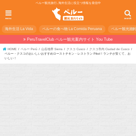
ペルー観光旅行､海外生活に役立つ情報を発信中
menu
search
海外生活 La Vida
ペルーの食べ物 La Comida Peruana
ペルー観光旅行の準
PeruTravelClub ペルー観光案内サイト You Tube
HOME
ペルー Perú
山岳地帯 Sierra
クスコ Cusco
クスコ市内 Ciudad de Cusco
ペルー・クスコのおいしいおすすめローストチキン・レストラン Pikol！ランチが安くて、お
いしい！