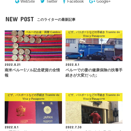
WebSite
Twitter
Facebook
Google+
NEW POST
このライターの最新記事
ペルーのお金・両替 Cambio
ビザ、パスポートなどの手続き Tramite de
Visa y Pasaporte
2022.8.21
2022.8.1
南米ペルー1ソル記念硬貨の全情
ペルーでの妻の健康保険の扶養手
報
続きが大変だった;
ビザ、パスポートなどの手続き Tramite de
ビザ、パスポートなどの手続き Tramite de
Visa y Pasaporte
Visa y Pasaporte
2022.8.1
2022.7.30