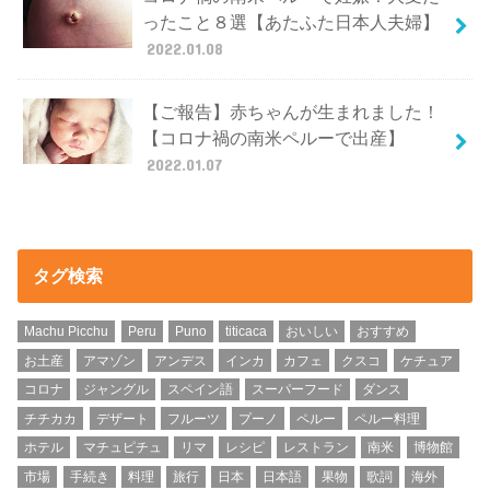
ったこと８選【あたふた日本人夫婦】
2022.01.08
【ご報告】赤ちゃんが生まれました！
【コロナ禍の南米ペルーで出産】
2022.01.07
タグ検索
Machu Picchu
Peru
Puno
titicaca
おいしい
おすすめ
お土産
アマゾン
アンデス
インカ
カフェ
クスコ
ケチュア
コロナ
ジャングル
スペイン語
スーパーフード
ダンス
チチカカ
デザート
フルーツ
プーノ
ペルー
ペルー料理
ホテル
マチュピチュ
リマ
レシピ
レストラン
南米
博物館
市場
手続き
料理
旅行
日本
日本語
果物
歌詞
海外