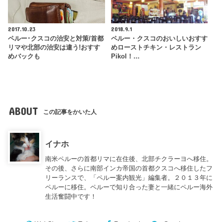
2017.10.23
2018.9.1
ペルー･クスコの治安と対策/首都
ペルー・クスコのおいしいおすす
リマや北部の治安は違う!おすす
めローストチキン・レストラン
めバックも
Pikol！…
ABOUT
この記事をかいた人
イナホ
南米ペルーの首都リマに在住後、北部チクラーヨへ移住。
その後、さらに南部インカ帝国の首都クスコへ移住したフ
リーランスで、「ペルー案内観光」編集者。２０１３年に
ペルーに移住。ペルーで知り合った妻と一緒にペルー海外
生活奮闘中です！