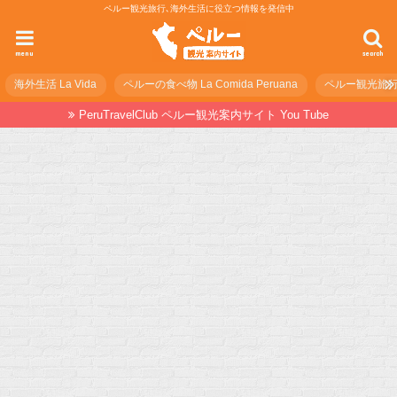
ペルー観光旅行､海外生活に役立つ情報を発信中
menu
search
海外生活 La Vida
ペルーの食べ物 La Comida Peruana
ペルー観光旅行の準
PeruTravelClub ペルー観光案内サイト You Tube