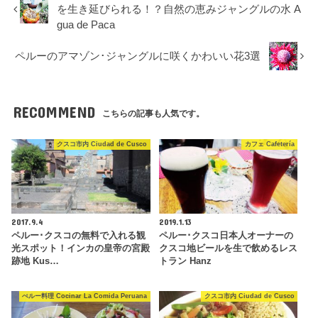
を生き延びられる！？自然の恵みジャングルの水 A
gua de Paca
ペルーのアマゾン･ジャングルに咲くかわいい花3選
RECOMMEND
こちらの記事も人気です。
クスコ市内 Ciudad de Cusco
カフェ Cafetería
2017.9.4
2019.1.13
ペルー･クスコの無料で入れる観
ペルー･クスコ日本人オーナーの
光スポット！インカの皇帝の宮殿
クスコ地ビールを生で飲めるレス
跡地 Kus…
トラン Hanz
ぺルー料理 Cocinar La Comida Peruana
クスコ市内 Ciudad de Cusco