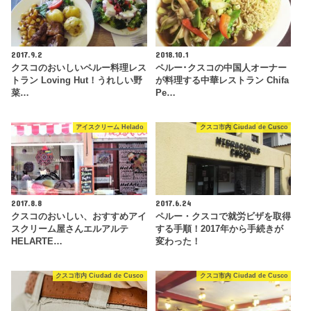
2017.9.2
2018.10.1
クスコのおいしいペルー料理レス
ペルー･クスコの中国人オーナー
トラン Loving Hut！うれしい野
が料理する中華レストラン Chifa
菜…
Pe…
アイスクリーム Helado
クスコ市内 Ciudad de Cusco
2017.8.8
2017.6.24
クスコのおいしい、おすすめアイ
ペルー・クスコで就労ビザを取得
スクリーム屋さんエルアルテ
する手順！2017年から手続きが
HELARTE…
変わった！
クスコ市内 Ciudad de Cusco
クスコ市内 Ciudad de Cusco