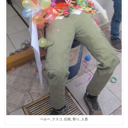
ペルー, クスコ, 伝統, 祭り, 人形