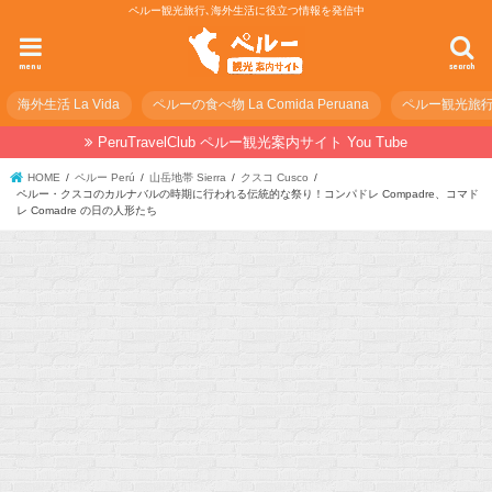
ペルー観光旅行､海外生活に役立つ情報を発信中
menu
search
海外生活 La Vida
ペルーの食べ物 La Comida Peruana
ペルー観光旅行の準
PeruTravelClub ペルー観光案内サイト You Tube
HOME
ペルー Perú
山岳地帯 Sierra
クスコ Cusco
ペルー・クスコのカルナバルの時期に行われる伝統的な祭り！コンパドレ Compadre、コマド
レ Comadre の日の人形たち