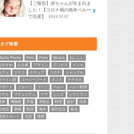
【ご報告】赤ちゃんが生まれま
した！【コロナ禍の南米ペルー
で出産】
2022.01.07
タグ検索
Machu Picchu
Peru
Puno
titicaca
おいしい
おすすめ
お土産
アマゾン
アンデス
インカ
カフェ
クスコ
ケチュア
コロナ
ジャングル
スペイン語
スーパーフード
ダンス
チチカカ
デザート
フルーツ
プーノ
ペルー
ペルー料理
ホテル
マチュピチュ
リマ
レシピ
レストラン
南米
博物館
市場
手続き
料理
旅行
日本
日本語
果物
歌詞
海外
海外生活
観光
観光スポット
言語
遺跡