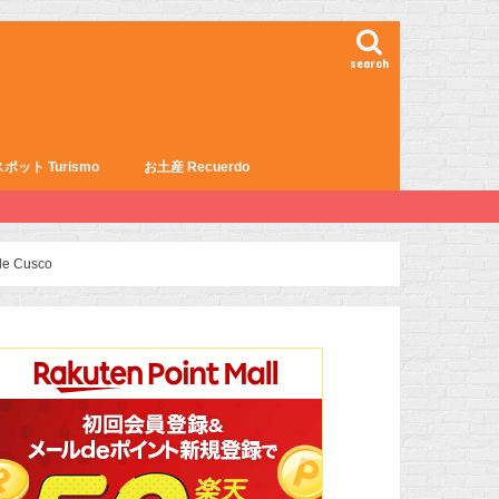
search
ポット Turismo
お土産 Recuerdo
 Cusco