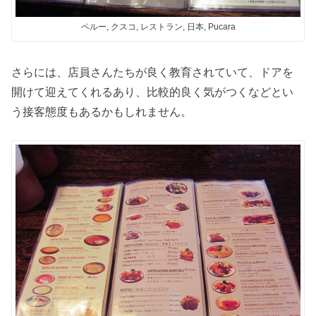
ペルー, クスコ, レストラン, 日本, Pucara
さらには、店員さんたちが良く教育されていて、ドアを
開けて迎えてくれるあり、比較的良く気がつくなどとい
う接客態度もあるかもしれません。