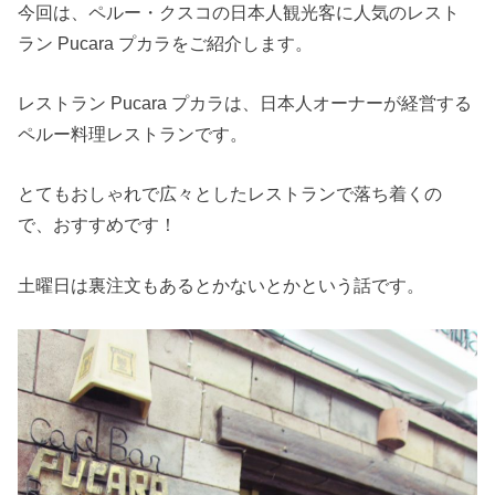
今回は、ペルー・クスコの日本人観光客に人気のレスト
ラン Pucara プカラをご紹介します。
レストラン Pucara プカラは、日本人オーナーが経営する
ペルー料理レストランです。
とてもおしゃれで広々としたレストランで落ち着くの
で、おすすめです！
土曜日は裏注文もあるとかないとかという話です。