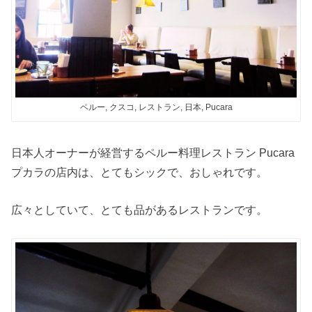
ペルー, クスコ, レストラン, 日本, Pucara
日本人オーナーが経営するペルー料理レストラン Pucara
プカラの店内は、とてもシックで、おしゃれです。
広々としていて、とても品があるレストランです。