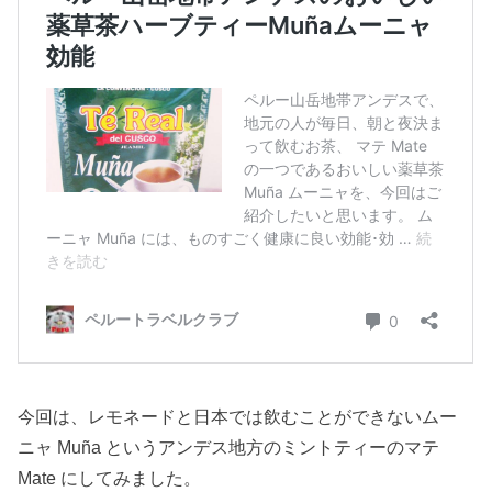
今回は、レモネードと日本では飲むことができないムー
ニャ Muña というアンデス地方のミントティーのマテ
Mate にしてみました。