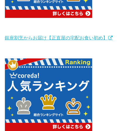
銀座割烹からお届け【正直屋の宅配お食い初め】