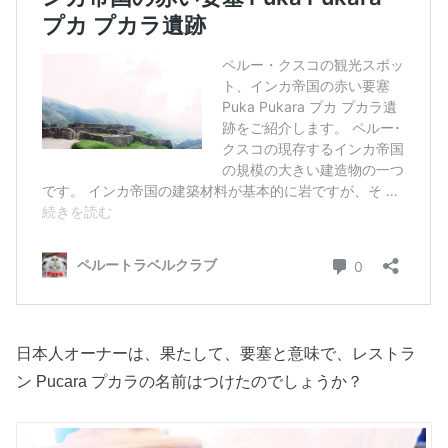
日本人オーナーは、果たして、要塞と意味で、レストラ
ン Pucara プカラの名前はつけたのでしょうか？