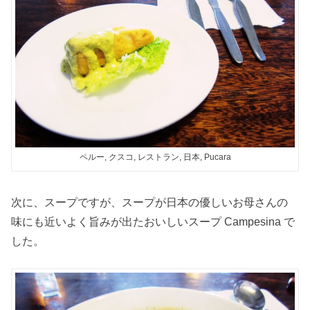
ペルー, クスコ, レストラン, 日本, Pucara
次に、スープですが、スープが日本の優しいお母さんの
味にも近いよく旨みが出たおいしいスープ Campesina で
した。