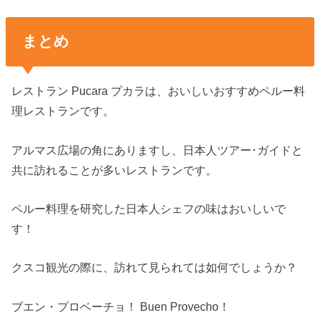
まとめ
レストラン Pucara プカラは、おいしいおすすめペルー料
理レストランです。
アルマス広場の角にありますし、日本人ツアー･ガイドと
共に訪れることが多いレストランです。
ペルー料理を研究した日本人シェフの味はおいしいで
す！
クスコ観光の際に、訪れて見られては如何でしょうか？
ブエン・プロベーチョ！ Buen Provecho！