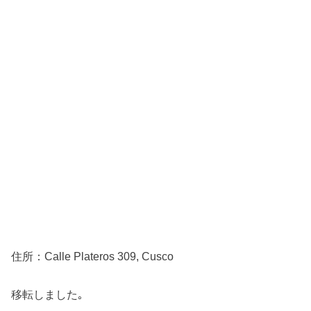
住所：Calle Plateros 309, Cusco
移転しました｡