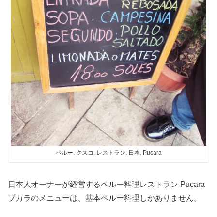
ペルー, クスコ, レストラン, 日本, Pucara
日本人オーナーが経営するペルー料理レストラン Pucara
プカラのメニューは、基本ペルー料理しかありません。