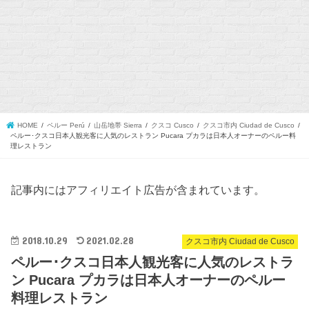
HOME
ペルー Perú
山岳地帯 Sierra
クスコ Cusco
クスコ市内 Ciudad de Cusco
ペルー･クスコ日本人観光客に人気のレストラン Pucara プカラは日本人オーナーのペルー料
理レストラン
記事内にはアフィリエイト広告が含まれています。
2018.10.29
2021.02.28
クスコ市内 Ciudad de Cusco
ペルー･クスコ日本人観光客に人気のレストラ
ン Pucara プカラは日本人オーナーのペルー
料理レストラン