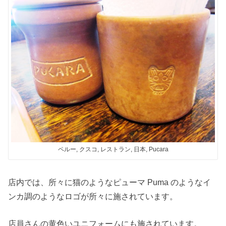
ペルー, クスコ, レストラン, 日本, Pucara
店内では、所々に猫のようなピューマ Puma のようなイ
ンカ調のようなロゴが所々に施されています。
店員さんの黄色いユニフォームにも施されています。