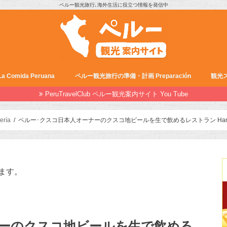
ペルー観光旅行､海外生活に役立つ情報を発信中
Comida Peruana
ペルー観光旅行の準備・計画 Preparación
観光ス
PeruTravelClub ペルー観光案内サイト You Tube
ería
ペルー･クスコ日本人オーナーのクスコ地ビールを生で飲めるレストラン Han
ます。
ナーのクスコ地ビールを生で飲める