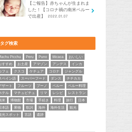
【ご報告】赤ちゃんが生まれま
した！【コロナ禍の南米ペルー
で出産】
2022.01.07
タグ検索
Machu Picchu
Peru
Puno
titicaca
おいしい
おすすめ
お土産
アマゾン
アンデス
インカ
カフェ
クスコ
ケチュア
コロナ
ジャングル
スペイン語
スーパーフード
ダンス
チチカカ
デザート
フルーツ
プーノ
ペルー
ペルー料理
ホテル
マチュピチュ
リマ
レシピ
レストラン
南米
博物館
市場
手続き
料理
旅行
日本
日本語
果物
歌詞
海外
海外生活
観光
観光スポット
言語
遺跡