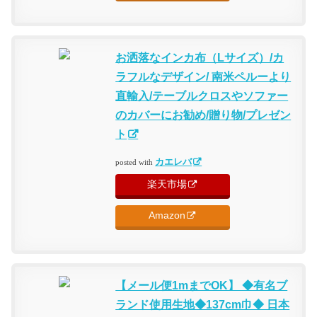
お洒落なインカ布（Lサイズ）/カ
ラフルなデザイン/ 南米ペルーより
直輸入/テーブルクロスやソファー
のカバーにお勧め/贈り物/プレゼン
ト
カエレバ
posted with
楽天市場
Amazon
【メール便1mまでOK】 ◆有名ブ
ランド使用生地◆137cm巾◆ 日本