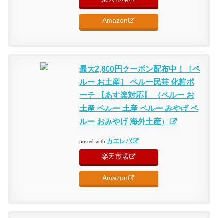
Amazon
最大2,800円クーポン配布中！［ペ
ルー お土産］ ペルー民芸 化粧ポ
ーチ 【あす楽対応】 （ペルー お
土産 ペルー 土産 ペルー みやげ ペ
ルー おみやげ 海外土産）
カエレバ
posted with
楽天市場
Amazon