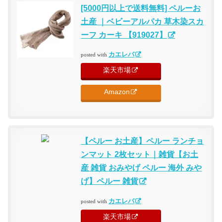
[5000円以上で送料無料] ペルーお
土産 ｜ベビーアルパカ 草木染スカ
ーフ カーキ 【919027】
カエレバ
posted with
楽天市場
Amazon
【ペルー お土産】ペルー ランチョ
ンマット 2枚セット｜雑貨【お土
産 雑貨 おみやげ ペルー 海外 みや
げ】ペルー 雑貨
カエレバ
posted with
楽天市場