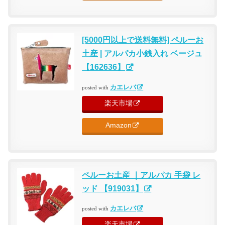
[5000円以上で送料無料] ペルーお
土産 | アルパカ小銭入れ ベージュ
【162636】
カエレバ
posted with
楽天市場
Amazon
ペルーお土産 ｜アルパカ 手袋 レ
ッド 【919031】
カエレバ
posted with
楽天市場