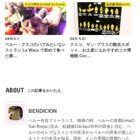
クスコ市内 Ciudad de Cusco
お土産 Recuerdo
2019.5.1
2017.9.21
ペルー・クスコのパブみたいなレ
クスコ、サン･ブラスの観光スポ
ストラン La Waca で初めて食べ
ット、お土産にもおすすめコカ博
た衝…
物館 Coc…
ABOUT
この記事をかいた人
BENDICION
ペルー在住フリーランス。独身の時、ペルーの首都Limaの
San Borjaに住み、結婚後Chiclayo市外の田舎に住む。ペ
ルーのセレブな人々とその生活からペルーの田舎の貧しい
人々とその生活を知る。現在、インカ帝国の首都だった