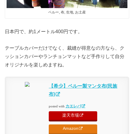
ペルー, 布, 生地, お土産
日本円で、約1メートル400円です。
テーブルカバーだけでなく、裁縫が得意なの方なら、ク
ッションカバーやランチョンマットなど手作りして自分
オリジナルを楽しめますね。
【希少】ペルー製マンタ布(民族
布)
カエレバ
posted with
楽天市場
Amazon