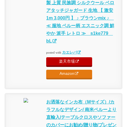
製 上質 民族調 シルクウール ベロ
アタッチジャガード 生地 【 激安
1m 3,000円 】 ♪ ブラウンmix ♪
≪ 服地 ペルー柄 エスニック調 鮮
やか 派手 レトロ ≫ s1ke779
bL
カエレバ
posted with
楽天市場
Amazon
お洒落なインカ布（Mサイズ）/カ
ラフルなデザイン/ 南米ペルーより
直輸入/テーブルクロスやソファー
のカバーにお勧め/贈り物/プレゼン