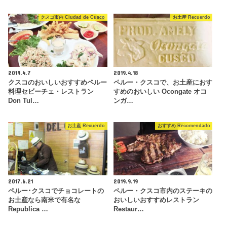
クスコ市内 Ciudad de Cusco
お土産 Recuerdo
2019.4.7
2019.4.18
クスコのおいしいおすすめペルー
ペルー・クスコで、お土産におす
料理セビーチェ・レストラン
すめのおいしい Ocongate オコ
Don Tul…
ンガ…
お土産 Recuerdo
おすすめ Recomendado
2017.6.21
2019.9.19
ペルー･クスコでチョコレートの
ペルー・クスコ市内のステーキの
お土産なら南米で有名な
おいしいおすすめレストラン
Republica …
Restaur…