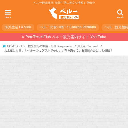
ペルー観光旅行､海外生活に役立つ情報を発信中
menu
search
海外生活 La Vida
ペルーの食べ物 La Comida Peruana
ペルー観光旅行の準
PeruTravelClub ペルー観光案内サイト You Tube
HOME
ペルー観光旅行の準備・計画 Preparación
お土産 Recuerdo
お土産にも良い！ペルーのカラフルでかわいい布を売っている場所のひとつと値段！