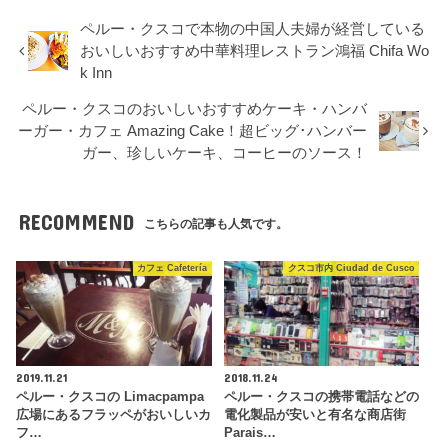
ペルー・クスコで本物の中国人夫婦が経営している
おいしいおすすめ中華料理レストラン鴻福 Chifa Wo
k Inn
ペルー・クスコのおいしいおすすめケーキ・ハンバ
ーガー・カフェ Amazing Cake！超ビッグ･ハンバー
ガー、珍しいケーキ、コーヒーのソース！
RECOMMEND
こちらの記事も人気です。
カフェ Cafetería
クスコ市内 Ciudad de Cusco
2019.11.21
2018.11.24
ペルー・クスコの Limacpampa
ペルー・クスコの携帯電話などの
広場にあるフラッペがおいしいカ
電化製品が安いと有名な商店街
フ…
Parais…