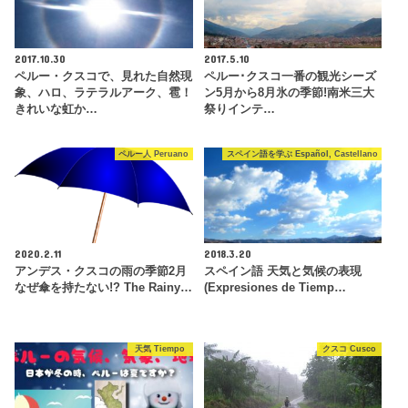
2017.10.30
2017.5.10
ペルー・クスコで、見れた自然現
ペルー･クスコ一番の観光シーズ
象、ハロ、ラテラルアーク、雹！
ン5月から8月氷の季節!南米三大
きれいな虹か…
祭りインテ…
ペルー人 Peruano
スペイン語を学ぶ Español, Castellano
2020.2.11
2018.3.20
アンデス・クスコの雨の季節2月
スペイン語 天気と気候の表現
なぜ傘を持たない!? The Rainy…
(Expresiones de Tiemp…
天気 Tiempo
クスコ Cusco