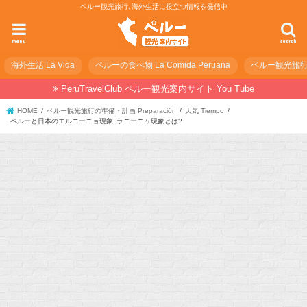
ペルー観光旅行､海外生活に役立つ情報を発信中
menu
search
海外生活 La Vida
ペルーの食べ物 La Comida Peruana
ペルー観光旅行の準
PeruTravelClub ペルー観光案内サイト You Tube
HOME
ペルー観光旅行の準備・計画 Preparación
天気 Tiempo
ペルーと日本のエルニーニョ現象･ラニーニャ現象とは?