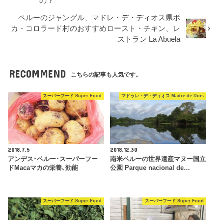
の？
ペルーのジャングル、マドレ・デ・ディオス県ボ
カ・コロラード村のおすすめロースト・チキン、レ
ストラン La Abuela
RECOMMEND
こちらの記事も人気です。
スーパーフード Super Food
マドゥレ・デ・ディオス Madre de Dios
2018.7.5
2018.12.30
アンデス･ペルー･スーパーフー
南米ペルーの世界遺産マヌー国立
ドMacaマカの栄養､効能
公園 Parque nacional de…
スーパーフード Super Food
スーパーフード Super Food