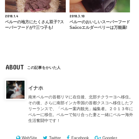
2018.1.4
2018.3.10
ペルーの地方にたくさん双子?ス
ペルーのおいしいスーパーフード
ーパーフードが?三つ子も!
Saúcoエルダーベリーは万能薬!
ABOUT
この記事をかいた人
イナホ
南米ペルーの首都リマに在住後、北部チクラーヨへ移住。
その後、さらに南部インカ帝国の首都クスコへ移住したフ
リーランスで、「ペルー案内観光」編集者。２０１３年に
ペルーに移住。ペルーで知り合った妻と一緒にペルー海外
生活奮闘中です！
WebSite
Twitter
Facebook
Google+