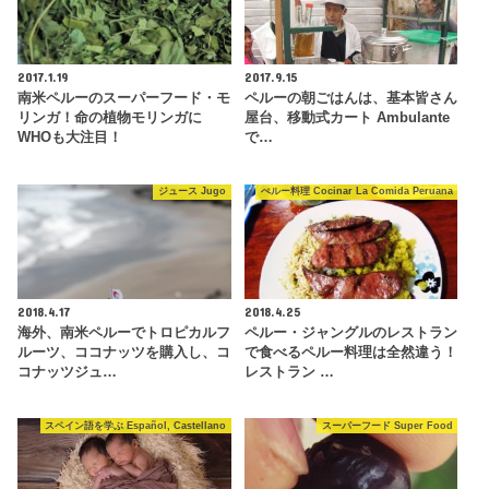
2017.1.19
2017.9.15
南米ペルーのスーパーフード・モ
ペルーの朝ごはんは、基本皆さん
リンガ！命の植物モリンガに
屋台、移動式カート Ambulante
WHOも大注目！
で…
ジュース Jugo
ぺルー料理 Cocinar La Comida Peruana
2018.4.17
2018.4.25
海外、南米ペルーでトロピカルフ
ペルー・ジャングルのレストラン
ルーツ、ココナッツを購入し、コ
で食べるペルー料理は全然違う！
コナッツジュ…
レストラン …
スペイン語を学ぶ Español, Castellano
スーパーフード Super Food