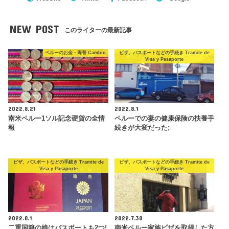
NEW POST
このライターの最新記事
ペルーのお金・両替 Cambio
ビザ、パスポートなどの手続き Tramite de
Visa y Pasaporte
2022.8.21
2022.8.1
南米ペルー1ソル記念硬貨の全情
ペルーでの妻の健康保険の扶養手
報
続きが大変だった;
ビザ、パスポートなどの手続き Tramite de
ビザ、パスポートなどの手続き Tramite de
Visa y Pasaporte
Visa y Pasaporte
2022.8.1
2022.7.30
二重国籍の娘はパスポートも2つ!
南米ペルー家族ビザを取得した方