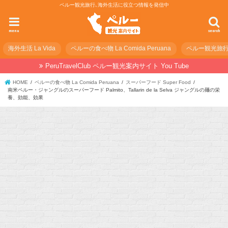
ペルー観光旅行､海外生活に役立つ情報を発信中
menu
search
海外生活 La Vida
ペルーの食べ物 La Comida Peruana
ペルー観光旅行の準
PeruTravelClub ペルー観光案内サイト You Tube
HOME
ペルーの食べ物 La Comida Peruana
スーパーフード Super Food
南米ペルー・ジャングルのスーパーフード Palmito、Tallarin de la Selva ジャングルの麺の栄
養、効能、効果