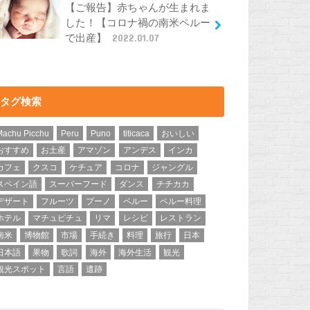
【ご報告】赤ちゃんが生まれま
した！【コロナ禍の南米ペルー
で出産】
2022.01.07
タグ検索
Machu Picchu
Peru
Puno
titicaca
おいしい
おすすめ
お土産
アマゾン
アンデス
インカ
カフェ
クスコ
ケチュア
コロナ
ジャングル
スペイン語
スーパーフード
ダンス
チチカカ
デザート
フルーツ
プーノ
ペルー
ペルー料理
ホテル
マチュピチュ
リマ
レシピ
レストラン
南米
博物館
市場
手続き
料理
旅行
日本
日本語
果物
歌詞
海外
海外生活
観光
観光スポット
言語
遺跡