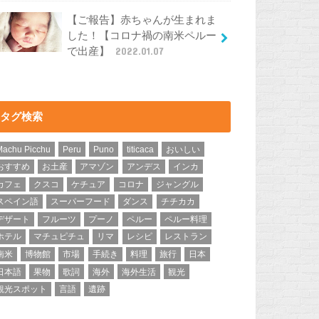
【ご報告】赤ちゃんが生まれま
した！【コロナ禍の南米ペルー
で出産】
2022.01.07
タグ検索
Machu Picchu
Peru
Puno
titicaca
おいしい
おすすめ
お土産
アマゾン
アンデス
インカ
カフェ
クスコ
ケチュア
コロナ
ジャングル
スペイン語
スーパーフード
ダンス
チチカカ
デザート
フルーツ
プーノ
ペルー
ペルー料理
ホテル
マチュピチュ
リマ
レシピ
レストラン
南米
博物館
市場
手続き
料理
旅行
日本
日本語
果物
歌詞
海外
海外生活
観光
観光スポット
言語
遺跡