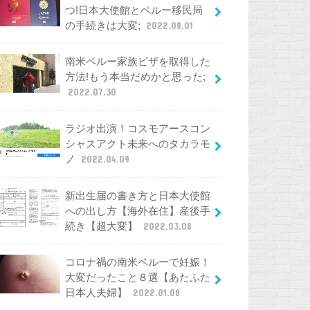
つ!日本大使館とペルー移民局
の手続きは大変;
2022.08.01
南米ペルー家族ビザを取得した
方法!もう本当だめかと思った;
2022.07.30
ラジオ出演！コスモアースコン
シャスアクト未来へのタカラモ
ノ
2022.04.09
新出生届の書き方と日本大使館
への出し方【海外在住】産後手
続き【超大変】
2022.03.08
コロナ禍の南米ペルーで妊娠！
大変だったこと８選【あたふた
日本人夫婦】
2022.01.08