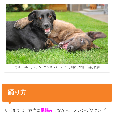
南米, ペルー, ラテン, ダンス, パーティー, 別れ, 友情, 音楽, 歌詞
踊り方
サビまでは、適当に
足踏み
しながら、メレンゲやクンビ