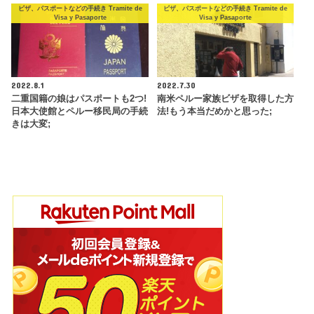
ビザ、パスポートなどの手続き Tramite de
ビザ、パスポートなどの手続き Tramite de
Visa y Pasaporte
Visa y Pasaporte
2022.8.1
2022.7.30
二重国籍の娘はパスポートも2つ!
南米ペルー家族ビザを取得した方
日本大使館とペルー移民局の手続
法!もう本当だめかと思った;
きは大変;