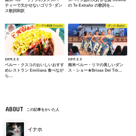
ティーで欠かせないゴリラ･ダン
の Te Extraño の歌詞を…
ス歌詞和訳
アンデス料理 Criollo
ダンス Baile!
2019.2.5
2017.2.5
ペルー・クスコのおいしいおすす
南米ペルー・リマの美しいダン
めレストラン Emiliana 食べなが
ス・ショー★Brisas Del Titi…
ら…
ABOUT
この記事をかいた人
イナホ