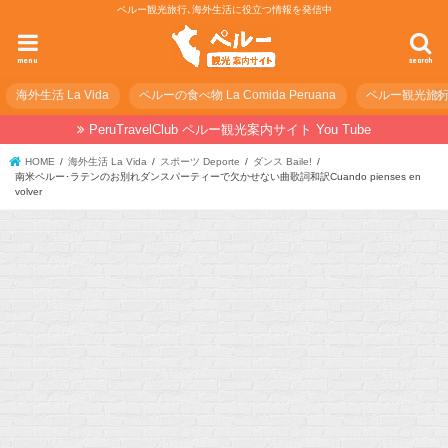
ペルー観光旅行､海外生活に役立つ情報を発信中
menu
search
海外生活 La Vida
ペルーの食べ物 La Comida Peruana
ペルー観光旅行の準
PeruTravelClub ペルー観光案内サイト You Tube
HOME
海外生活 La Vida
スポーツ Deporte
ダンス Baile!
南米ペルー･ラテンのお別れダンスパーティーで欠かせない曲歌詞和訳Cuando pienses en
volver