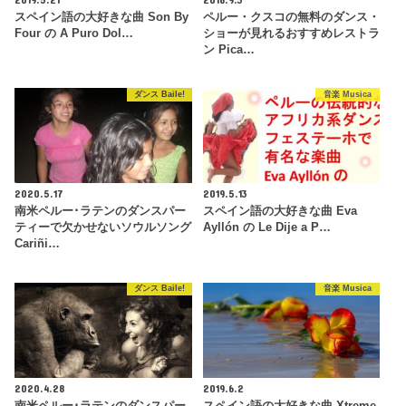
スペイン語の大好きな曲 Son By
ペルー・クスコの無料のダンス・
Four の A Puro Dol…
ショーが見れるおすすめレストラ
ン Pica…
ダンス Baile!
音楽 Musica
2020.5.17
2019.5.13
南米ペルー･ラテンのダンスパー
スペイン語の大好きな曲 Eva
ティーで欠かせないソウルソング
Ayllón の Le Dije a P…
Cariñi…
ダンス Baile!
音楽 Musica
2020.4.28
2019.6.2
南米ペルー･ラテンのダンスパー
スペイン語の大好きな曲 Xtreme