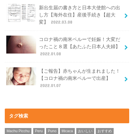
新出生届の書き方と日本大使館への出
し方【海外在住】産後手続き【超大
変】
2022.03.08
コロナ禍の南米ペルーで妊娠！大変だ
ったこと８選【あたふた日本人夫婦】
2022.01.08
【ご報告】赤ちゃんが生まれました！
【コロナ禍の南米ペルーで出産】
2022.01.07
タグ検索
Machu Picchu
Peru
Puno
titicaca
おいしい
おすすめ