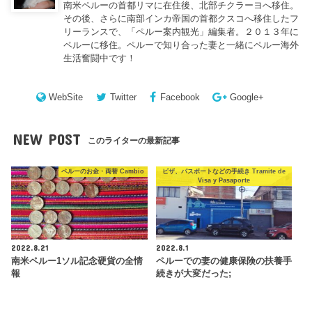
南米ペルーの首都リマに在住後、北部チクラーヨへ移住。
その後、さらに南部インカ帝国の首都クスコへ移住したフ
リーランスで、「ペルー案内観光」編集者。２０１３年に
ペルーに移住。ペルーで知り合った妻と一緒にペルー海外
生活奮闘中です！
WebSite
Twitter
Facebook
Google+
NEW POST
このライターの最新記事
ペルーのお金・両替 Cambio
ビザ、パスポートなどの手続き Tramite de
Visa y Pasaporte
2022.8.21
2022.8.1
南米ペルー1ソル記念硬貨の全情
ペルーでの妻の健康保険の扶養手
報
続きが大変だった;