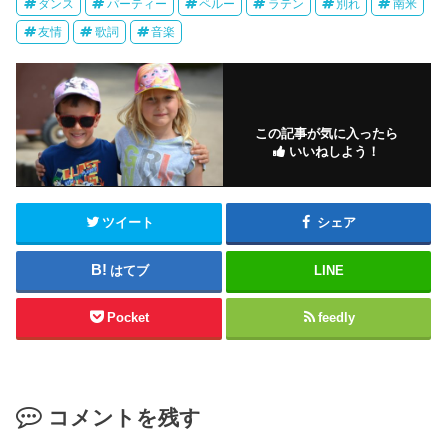
ダンス
パーティー
ペルー
ラテン
別れ
南米
友情
歌詞
音楽
この記事が気に入ったら
いいねしよう！
ツイート
シェア
はてブ
LINE
Pocket
feedly
コメントを残す