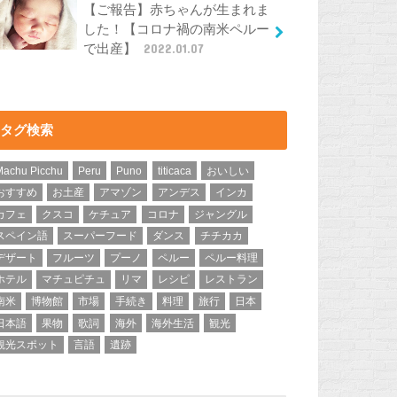
【ご報告】赤ちゃんが生まれま
した！【コロナ禍の南米ペルー
で出産】
2022.01.07
タグ検索
Machu Picchu
Peru
Puno
titicaca
おいしい
おすすめ
お土産
アマゾン
アンデス
インカ
カフェ
クスコ
ケチュア
コロナ
ジャングル
スペイン語
スーパーフード
ダンス
チチカカ
デザート
フルーツ
プーノ
ペルー
ペルー料理
ホテル
マチュピチュ
リマ
レシピ
レストラン
南米
博物館
市場
手続き
料理
旅行
日本
日本語
果物
歌詞
海外
海外生活
観光
観光スポット
言語
遺跡