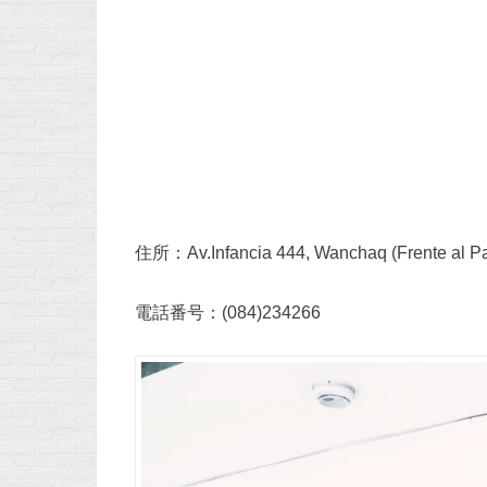
住所：Av.Infancia 444, Wanchaq (Frente al Par
電話番号：(084)234266