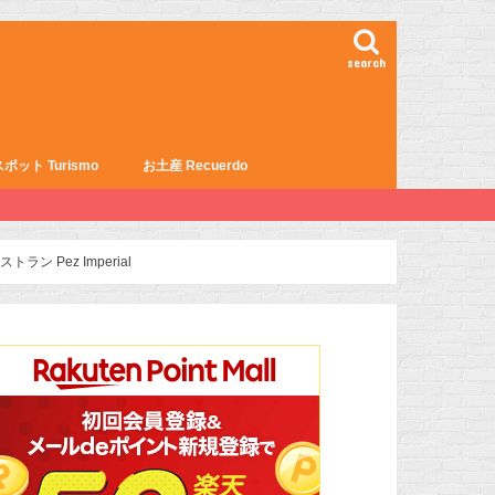
search
ポット Turismo
お土産 Recuerdo
Pez Imperial