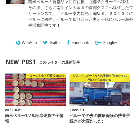
南米ペルーの首都リマに在住後、北部チクラーヨへ移住。
その後、さらに南部インカ帝国の首都クスコへ移住したフ
リーランスで、「ペルー案内観光」編集者。２０１３年に
ペルーに移住。ペルーで知り合った妻と一緒にペルー海外
生活奮闘中です！
WebSite
Twitter
Facebook
Google+
NEW POST
このライターの最新記事
ペルーのお金・両替 Cambio
ビザ、パスポートなどの手続き Tramite de
Visa y Pasaporte
2022.8.21
2022.8.1
南米ペルー1ソル記念硬貨の全情
ペルーでの妻の健康保険の扶養手
報
続きが大変だった;