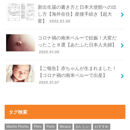
新出生届の書き方と日本大使館への出
し方【海外在住】産後手続き【超大
変】
2022.03.08
コロナ禍の南米ペルーで妊娠！大変だ
ったこと８選【あたふた日本人夫婦】
2022.01.08
【ご報告】赤ちゃんが生まれました！
【コロナ禍の南米ペルーで出産】
2022.01.07
タグ検索
Machu Picchu
Peru
Puno
titicaca
おいしい
おすすめ