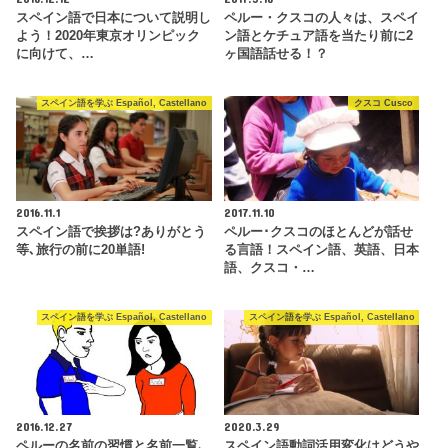
スペイン語で日本について説明し
ペルー・クスコの人々は、スペイ
よう！2020年東京オリンピック
ン語とケチュア語を当たり前に2
に向けて、…
ヶ国語話せる！？
スペイン語を学ぶ Español, Castellano
クスコ Cusco
2016.11.1
2017.11.10
スペイン語で挨拶は?ありがとう
ペルー･クスコのほとんどが話せ
等､旅行の前に20単語!
る言語！スペイン語、英語、日本
語、クスコ・…
スペイン語を学ぶ Español, Castellano
スペイン語を学ぶ Español, Castellano
2016.12.27
2020.3.29
ペルーの名前の習慣と名前一覧､
スペイン語動詞活用変化はどうや