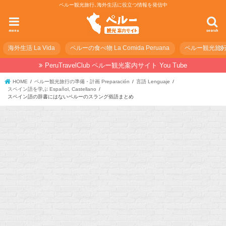
ペルー観光旅行､海外生活に役立つ情報を発信中
menu
search
海外生活 La Vida
ペルーの食べ物 La Comida Peruana
ペルー観光旅行の準
PeruTravelClub ペルー観光案内サイト You Tube
HOME
ペルー観光旅行の準備・計画 Preparación
言語 Lenguaje
スペイン語を学ぶ Español, Castellano
スペイン語の辞書にはないペルーのスラング俗語まとめ