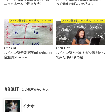
ニックネームで呼ぶ方法!
って覚えればよいの?コツ
スペイン語を学ぶ Español, Castellano
スペイン語を学ぶ Español, Castellano
2017.7.31
2020.4.27
スペイン語学習!冠詞(el articulo)
スペイン語とポルトガル語を比べ
定冠詞(el artícu…
てみた!あいさつ編
ABOUT
この記事をかいた人
イナホ