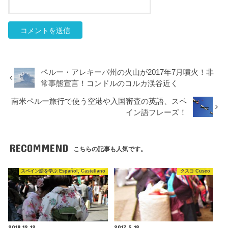
ペルー・アレキーパ州の火山が2017年7月噴火！非
常事態宣言！コンドルのコルカ渓谷近く
南米ペルー旅行で使う空港や入国審査の英語、スペ
イン語フレーズ！
RECOMMEND
こちらの記事も人気です。
スペイン語を学ぶ Español, Castellano
クスコ Cusco
2018.12.12
2017.5.18